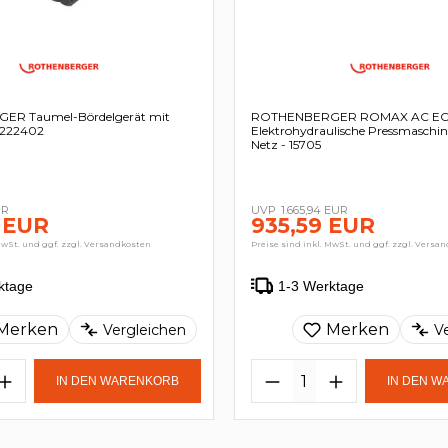
R Taumel-Bördelgerät mit
ROTHENBERGER ROMAX AC ECO
- 222402
Elektrohydraulische Pressmaschin
Netz - 15705
UR
1.665,94 EUR
 EUR
935,59 EUR
MwSt. und ggf. zzgl. Versandkosten
Preise sind inkl. MwSt. und ggf. zzgl. Versa
ktage
1-3 Werktage
Merken
Merken
Vergleichen
V
IN DEN WARENKORB
IN DEN 