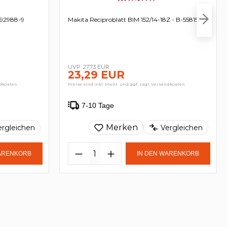
192988-9
Makita Reciproblatt BIM 152/14-18Z - B-55815
27,73 EUR
23,29 EUR
ndkosten
Preise sind inkl. MwSt. und ggf. zzgl. Versandkosten
7-10 Tage
Merken
ergleichen
Vergleichen
WARENKORB
IN DEN WARENKORB