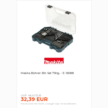
Makita Bohrer-Bit-Set 75tlg. - E-16988
46,41 EUR
32,39 EUR
Preise sind inkl. MwSt. und ggf. zzgl. Versandkosten