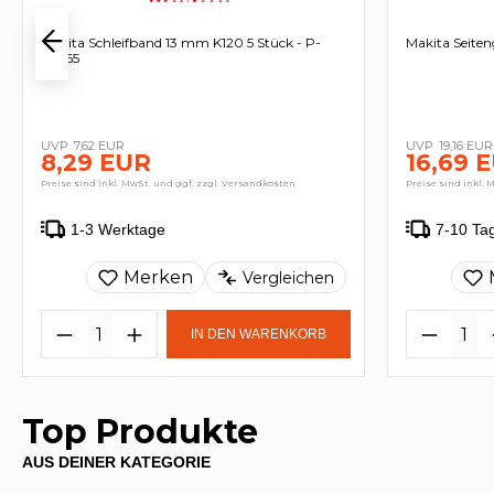
Makita Schleifband 13 mm K120 5 Stück - P-
Makita Seiteng
43365
7,62 EUR
19,16 EUR
8,29 EUR
16,69 
Preise sind inkl. MwSt. und ggf. zzgl. Versandkosten
Preise sind inkl. 
1-3 Werktage
7-10 Ta
Merken
Vergleichen
IN DEN WARENKORB
Top Produkte
AUS DEINER KATEGORIE