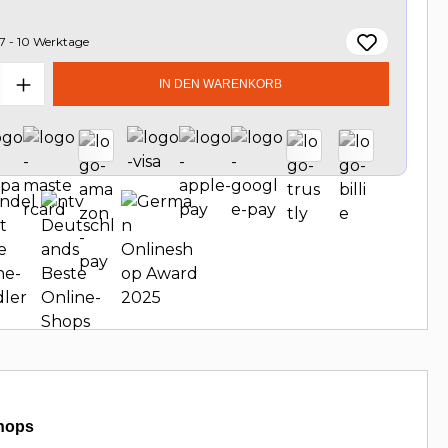
7 - 10 Werktage
t Anzahl: Gib den gewünschten Wert e
IN DEN WARENKORB
hops