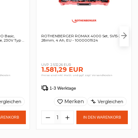
 Basic,
ROTHENBERGER ROMAX 4000 Set, SV15-22-
e, 230V Typ C
28mm, 4 Ah, EU - 1000001924
2.532,26 EUR
1.581,29 EUR
ndkosten
Preise sind inkl. MwSt. und ggf. zzgl. Versandkosten
1-3 Werktage
Merken
ergleichen
Vergleichen
WARENKORB
IN DEN WARENKORB