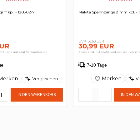
riff kpl. - 126802-7
Makita Spannzange 8 mm kpl. - 
37,60 EUR
EUR
30,99 EUR
MwSt. und ggf. zzgl. Versandkosten
Preise sind inkl. MwSt. und ggf. zzgl. Versa
ge
7-10 Tage
Merken
Merken
Vergleichen
V
IN DEN WARENKORB
IN DEN 