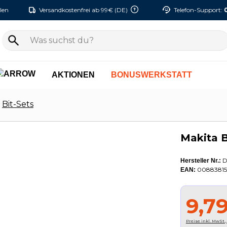
len
Versandkostenfrei ab 99€ (DE)
Telefon-Support:
AKTIONEN
BONUSWERKSTATT
Bit-Sets
Makita B
D
Hersteller Nr.:
00883815
EAN:
9,7
Preise inkl. MwSt.