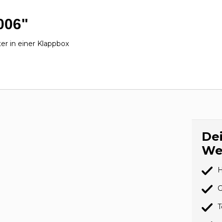
5006"
er in einer Klappbox
Dei
We
H
G
T