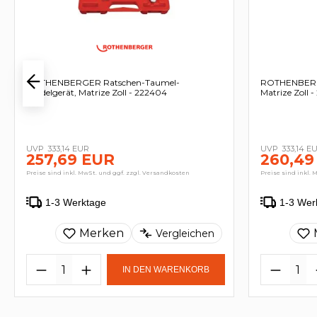
ROTHENBERGER Ratschen-Taumel-
ROTHENBERGE
Bördelgerät, Matrize Zoll - 222404
Matrize Zoll 
333,14 EUR
333,14 E
257,69 EUR
260,49
Preise sind inkl. MwSt. und ggf. zzgl. Versandkosten
Preise sind inkl. 
1-3 Werktage
1-3 Wer
Merken
Vergleichen
IN DEN WARENKORB