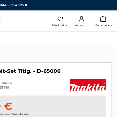
06145 - 954 525 0
Merkzettel
Account
Warenkorb
it-Set 11tlg. - D-65006
-65006
33799
9 €
, ggf. zzgl. Versandkosten