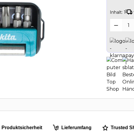
Inhalt:
1
Produk
Produktsicherheit
Lieferumfang
Trusted S