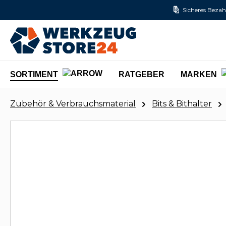
Sicheres Bezah
m Hauptinhalt springen
Zur Suche springen
Zur Hauptnavigation springen
SORTIMENT
RATGEBER
MARKEN
Zubehör & Verbrauchsmaterial
Bits & Bithalter