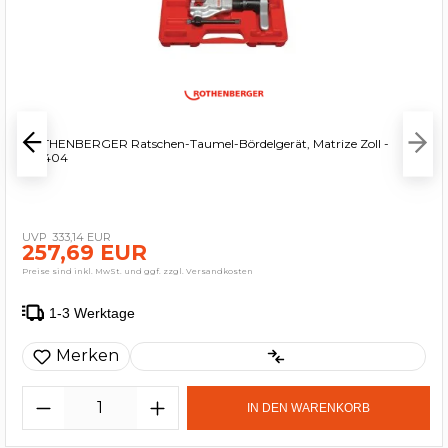
ROTHENBERGER Ratschen-Taumel-Bördelgerät, Matrize Zoll -
222404
333,14 EUR
257,69 EUR
Preise sind inkl. MwSt. und ggf. zzgl. Versandkosten
1-3 Werktage
Merken
IN DEN WARENKORB