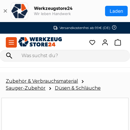
Zum Hauptinhalt springen
Werkzeugstore24
✕
Laden
Wir leben Handwerk
Versandkostenfrei ab 99€ (DE)
Zubehör & Verbrauchsmaterial
Sauger-Zubehör
Düsen & Schläuche