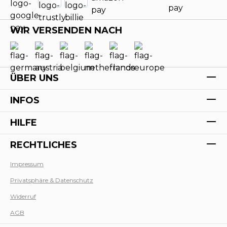
WIR VERSENDEN NACH
ÜBER UNS
INFOS
HILFE
RECHTLICHES
Impressum
Privatsphäre & Datenschutz
Werk
Widerruf
AGB