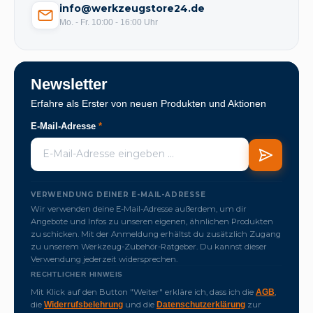
info@werkzeugstore24.de
Mo. - Fr. 10:00 - 16:00 Uhr
Newsletter
Erfahre als Erster von neuen Produkten und Aktionen
E-Mail-Adresse
*
VERWENDUNG DEINER E-MAIL-ADRESSE
Wir verwenden deine E-Mail-Adresse außerdem, um dir
Angebote und Infos zu unseren eigenen, ähnlichen Produkten
zu schicken. Mit der Anmeldung erhältst du zusätzlich Zugang
zu unserem Werkzeug-Zubehör-Ratgeber. Du kannst dieser
Verwendung jederzeit widersprechen.
RECHTLICHER HINWEIS
Mit Klick auf den Button "Weiter" erkläre ich, dass ich die
,
AGB
die
und die
zur
Widerrufsbelehrung
Datenschutzerklärung