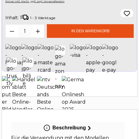
Preise inkl. MwSt., ggf. zzgl. Versandkosten
Inhalt:
1
1 - 3 Werktage
Produkt Anzahl: Gib den gewünschten W
IN DEN WARENKORB
Beschreibung
Für die Verwendung mit den Modellen