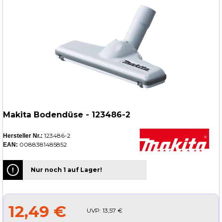
Makita Bodendüse - 123486-2
123486-2
Hersteller Nr.:
0088381485852
EAN:
Nur noch 1 auf Lager!
12,49 €
UVP:
13,57 €