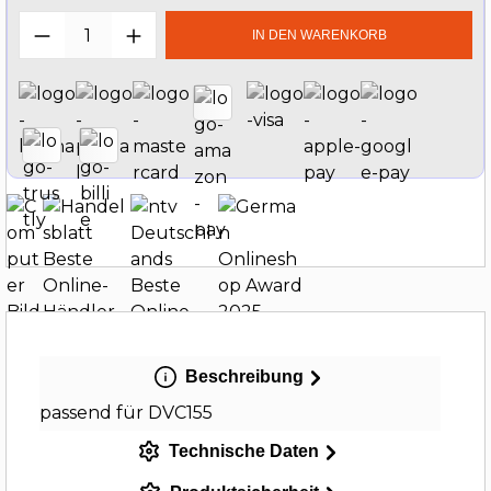
Produkt Anzahl: Gib den gewünschten W
IN DEN WARENKORB
Beschreibung
passend für DVC155
Technische Daten