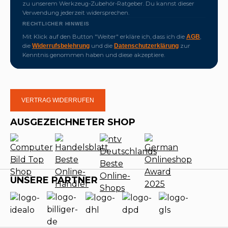
zu unserem Werkzeug-Zubehör-Ratgeber. Du kannst dieser
Verwendung jederzeit widersprechen.
RECHTLICHER HINWEIS
Mit Klick auf den Button "Weiter" erkläre ich, dass ich die
,
AGB
die
und die
zur
Widerrufsbelehrung
Datenschutzerklärung
Kenntnis genommen haben und diese akzeptiere.
VERTRAG WIDERRUFEN
AUSGEZEICHNETER SHOP
UNSERE PARTNER