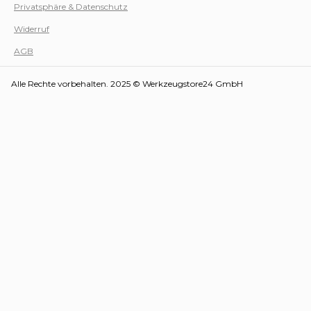
Privatsphäre & Datenschutz
Werk
Widerruf
AGB
Alle Rechte vorbehalten. 2025 © Werkzeugstore24 GmbH