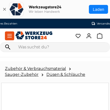
Zum Hauptinhalt springen
Werkzeugstore24
✕
Laden
Wir leben Handwerk
Versandkostenfrei ab 99€ (DE)
Zubehör & Verbrauchsmaterial
Sauger-Zubehör
Düsen & Schläuche