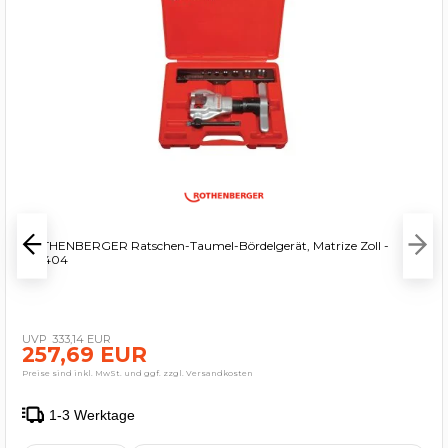
ROTHENBERGER Ratschen-Taumel-Bördelgerät, Matrize Zoll -
222404
333,14 EUR
257,69 EUR
Preise sind inkl. MwSt. und ggf. zzgl. Versandkosten
1-3 Werktage