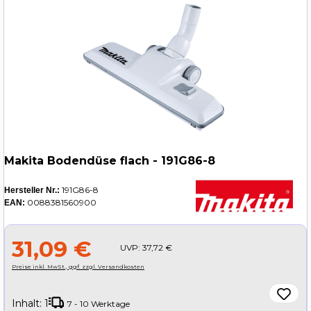
Makita Bodendüse flach - 191G86-8
191G86-8
Hersteller Nr.:
0088381560900
EAN:
31,09 €
UVP:
37,72 €
Preise inkl. MwSt., ggf. zzgl. Versandkosten
Inhalt:
1
7 - 10 Werktage