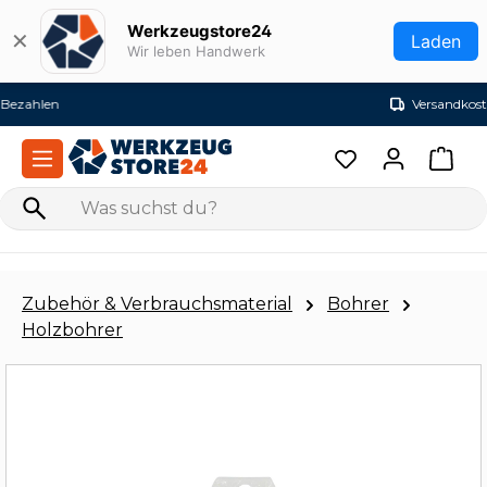
Zum Hauptinhalt springen
Werkzeugstore24
✕
Laden
Wir leben Handwerk
Versandkostenfrei ab 99€ (DE)
Zubehör & Verbrauchsmaterial
Bohrer
Holzbohrer