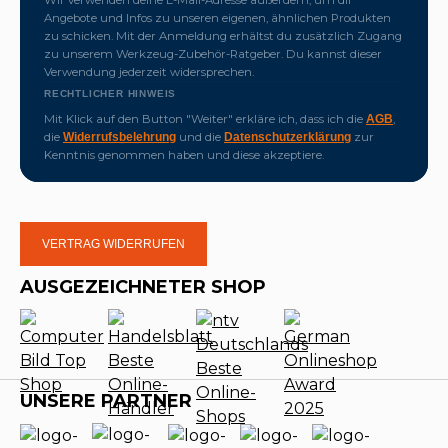
Angebote und Infos zu unseren eigenen, ähnlichen Produkten
zu schicken. Mit der Anmeldung erhältst du zusätzlich Zugang
zu unserem Werkzeug-Zubehör-Ratgeber. Du kannst dieser
Verwendung jederzeit widersprechen.
RECHTLICHER HINWEIS
Mit Klick auf den Button "Weiter" erkläre ich, dass ich die
,
AGB
die
und die
zur
Widerrufsbelehrung
Datenschutzerklärung
Kenntnis genommen haben und diese akzeptiere.
VERTRAG WIDERRUFEN
AUSGEZEICHNETER SHOP
UNSERE PARTNER