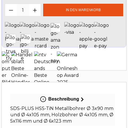
Produkt Anzahl: Gib den gewünschten W
IN DEN WARENKORB
Beschreibung
SDS-PLUS HSS-TiN Metallbohrer Ø 3x90 mm
und Ø 4x105 mm, Holzbohrer Ø 4x105 mm, Ø
5x116 mm und Ø 6x123 mm