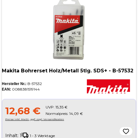
Makita Bohrerset Holz/Metall 5tlg. SDS+ - B-57532
B-57532
Hersteller Nr.:
0088381519144
EAN:
UVP:
15,35 €
12,68 €
Normalpreis: 14,09 €
Preise inkl. MwSt., ggf. zzgl. Versandkosten
Inhalt:
1
1 - 3 Werktage