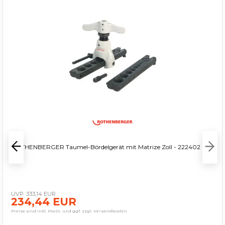
ROTHENBERGER Taumel-Bördelgerät mit Matrize Zoll - 222402
333,14 EUR
234,44 EUR
Preise sind inkl. MwSt. und ggf. zzgl. Versandkosten