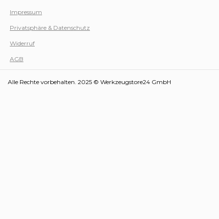
Impressum
Privatsphäre & Datenschutz
Werk
Widerruf
AGB
Alle Rechte vorbehalten. 2025 © Werkzeugstore24 GmbH