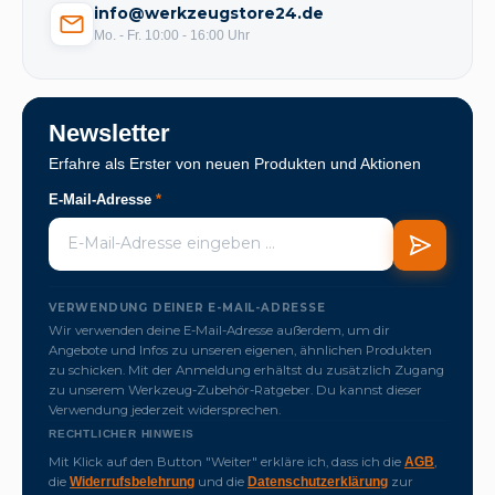
info@werkzeugstore24.de
Mo. - Fr. 10:00 - 16:00 Uhr
Newsletter
Erfahre als Erster von neuen Produkten und Aktionen
E-Mail-Adresse
*
VERWENDUNG DEINER E-MAIL-ADRESSE
Wir verwenden deine E-Mail-Adresse außerdem, um dir
Angebote und Infos zu unseren eigenen, ähnlichen Produkten
zu schicken. Mit der Anmeldung erhältst du zusätzlich Zugang
zu unserem Werkzeug-Zubehör-Ratgeber. Du kannst dieser
Verwendung jederzeit widersprechen.
RECHTLICHER HINWEIS
Mit Klick auf den Button "Weiter" erkläre ich, dass ich die
,
AGB
die
und die
zur
Widerrufsbelehrung
Datenschutzerklärung