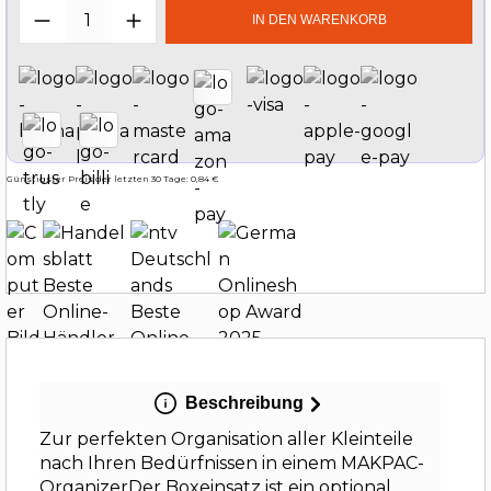
Produkt Anzahl: Gib den gewünschten W
IN DEN WARENKORB
Günstigster Preis der letzten 30 Tage: 0,84 €
Beschreibung
Zur perfekten Organisation aller Kleinteile
nach Ihren Bedürfnissen in einem MAKPAC-
OrganizerDer Boxeinsatz ist ein optional…