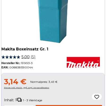
Makita Boxeinsatz Gr. 1
191X93-3
Hersteller Nr.:
0088381590044
EAN:
3,14 €
Normalpreis: 3,49 €
Preise inkl. MwSt., ggf. zzgl. Versandkosten
Inhalt:
1
1 - 3 Werktage