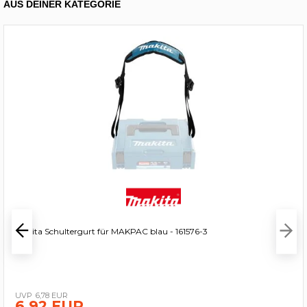
AUS DEINER KATEGORIE
Makita Schultergurt für MAKPAC blau - 161576-3
6,78 EUR
6,92 EUR