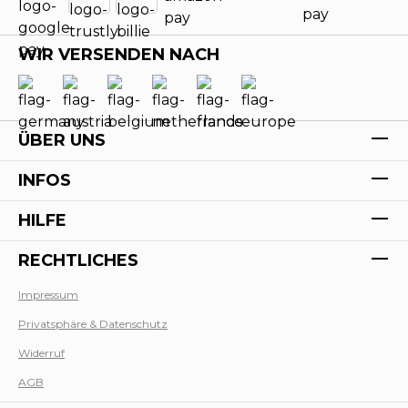
WIR VERSENDEN NACH
ÜBER UNS
INFOS
HILFE
RECHTLICHES
Impressum
Privatsphäre & Datenschutz
Werk
Widerruf
AGB