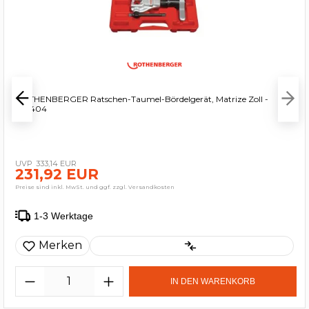
ROTHENBERGER Ratschen-Taumel-Bördelgerät, Matrize Zoll -
222404
333,14 EUR
231,92 EUR
Preise sind inkl. MwSt. und ggf. zzgl. Versandkosten
1-3 Werktage
Merken
IN DEN WARENKORB