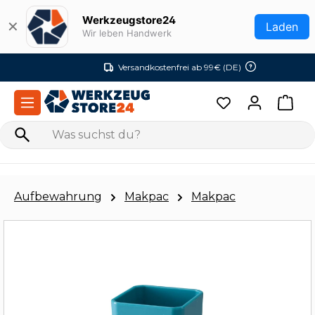
Zum Hauptinhalt springen
Werkzeugstore24
✕
Laden
Wir leben Handwerk
Versandkostenfrei ab 99€ (DE)
Aufbewahrung
Makpac
Makpac