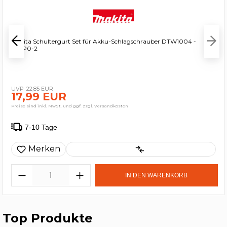
Makita Schultergurt Set für Akku-Schlagschrauber DTW1004 -
1913P0-2
22,85 EUR
17,99 EUR
Preise sind inkl. MwSt. und ggf. zzgl. Versandkosten
7-10 Tage
Merken
IN DEN WARENKORB
Top Produkte