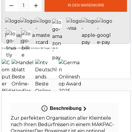
Produkt Anzahl: Gib den gewünschten W
IN DEN WARENKORB
Günstigster Preis der letzten 30 Tage: 1,26 €
Beschreibung
Zur perfekten Organisation aller Kleinteile
nach Ihren Bedürfnissen in einem MAKPAC-
OrganizerDer Boxeinsatz ist ein optional…