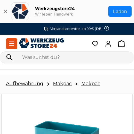
Zum Hauptinhalt springen
Werkzeugstore24
✕
Laden
Wir leben Handwerk
Versandkostenfrei ab 99€ (DE)
Aufbewahrung
Makpac
Makpac