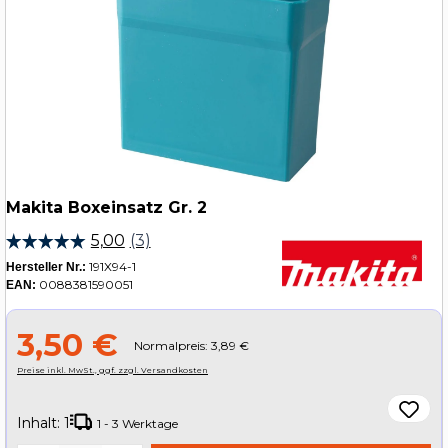
Makita Boxeinsatz Gr. 2
191X94-1
Hersteller Nr.:
0088381590051
EAN:
3,50 €
Normalpreis: 3,89 €
Preise inkl. MwSt., ggf. zzgl. Versandkosten
Inhalt:
1
1 - 3 Werktage