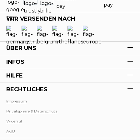
WIR VERSENDEN NACH
ÜBER UNS
INFOS
HILFE
RECHTLICHES
Impressum
Privatsphäre & Datenschutz
Werk
Widerruf
AGB