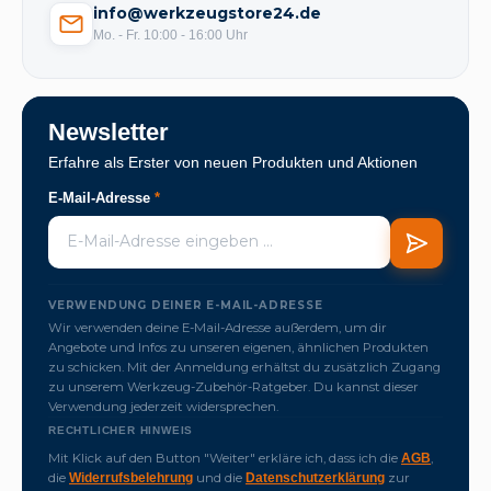
info@werkzeugstore24.de
Mo. - Fr. 10:00 - 16:00 Uhr
Newsletter
Erfahre als Erster von neuen Produkten und Aktionen
E-Mail-Adresse
*
VERWENDUNG DEINER E-MAIL-ADRESSE
Wir verwenden deine E-Mail-Adresse außerdem, um dir
Angebote und Infos zu unseren eigenen, ähnlichen Produkten
zu schicken. Mit der Anmeldung erhältst du zusätzlich Zugang
zu unserem Werkzeug-Zubehör-Ratgeber. Du kannst dieser
Verwendung jederzeit widersprechen.
RECHTLICHER HINWEIS
Mit Klick auf den Button "Weiter" erkläre ich, dass ich die
,
AGB
die
und die
zur
Widerrufsbelehrung
Datenschutzerklärung