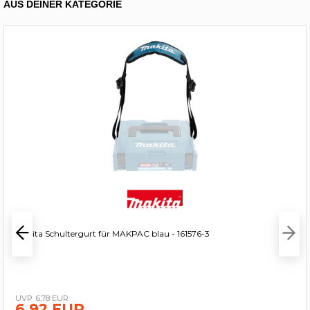
AUS DEINER KATEGORIE
Makita Schultergurt für MAKPAC blau - 161576-3
6,78 EUR
6,92 EUR