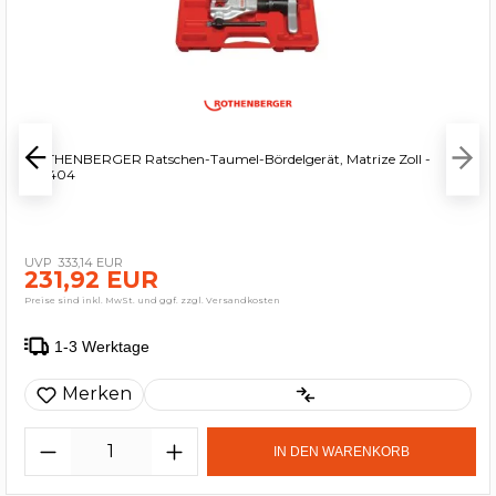
ROTHENBERGER Ratschen-Taumel-Bördelgerät, Matrize Zoll -
222404
333,14 EUR
231,92 EUR
Preise sind inkl. MwSt. und ggf. zzgl. Versandkosten
1-3 Werktage
Merken
IN DEN WARENKORB