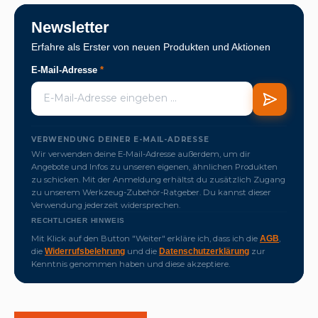
Newsletter
Erfahre als Erster von neuen Produkten und Aktionen
E-Mail-Adresse
*
VERWENDUNG DEINER E-MAIL-ADRESSE
Wir verwenden deine E-Mail-Adresse außerdem, um dir
Angebote und Infos zu unseren eigenen, ähnlichen Produkten
zu schicken. Mit der Anmeldung erhältst du zusätzlich Zugang
zu unserem Werkzeug-Zubehör-Ratgeber. Du kannst dieser
Verwendung jederzeit widersprechen.
RECHTLICHER HINWEIS
Mit Klick auf den Button "Weiter" erkläre ich, dass ich die
,
AGB
die
und die
zur
Widerrufsbelehrung
Datenschutzerklärung
Kenntnis genommen haben und diese akzeptiere.