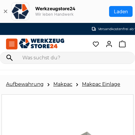
Zum Hauptinhalt springen
Werkzeugstore24
✕
Laden
Wir leben Handwerk
Versandkostenfrei ab 99€ (DE)
Aufbewahrung
Makpac
Makpac Einlage