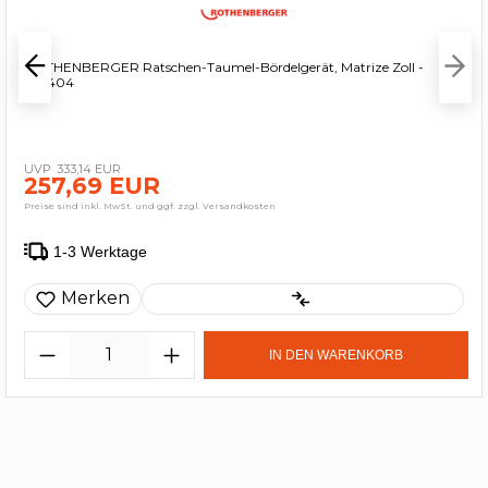
ROTHENBERGER Ratschen-Taumel-Bördelgerät, Matrize Zoll -
222404
333,14 EUR
257,69 EUR
Preise sind inkl. MwSt. und ggf. zzgl. Versandkosten
1-3 Werktage
Merken
IN DEN WARENKORB