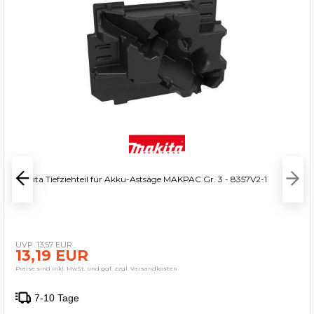
Makita Tiefziehteil für Akku-Astsäge MAKPAC Gr. 3 - 8357V2-1
13,57 EUR
13,19 EUR
Preise sind inkl. MwSt. und ggf. zzgl. Versandkosten
7-10 Tage