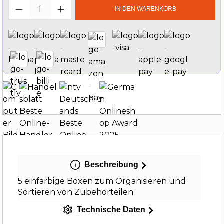
Produkt Anzahl: Gib den gewünschten W
IN DEN WARENKORB
Beschreibung
5 einfarbige Boxen zum Organisieren und
Sortieren von Zubehörteilen
Technische Daten