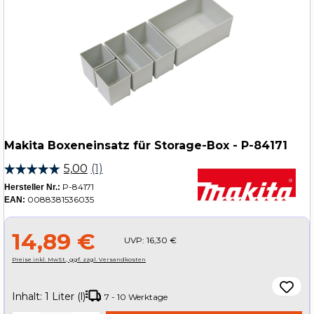
Makita Boxeneinsatz für Storage-Box - P-84171
P-84171
Hersteller Nr.:
0088381536035
EAN:
14,89 €
UVP:
16,30 €
Preise inkl. MwSt., ggf. zzgl. Versandkosten
Inhalt:
1 Liter (l)
7 - 10 Werktage