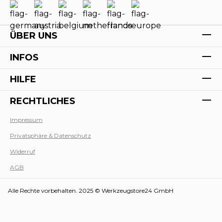
ÜBER UNS
INFOS
HILFE
RECHTLICHES
Impressum
Privatsphäre & Datenschutz
Werk
Widerruf
AGB
Alle Rechte vorbehalten. 2025 © Werkzeugstore24 GmbH