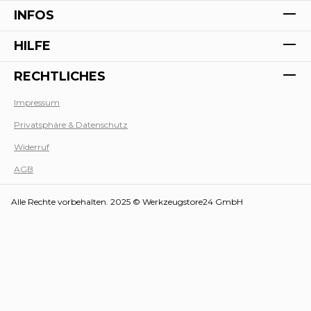
INFOS
HILFE
RECHTLICHES
Impressum
Privatsphäre & Datenschutz
Werk
Widerruf
AGB
Alle Rechte vorbehalten. 2025 © Werkzeugstore24 GmbH