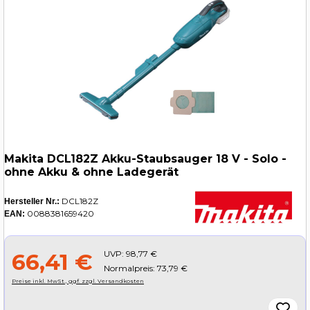
Makita DCL182Z Akku-Staubsauger 18 V - Solo -
ohne Akku & ohne Ladegerät
DCL182Z
Hersteller Nr.:
0088381659420
EAN:
UVP:
98,77 €
66,41 €
Normalpreis: 73,79 €
Preise inkl. MwSt., ggf. zzgl. Versandkosten