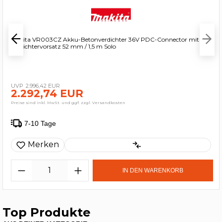
Makita VR003CZ Akku-Betonverdichter 36V PDC-Connector mit
Verdichtervorsatz 52 mm / 1,5 m Solo
2.996,42 EUR
2.292,74 EUR
Preise sind inkl. MwSt. und ggf. zzgl. Versandkosten
7-10 Tage
Merken
IN DEN WARENKORB
Top Produkte