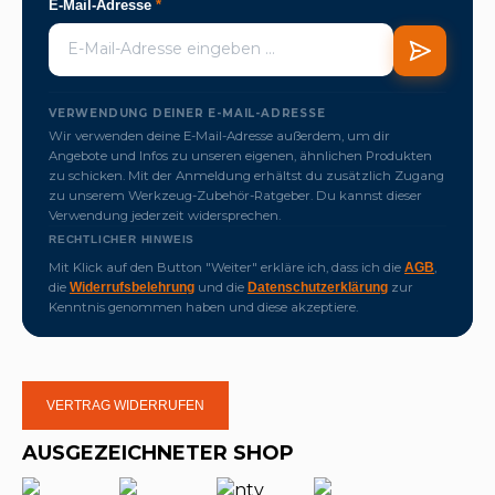
E-Mail-Adresse
*
VERWENDUNG DEINER E-MAIL-ADRESSE
Wir verwenden deine E-Mail-Adresse außerdem, um dir
Angebote und Infos zu unseren eigenen, ähnlichen Produkten
zu schicken. Mit der Anmeldung erhältst du zusätzlich Zugang
zu unserem Werkzeug-Zubehör-Ratgeber. Du kannst dieser
Verwendung jederzeit widersprechen.
RECHTLICHER HINWEIS
Mit Klick auf den Button "Weiter" erkläre ich, dass ich die
,
AGB
die
und die
zur
Widerrufsbelehrung
Datenschutzerklärung
Kenntnis genommen haben und diese akzeptiere.
VERTRAG WIDERRUFEN
AUSGEZEICHNETER SHOP