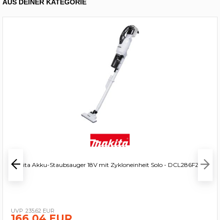
AUS DEINER KATEGORIE
Makita Akku-Staubsauger 18V mit Zykloneinheit Solo - DCL286FZW
235,62 EUR
166,04 EUR