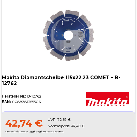
Makita Diamantscheibe 115x22,23 COMET - B-
12762
B-12762
Hersteller Nr.:
0088381355506
EAN:
UVP:
72,59 €
42,74 €
Normalpreis: 47,49 €
Preise inkl. MwSt., ggf. zzgl. Versandkosten