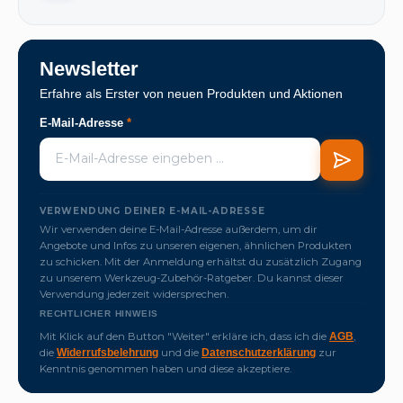
Newsletter
Erfahre als Erster von neuen Produkten und Aktionen
E-Mail-Adresse
*
VERWENDUNG DEINER E-MAIL-ADRESSE
Wir verwenden deine E-Mail-Adresse außerdem, um dir
Angebote und Infos zu unseren eigenen, ähnlichen Produkten
zu schicken. Mit der Anmeldung erhältst du zusätzlich Zugang
zu unserem Werkzeug-Zubehör-Ratgeber. Du kannst dieser
Verwendung jederzeit widersprechen.
RECHTLICHER HINWEIS
Mit Klick auf den Button "Weiter" erkläre ich, dass ich die
,
AGB
die
und die
zur
Widerrufsbelehrung
Datenschutzerklärung
Kenntnis genommen haben und diese akzeptiere.