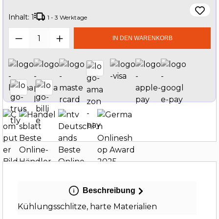
Inhalt:
1
1 - 3 Werktage
Produkt Anzahl: Gib den gewünschten W
IN DEN WARENKORB
Beschreibung
Kühlungsschlitze, harte Materialien