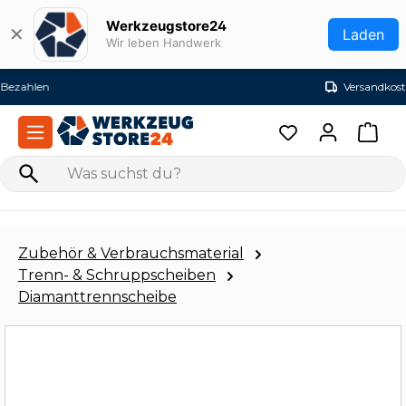
Zum Hauptinhalt springen
Werkzeugstore24
✕
Laden
Wir leben Handwerk
Versandkostenfrei ab 99€ (DE)
Zubehör & Verbrauchsmaterial
Trenn- & Schruppscheiben
Diamanttrennscheibe