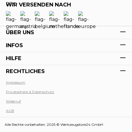
WIR VERSENDEN NACH
ÜBER UNS
INFOS
HILFE
RECHTLICHES
Impressum
Privatsphäre & Datenschutz
Werk
Widerruf
AGB
Alle Rechte vorbehalten. 2025 © Werkzeugstore24 GmbH