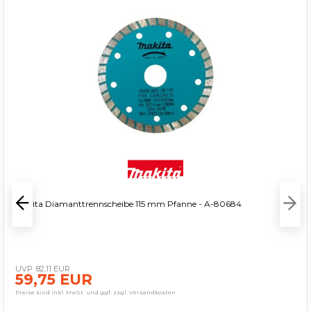
Makita Diamanttrennscheibe 115 mm Pfanne - A-80684
82,11 EUR
59,75 EUR
Preise sind inkl. MwSt. und ggf. zzgl. Versandkosten