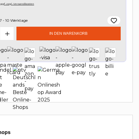
, ggf. zzgl. Versandkosten
7 - 10 Werktage
t Anzahl: Gib den gewünschten Wert e
IN DEN WARENKORB
hops