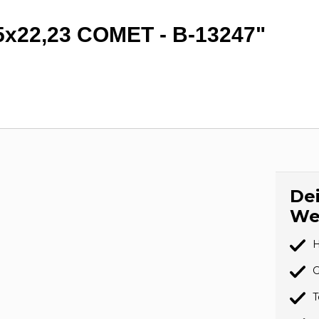
5x22,23 COMET - B-13247"
Dei
We
H
G
T