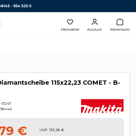
06145 - 954 525 0
Merkzettel
Account
Warenkorb
Diamantscheibe 115x22,23 COMET - B-
-13247
358446
,79 €
UVP:
133,28 €