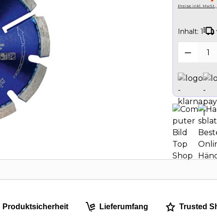
Preise inkl. MwSt.
Inhalt:
1
Produk
Produktsicherheit
Lieferumfang
Trusted S