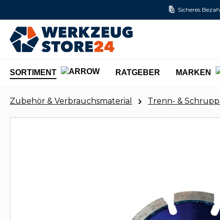
Sicheres Bezah
m Hauptinhalt springen
Zur Suche springen
Zur Hauptnavigation springen
SORTIMENT
RATGEBER
MARKEN
Zubehör & Verbrauchsmaterial
Trenn- & Schrupp