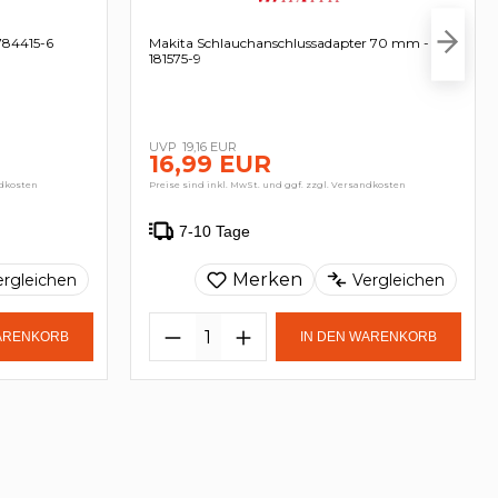
784415-6
Makita Schlauchanschlussadapter 70 mm -
181575-9
19,16 EUR
16,99 EUR
ndkosten
Preise sind inkl. MwSt. und ggf. zzgl. Versandkosten
7-10 Tage
Merken
ergleichen
Vergleichen
WARENKORB
IN DEN WARENKORB