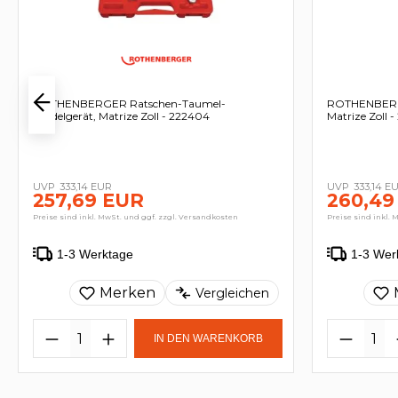
ROTHENBERGER Ratschen-Taumel-
ROTHENBERGE
Bördelgerät, Matrize Zoll - 222404
Matrize Zoll 
333,14 EUR
333,14 E
257,69 EUR
260,49
Preise sind inkl. MwSt. und ggf. zzgl. Versandkosten
Preise sind inkl. 
1-3 Werktage
1-3 Wer
Merken
Vergleichen
IN DEN WARENKORB