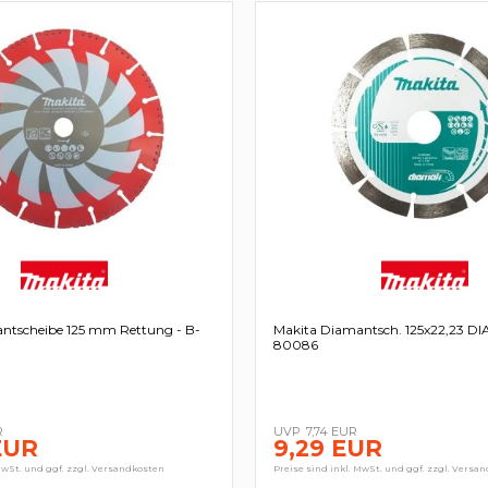
ntscheibe 125 mm Rettung - B-
Makita Diamantsch. 125x22,23 DI
80086
R
7,74 EUR
EUR
9,29 EUR
MwSt. und ggf. zzgl. Versandkosten
Preise sind inkl. MwSt. und ggf. zzgl. Versa