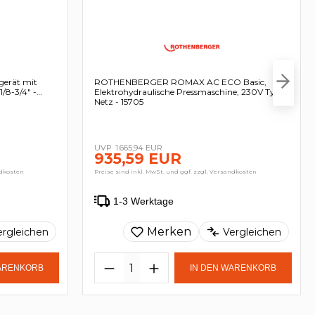
erät mit
ROTHENBERGER ROMAX AC ECO Basic,
/8-3/4″ -
Elektrohydraulische Pressmaschine, 230V Typ C
Netz - 15705
1.665,94 EUR
935,59 EUR
ndkosten
Preise sind inkl. MwSt. und ggf. zzgl. Versandkosten
1-3 Werktage
Merken
ergleichen
Vergleichen
WARENKORB
IN DEN WARENKORB