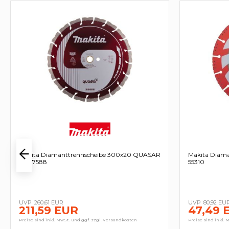
Makita Diamanttrennscheibe 300x20 QUASAR
Makita Diama
- B-17588
55310
260,61 EUR
80,92 EU
211,59 EUR
47,49 
Preise sind inkl. MwSt. und ggf. zzgl. Versandkosten
Preise sind inkl. 