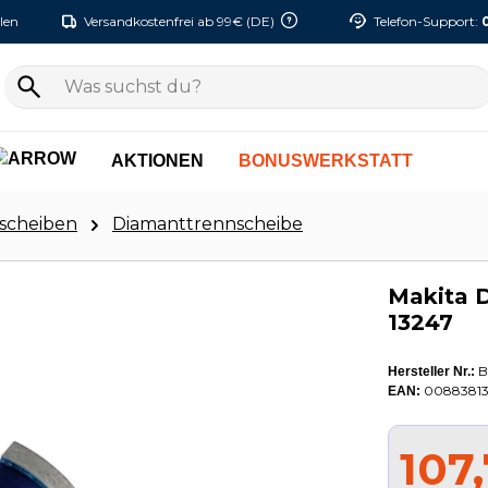
len
Versandkostenfrei ab 99€ (DE)
Telefon-Support:
AKTIONEN
BONUSWERKSTATT
scheiben
Diamanttrennscheibe
Makita 
13247
B
Hersteller Nr.:
0088381
EAN:
107