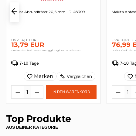
Makita Abrundfräser 20,6 mm - D-48309
Makita Anfash
14,88 EUR
99,60 EU
13,79 EUR
76,99 
Preise sind inkl. MwSt. und ggf. zzgl. Versandkosten
Preise sind inkl. 
7-10 Tage
7-10 Ta
Merken
Vergleichen
IN DEN WARENKORB
Top Produkte
AUS DEINER KATEGORIE