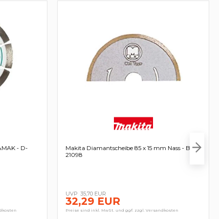
AMAK - D-
Makita Diamantscheibe 85 x 15 mm Nass - B-
21098
35,70 EUR
32,29 EUR
ndkosten
Preise sind inkl. MwSt. und ggf. zzgl. Versandkosten