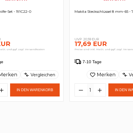
ilfe-Set - 191C22-0
Makita Steckschlüssel 8 mm-65 - 
R
20,59 EUR
EUR
17,69 EUR
MwSt. und ggf. zzgl. Versandkosten
Preise sind inkl. MwSt. und ggf. zzgl. Versa
ge
7-10 Tage
Merken
Merken
Vergleichen
V
IN DEN WARENKORB
IN DEN 