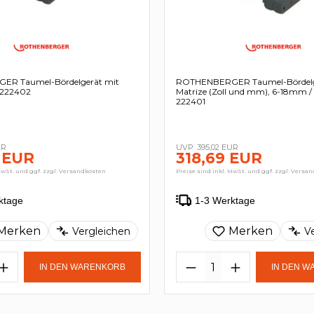
R Taumel-Bördelgerät mit
ROTHENBERGER Taumel-Bördelg
- 222402
Matrize (Zoll und mm), 6-18mm / 1
222401
UR
395,02 EUR
 EUR
318,69 EUR
MwSt. und ggf. zzgl. Versandkosten
Preise sind inkl. MwSt. und ggf. zzgl. Versa
ktage
1-3 Werktage
Merken
Merken
Vergleichen
V
IN DEN WARENKORB
IN DEN 