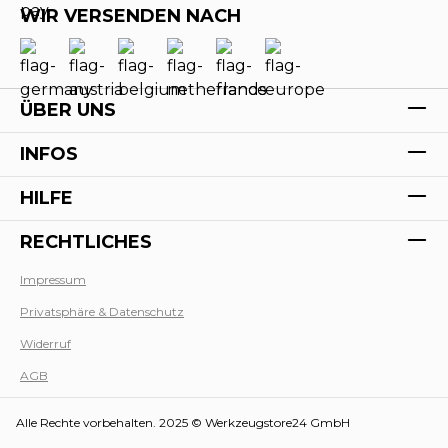
WIR VERSENDEN NACH
ÜBER UNS
INFOS
HILFE
RECHTLICHES
Impressum
Privatsphäre & Datenschutz
Werk
Widerruf
AGB
Alle Rechte vorbehalten. 2025 © Werkzeugstore24 GmbH