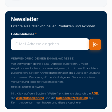
Newsletter
Erfahre als Erster von neuen Produkten und Aktionen
E-Mail-Adresse
*
VERWENDUNG DEINER E-MAIL-ADRESSE
Wir verwenden deine E-Mail-Adresse außerdem, um dir
Angebote und Infos zu unseren eigenen, ähnlichen Produkten
zu schicken. Mit der Anmeldung erhältst du zusätzlich Zugang
zu unserem Werkzeug-Zubehör-Ratgeber. Du kannst dieser
Verwendung jederzeit widersprechen.
RECHTLICHER HINWEIS
Mit Klick auf den Button "Weiter" erkläre ich, dass ich die
,
AGB
die
und die
zur
Widerrufsbelehrung
Datenschutzerklärung
Kenntnis genommen haben und diese akzeptiere.