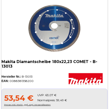
Makita Diamantscheibe 180x22,23 COMET - B-
13013
B-13013
Hersteller Nr.:
0088381358200
EAN:
UVP:
63,07 €
53,54 €
Normalpreis: 59,49 €
Preise inkl. MwSt., ggf. zzgl. Versandkosten