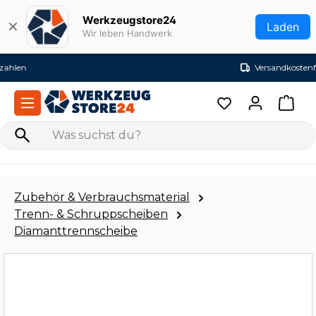
Zum Hauptinhalt springen
Werkzeugstore24
✕
Laden
Wir leben Handwerk
Versandkostenfrei ab 99€ (DE)
Zubehör & Verbrauchsmaterial
Trenn- & Schruppscheiben
Diamanttrennscheibe