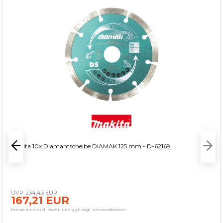
Makita 10x Diamantscheibe DIAMAK 125 mm - D-62169
234,43 EUR
167,21 EUR
Preise sind inkl. MwSt. und ggf. zzgl. Versandkosten