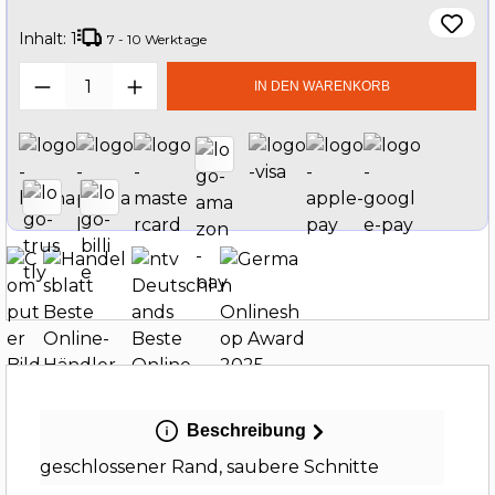
Inhalt:
1
7 - 10 Werktage
Produkt Anzahl: Gib den gewünschten W
IN DEN WARENKORB
Beschreibung
geschlossener Rand, saubere Schnitte