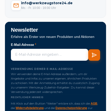
info@werkzeugstore24.de
Mo. - Fr. 10:00 - 16:00 Uhr
Newsletter
Erfahre als Erster von neuen Produkten und Aktionen
E-Mail-Adresse
*
VERWENDUNG DEINER E-MAIL-ADRESSE
Wir verwenden deine E-Mail-Adresse außerdem, um dir
Angebote und Infos zu unseren eigenen, ähnlichen Produkten
zu schicken. Mit der Anmeldung erhältst du zusätzlich Zugang
zu unserem Werkzeug-Zubehör-Ratgeber. Du kannst dieser
Verwendung jederzeit widersprechen.
RECHTLICHER HINWEIS
Mit Klick auf den Button "Weiter" erkläre ich, dass ich die
,
AGB
die
und die
zur
Widerrufsbelehrung
Datenschutzerklärung