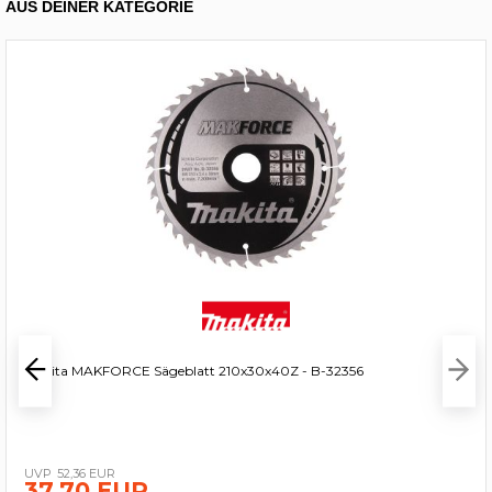
AUS DEINER KATEGORIE
Makita MAKFORCE Sägeblatt 210x30x40Z - B-32356
52,36 EUR
37,70 EUR