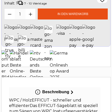
Inhalt:
1
7 - 10 Werktage
Produkt Anzahl: Gib den gewünschten W
IN DEN WARENKORB
Beschreibung
WPC / HolzEFFICUT - schneller und
effizienterDas EFFICUT-Sägeblatt ist speziell
zum Sägen von WPC (naturfaserverstärkter