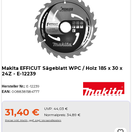
Makita EFFICUT Sägeblatt WPC / Holz 185 x 30 x
24Z - E-12239
E-12239
Hersteller Nr.:
0088381584777
EAN:
UVP:
44,03 €
31,40 €
Normalpreis: 34,89 €
Preise inkl. MwSt., ggf. zzgl. Versandkosten