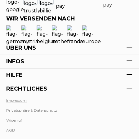
WIR VERSENDEN NACH
ÜBER UNS
INFOS
HILFE
RECHTLICHES
Impressum
Privatsphäre & Datenschutz
Werk
Widerruf
AGB