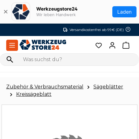
Zum Hauptinhalt springen
Werkzeugstore24
✕
Laden
Wir leben Handwerk
Versandkostenfrei ab 99€ (DE)
Zubehör & Verbrauchsmaterial
Sägeblätter
Kreissägeblatt