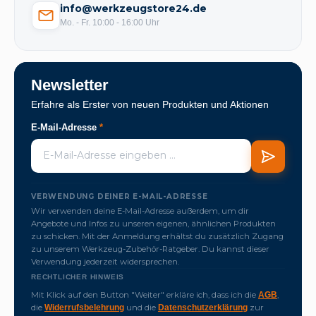
info@werkzeugstore24.de
Mo. - Fr. 10:00 - 16:00 Uhr
Newsletter
Erfahre als Erster von neuen Produkten und Aktionen
E-Mail-Adresse
*
VERWENDUNG DEINER E-MAIL-ADRESSE
Wir verwenden deine E-Mail-Adresse außerdem, um dir
Angebote und Infos zu unseren eigenen, ähnlichen Produkten
zu schicken. Mit der Anmeldung erhältst du zusätzlich Zugang
zu unserem Werkzeug-Zubehör-Ratgeber. Du kannst dieser
Verwendung jederzeit widersprechen.
RECHTLICHER HINWEIS
Mit Klick auf den Button "Weiter" erkläre ich, dass ich die
,
AGB
die
und die
zur
Widerrufsbelehrung
Datenschutzerklärung