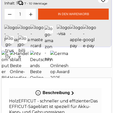
Inhalt:
1
7 - 10 Werktage
Produkt Anzahl: Gib den gewünschten W
IN DEN WARENKORB
Beschreibung
HolzEFFICUT - schneller und effizienterDas
EFFICUT-Sägeblatt ist speziell für Akku-
Kapp- und Gehrungssägen