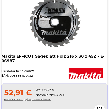
Makita EFFICUT Sägeblatt Holz 216 x 30 x 45Z - E-
06987
E-06987
Hersteller Nr.:
0088381570732
EAN:
UVP:
74,97 €
52,91 €
Normalpreis: 58,79 €
Preise inkl. MwSt., ggf. zzgl. Versandkosten