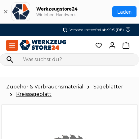
Zum Hauptinhalt springen
Werkzeugstore24
✕
Laden
Wir leben Handwerk
Versandkostenfrei ab 99€ (DE)
Zubehör & Verbrauchsmaterial
Sägeblätter
Kreissägeblatt