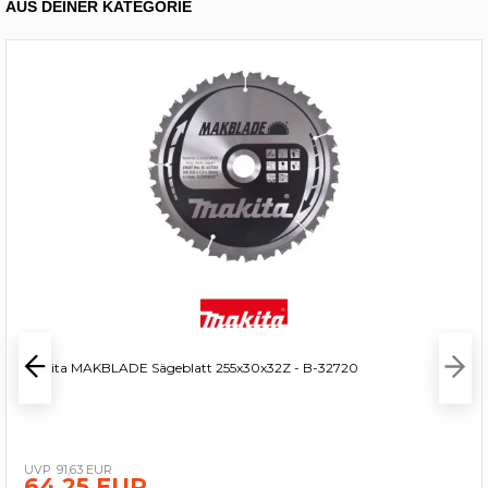
AUS DEINER KATEGORIE
Makita MAKBLADE Sägeblatt 255x30x32Z - B-32720
91,63 EUR
64,25 EUR