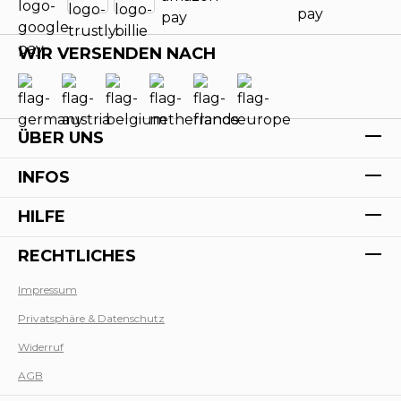
WIR VERSENDEN NACH
ÜBER UNS
INFOS
HILFE
RECHTLICHES
Impressum
Privatsphäre & Datenschutz
Werk
Widerruf
AGB