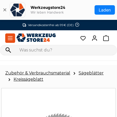
Zum Hauptinhalt springen
Werkzeugstore24
✕
Laden
Wir leben Handwerk
Versandkostenfrei ab 99€ (DE)
Zubehör & Verbrauchsmaterial
Sägeblätter
Kreissägeblatt