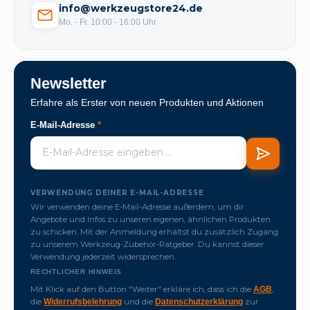
info@werkzeugstore24.de
Mo. - Fr. 10:00 - 16:00 Uhr
Newsletter
Erfahre als Erster von neuen Produkten und Aktionen
E-Mail-Adresse
*
VERWENDUNG DEINER E-MAIL-ADRESSE
Wir verwenden deine E-Mail-Adresse außerdem, um dir
Angebote und Infos zu unseren eigenen, ähnlichen Produkten
zu schicken. Mit der Anmeldung erhältst du zusätzlich Zugang
zu unserem Werkzeug-Zubehör-Ratgeber. Du kannst dieser
Verwendung jederzeit widersprechen.
RECHTLICHER HINWEIS
Mit Klick auf den Button "Weiter" erkläre ich, dass ich die
,
AGB
die
und die
zur
Widerrufsbelehrung
Datenschutzerklärung