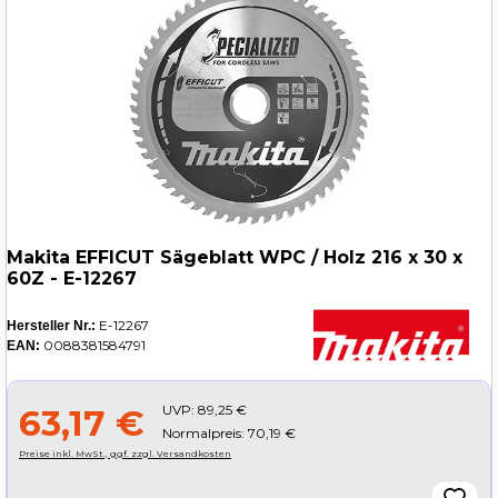
Makita EFFICUT Sägeblatt WPC / Holz 216 x 30 x
60Z - E-12267
E-12267
Hersteller Nr.:
0088381584791
EAN:
UVP:
89,25 €
63,17 €
Normalpreis: 70,19 €
Preise inkl. MwSt., ggf. zzgl. Versandkosten