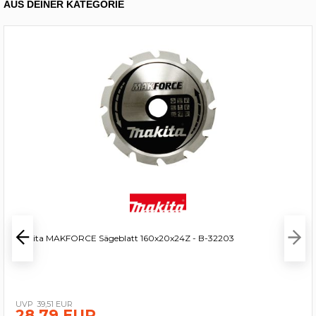
AUS DEINER KATEGORIE
Makita MAKFORCE Sägeblatt 160x20x24Z - B-32203
39,51 EUR
28,79 EUR