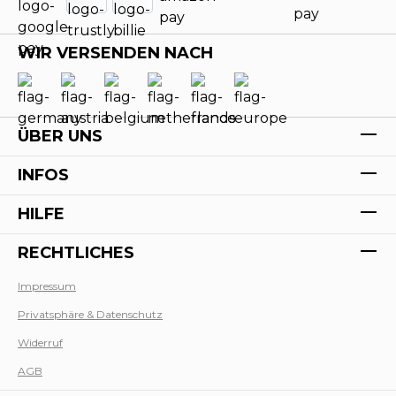
WIR VERSENDEN NACH
ÜBER UNS
INFOS
HILFE
RECHTLICHES
Impressum
Privatsphäre & Datenschutz
Werk
Widerruf
AGB