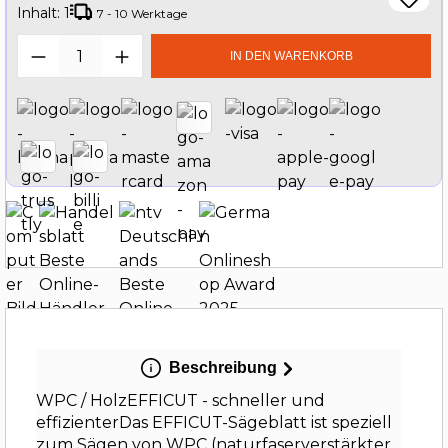
Inhalt:
1
7 - 10 Werktage
Produkt Anzahl: Gib den gewünschten W
IN DEN WARENKORB
Beschreibung
WPC / HolzEFFICUT - schneller und
effizienterDas EFFICUT-Sägeblatt ist speziell
zum Sägen von WPC (naturfaserverstärkter