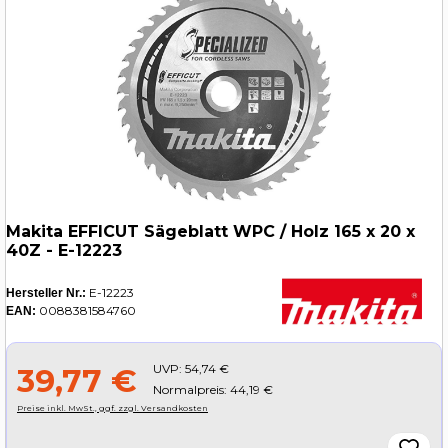
Makita EFFICUT Sägeblatt WPC / Holz 165 x 20 x
40Z - E-12223
E-12223
Hersteller Nr.:
0088381584760
EAN:
UVP:
54,74 €
39,77 €
Normalpreis: 44,19 €
Preise inkl. MwSt., ggf. zzgl. Versandkosten