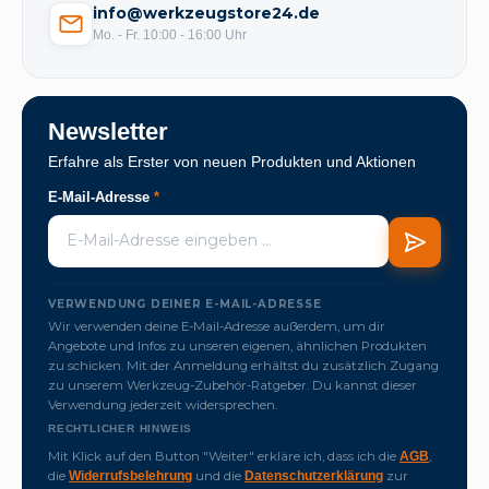
info@werkzeugstore24.de
Mo. - Fr. 10:00 - 16:00 Uhr
Newsletter
Erfahre als Erster von neuen Produkten und Aktionen
E-Mail-Adresse
*
VERWENDUNG DEINER E-MAIL-ADRESSE
Wir verwenden deine E-Mail-Adresse außerdem, um dir
Angebote und Infos zu unseren eigenen, ähnlichen Produkten
zu schicken. Mit der Anmeldung erhältst du zusätzlich Zugang
zu unserem Werkzeug-Zubehör-Ratgeber. Du kannst dieser
Verwendung jederzeit widersprechen.
RECHTLICHER HINWEIS
Mit Klick auf den Button "Weiter" erkläre ich, dass ich die
,
AGB
die
und die
zur
Widerrufsbelehrung
Datenschutzerklärung