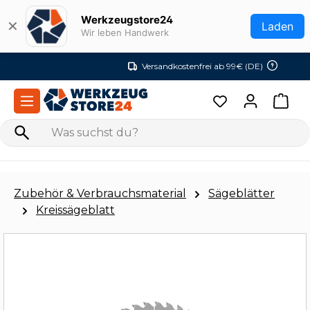
Zum Hauptinhalt springen
Werkzeugstore24
✕
Laden
Wir leben Handwerk
Versandkostenfrei ab 99€ (DE)
Zubehör & Verbrauchsmaterial
Sägeblätter
Kreissägeblatt