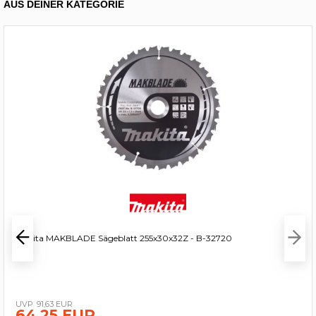
AUS DEINER KATEGORIE
Makita MAKBLADE Sägeblatt 255x30x32Z - B-32720
91,63 EUR
64,25 EUR