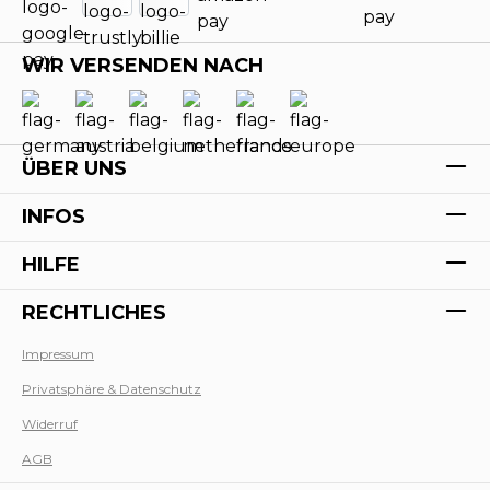
WIR VERSENDEN NACH
ÜBER UNS
INFOS
HILFE
RECHTLICHES
Impressum
Privatsphäre & Datenschutz
Werk
Widerruf
AGB