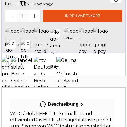
Inhalt:
1
7 - 10 Werktage
Produkt Anzahl: Gib den gewünschten W
IN DEN WARENKORB
Beschreibung
WPC / HolzEFFICUT - schneller und
effizienterDas EFFICUT-Sägeblatt ist speziell
zum Sägen von WPC (naturfaserverstärkter