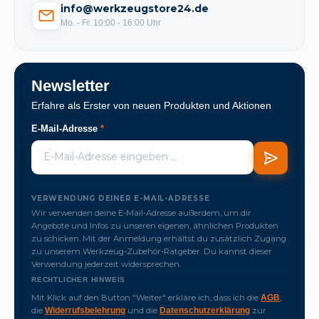
info@werkzeugstore24.de
Mo. - Fr. 10:00 - 16:00 Uhr
Newsletter
Erfahre als Erster von neuen Produkten und Aktionen
E-Mail-Adresse
*
VERWENDUNG DEINER E-MAIL-ADRESSE
Wir verwenden deine E-Mail-Adresse außerdem, um dir
Angebote und Infos zu unseren eigenen, ähnlichen Produkten
zu schicken. Mit der Anmeldung erhältst du zusätzlich Zugang
zu unserem Werkzeug-Zubehör-Ratgeber. Du kannst dieser
Verwendung jederzeit widersprechen.
RECHTLICHER HINWEIS
Mit Klick auf den Button "Weiter" erkläre ich, dass ich die
,
AGB
die
und die
zur
Widerrufsbelehrung
Datenschutzerklärung