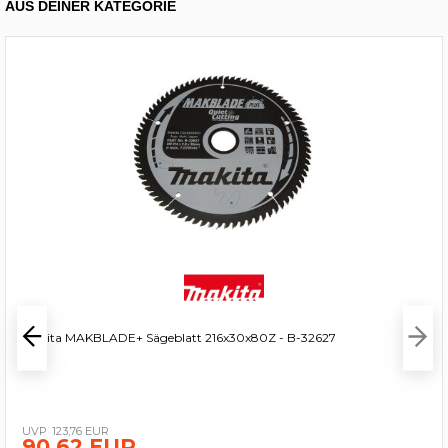
AUS DEINER KATEGORIE
Makita MAKBLADE+ Sägeblatt 216x30x80Z - B-32627
123,76 EUR
90,62 EUR