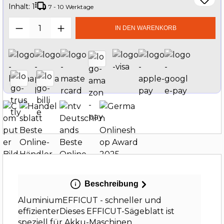
Inhalt:
1
7 - 10 Werktage
Produkt Anzahl: Gib den gewünschten W
IN DEN WARENKORB
Beschreibung
AluminiumEFFICUT - schneller und
effizienterDieses EFFICUT-Sägeblatt ist
speziell für Akku-Maschinen