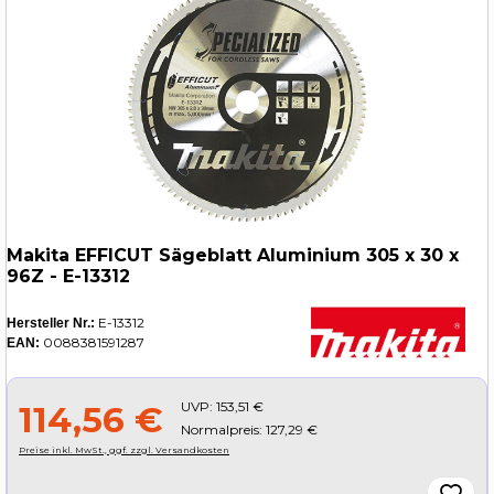
Makita EFFICUT Sägeblatt Aluminium 305 x 30 x
96Z - E-13312
E-13312
Hersteller Nr.:
0088381591287
EAN:
UVP:
153,51 €
114,56 €
Normalpreis: 127,29 €
Preise inkl. MwSt., ggf. zzgl. Versandkosten