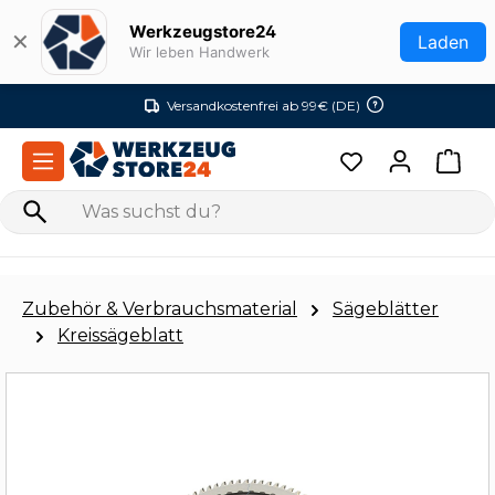
Zum Hauptinhalt springen
Werkzeugstore24
✕
Laden
Wir leben Handwerk
Versandkostenfrei ab 99€ (DE)
Zubehör & Verbrauchsmaterial
Sägeblätter
Kreissägeblatt