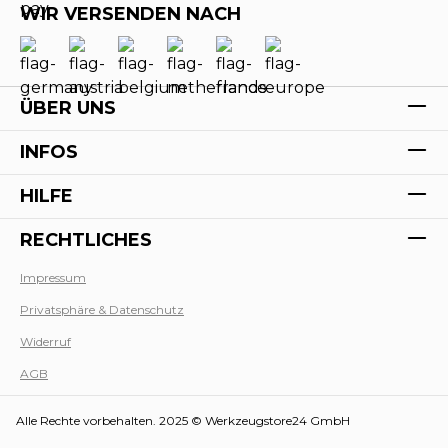
WIR VERSENDEN NACH
ÜBER UNS
INFOS
HILFE
RECHTLICHES
Impressum
Privatsphäre & Datenschutz
Werk
Widerruf
AGB
Alle Rechte vorbehalten. 2025 © Werkzeugstore24 GmbH