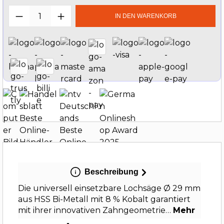
Produkt Anzahl: Gib den gewünschten W
IN DEN WARENKORB
Beschreibung
Die universell einsetzbare Lochsäge Ø 29 mm
aus HSS Bi-Metall mit 8 % Kobalt garantiert
mit ihrer innovativen Zahngeometrie…
Mehr