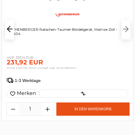
ROTHENBERGER Ratschen-Taumel-Bördelgerät, Matrize Zoll -
222404
333,14 EUR
231,92 EUR
Preise sind inkl. MwSt. und ggf. zzgl. Versandkosten
1-3 Werktage
Merken
IN DEN WARENKORB