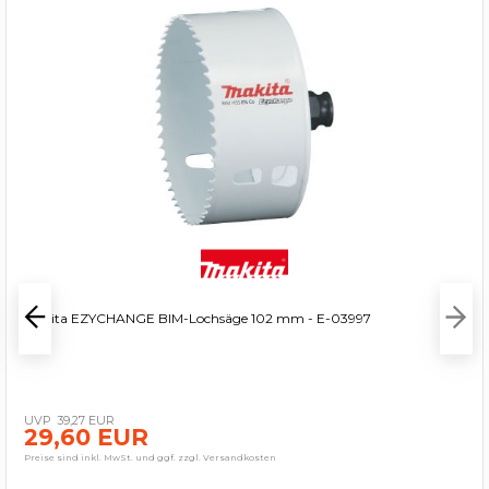
Makita EZYCHANGE BIM-Lochsäge 102 mm - E-03997
39,27 EUR
29,60 EUR
Preise sind inkl. MwSt. und ggf. zzgl. Versandkosten