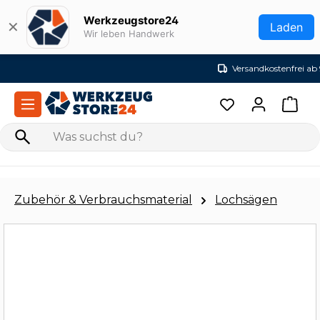
Zum Hauptinhalt springen
Werkzeugstore24
✕
Laden
Wir leben Handwerk
Versandkostenfrei ab 99€ (DE)
Zubehör & Verbrauchsmaterial
Lochsägen