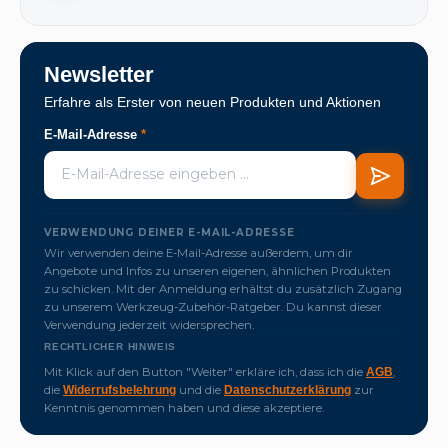
Newsletter
Erfahre als Erster von neuen Produkten und Aktionen
E-Mail-Adresse
*
VERWENDUNG DEINER E-MAIL-ADRESSE
Wir verwenden deine E-Mail-Adresse außerdem, um dir
Angebote und Infos zu unseren eigenen, ähnlichen Produkten
zu schicken. Mit der Anmeldung erhältst du zusätzlich Zugang
zu unserem Werkzeug-Zubehör-Ratgeber. Du kannst dieser
Verwendung jederzeit widersprechen.
RECHTLICHER HINWEIS
Mit Klick auf den Button "Weiter" erkläre ich, dass ich die
,
AGB
die
und die
zur
Widerrufsbelehrung
Datenschutzerklärung
Kenntnis genommen haben und diese akzeptiere.