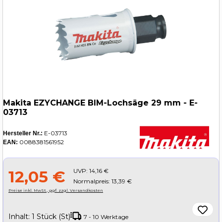
Makita EZYCHANGE BIM-Lochsäge 29 mm - E-
03713
E-03713
Hersteller Nr.:
0088381561952
EAN:
UVP:
14,16 €
12,05 €
Normalpreis: 13,39 €
Preise inkl. MwSt., ggf. zzgl. Versandkosten
Inhalt:
1 Stück (St)
7 - 10 Werktage