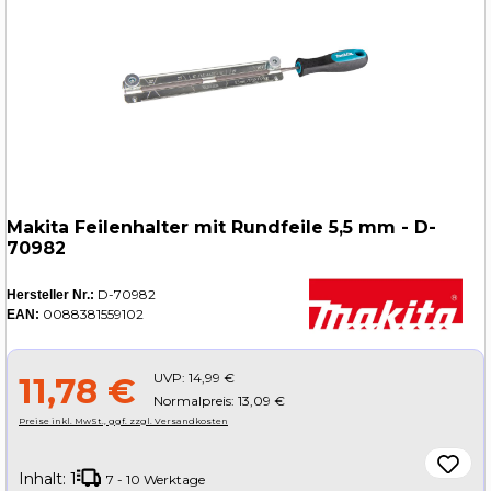
Makita Feilenhalter mit Rundfeile 5,5 mm - D-
70982
D-70982
Hersteller Nr.:
0088381559102
EAN:
UVP:
14,99 €
11,78 €
Normalpreis: 13,09 €
Preise inkl. MwSt., ggf. zzgl. Versandkosten
Inhalt:
1
7 - 10 Werktage