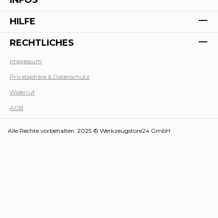
HILFE
RECHTLICHES
Impressum
Privatsphäre & Datenschutz
Werk
Widerruf
AGB
Alle Rechte vorbehalten. 2025 © Werkzeugstore24 GmbH