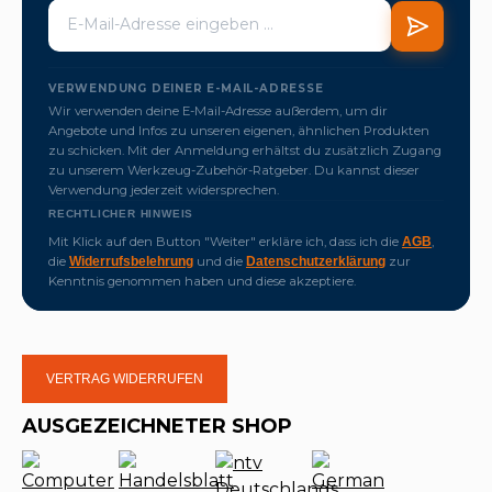
VERWENDUNG DEINER E-MAIL-ADRESSE
Wir verwenden deine E-Mail-Adresse außerdem, um dir
Angebote und Infos zu unseren eigenen, ähnlichen Produkten
zu schicken. Mit der Anmeldung erhältst du zusätzlich Zugang
zu unserem Werkzeug-Zubehör-Ratgeber. Du kannst dieser
Verwendung jederzeit widersprechen.
RECHTLICHER HINWEIS
Mit Klick auf den Button "Weiter" erkläre ich, dass ich die
,
AGB
die
und die
zur
Widerrufsbelehrung
Datenschutzerklärung
Kenntnis genommen haben und diese akzeptiere.
VERTRAG WIDERRUFEN
AUSGEZEICHNETER SHOP