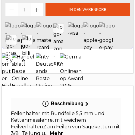
Produkt Anzahl: Gib den gewünschten W
IN DEN WARENKORB
Beschreibung
Feilenhalter mit Rundfeile 5,5 mm und
Kettenmesslehre, mit weichem
FeilverhaltenZum Feilen von Sägeketten mit
3/8" Teilung u…
Mehr