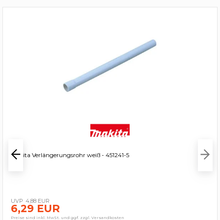
Makita Verlängerungsrohr weiß - 451241-5
4,88 EUR
6,29 EUR
Preise sind inkl. MwSt. und ggf. zzgl. Versandkosten