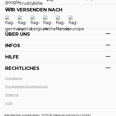
WIR VERSENDEN NACH
ÜBER UNS
INFOS
HILFE
RECHTLICHES
Impressum
Privatsphäre & Datenschutz
Werk
Widerruf
AGB
Alle Rechte vorbehalten. 2025 © Werkzeugstore24 GmbH