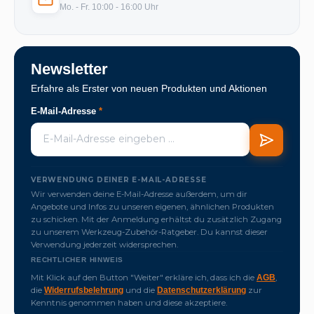
Mo. - Fr. 10:00 - 16:00 Uhr
Newsletter
Erfahre als Erster von neuen Produkten und Aktionen
E-Mail-Adresse
*
VERWENDUNG DEINER E-MAIL-ADRESSE
Wir verwenden deine E-Mail-Adresse außerdem, um dir
Angebote und Infos zu unseren eigenen, ähnlichen Produkten
zu schicken. Mit der Anmeldung erhältst du zusätzlich Zugang
zu unserem Werkzeug-Zubehör-Ratgeber. Du kannst dieser
Verwendung jederzeit widersprechen.
RECHTLICHER HINWEIS
Mit Klick auf den Button "Weiter" erkläre ich, dass ich die
,
AGB
die
und die
zur
Widerrufsbelehrung
Datenschutzerklärung
Kenntnis genommen haben und diese akzeptiere.