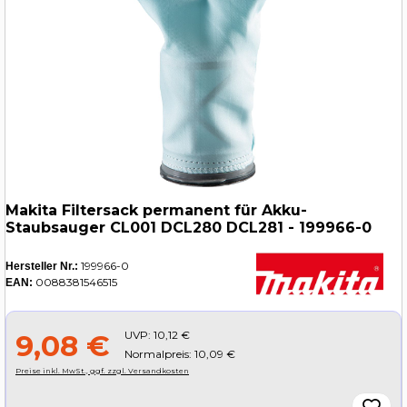
Makita Filtersack permanent für Akku-
Staubsauger CL001 DCL280 DCL281 - 199966-0
199966-0
Hersteller Nr.:
0088381546515
EAN:
UVP:
10,12 €
9,08 €
Normalpreis: 10,09 €
Preise inkl. MwSt., ggf. zzgl. Versandkosten