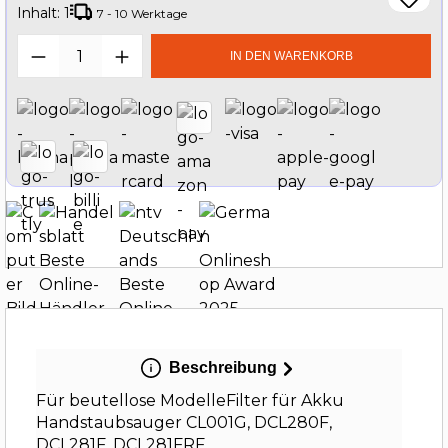
Inhalt:
1
7 - 10 Werktage
Produkt Anzahl: Gib den gewünschten W
IN DEN WARENKORB
Beschreibung
Für beutellose ModelleFilter für Akku
Handstaubsauger CL001G, DCL280F,
DCL281F, DCL281FRF