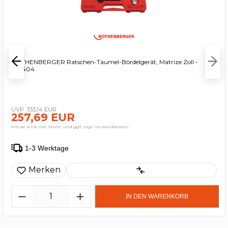
ROTHENBERGER Ratschen-Taumel-Bördelgerät, Matrize Zoll -
222404
333,14 EUR
257,69 EUR
Preise sind inkl. MwSt. und ggf. zzgl. Versandkosten
1-3 Werktage
Merken
IN DEN WARENKORB