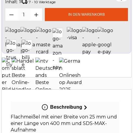
Inhalt:
1
7 - 10 Werktage
Produkt Anzahl: Gib den gewünschten W
IN DEN WARENKORB
Beschreibung
Flachmeißel mit einer Breite von 25 mm und
einer Länge von 400 mm und SDS-MAX-
Aufnahme