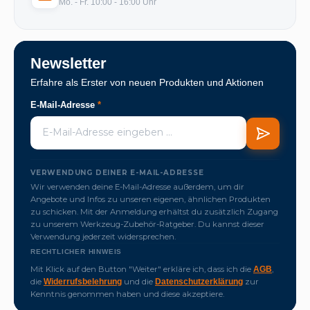
Mo. - Fr. 10:00 - 16:00 Uhr
Newsletter
Erfahre als Erster von neuen Produkten und Aktionen
E-Mail-Adresse
*
VERWENDUNG DEINER E-MAIL-ADRESSE
Wir verwenden deine E-Mail-Adresse außerdem, um dir
Angebote und Infos zu unseren eigenen, ähnlichen Produkten
zu schicken. Mit der Anmeldung erhältst du zusätzlich Zugang
zu unserem Werkzeug-Zubehör-Ratgeber. Du kannst dieser
Verwendung jederzeit widersprechen.
RECHTLICHER HINWEIS
Mit Klick auf den Button "Weiter" erkläre ich, dass ich die
,
AGB
die
und die
zur
Widerrufsbelehrung
Datenschutzerklärung
Kenntnis genommen haben und diese akzeptiere.