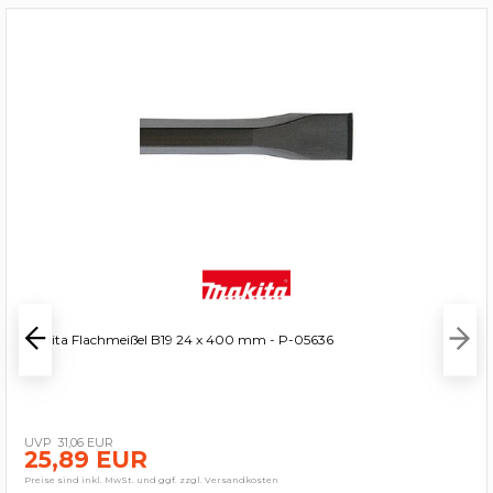
Makita Flachmeißel B19 24 x 400 mm - P-05636
31,06 EUR
25,89 EUR
Preise sind inkl. MwSt. und ggf. zzgl. Versandkosten