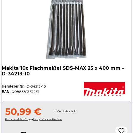
Makita 10x Flachmeißel SDS-MAX 25 x 400 mm -
D-34213-10
D-34213-10
Hersteller Nr.:
0088381367257
EAN:
50,99 €
UVP:
64,26 €
Preise inkl. MwSt., ggf. zzgl. Versandkosten