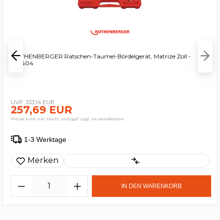
ROTHENBERGER Ratschen-Taumel-Bördelgerät, Matrize Zoll -
222404
333,14 EUR
257,69 EUR
Preise sind inkl. MwSt. und ggf. zzgl. Versandkosten
1-3 Werktage
Merken
IN DEN WARENKORB