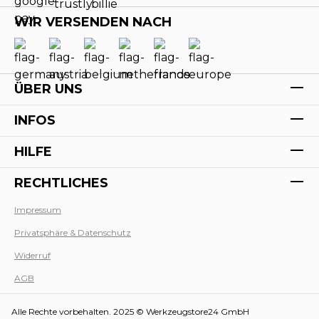
WIR VERSENDEN NACH
ÜBER UNS
INFOS
HILFE
RECHTLICHES
Impressum
Privatsphäre & Datenschutz
Werk
Widerruf
AGB
Alle Rechte vorbehalten. 2025 © Werkzeugstore24 GmbH