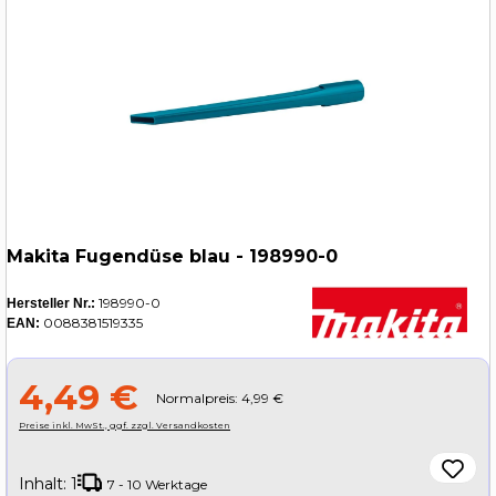
Makita Fugendüse blau - 198990-0
198990-0
Hersteller Nr.:
0088381519335
EAN:
4,49 €
Normalpreis: 4,99 €
Preise inkl. MwSt., ggf. zzgl. Versandkosten
Inhalt:
1
7 - 10 Werktage