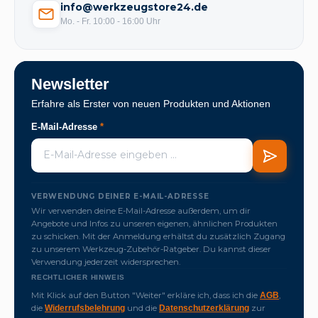
info@werkzeugstore24.de
Mo. - Fr. 10:00 - 16:00 Uhr
Newsletter
Erfahre als Erster von neuen Produkten und Aktionen
E-Mail-Adresse
*
VERWENDUNG DEINER E-MAIL-ADRESSE
Wir verwenden deine E-Mail-Adresse außerdem, um dir
Angebote und Infos zu unseren eigenen, ähnlichen Produkten
zu schicken. Mit der Anmeldung erhältst du zusätzlich Zugang
zu unserem Werkzeug-Zubehör-Ratgeber. Du kannst dieser
Verwendung jederzeit widersprechen.
RECHTLICHER HINWEIS
Mit Klick auf den Button "Weiter" erkläre ich, dass ich die
,
AGB
die
und die
zur
Widerrufsbelehrung
Datenschutzerklärung