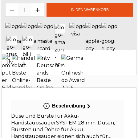
Produkt Anzahl: Gib den gewünschten W
IN DEN WARENKORB
Beschreibung
Düse und Bürste für Akku-
HandstaubsaugerSYSTEM 28 mm: Düsen,
Bürsten und Rohre für Akku-
Handstaubsauger eignen sich auch für…