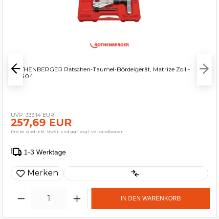
ROTHENBERGER Ratschen-Taumel-Bördelgerät, Matrize Zoll -
222404
333,14 EUR
257,69 EUR
Preise sind inkl. MwSt. und ggf. zzgl. Versandkosten
1-3 Werktage
Merken
IN DEN WARENKORB