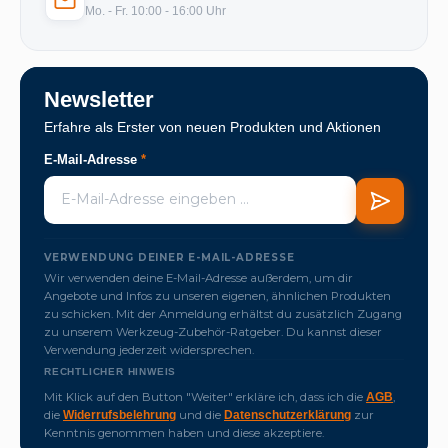
Mo. - Fr. 10:00 - 16:00 Uhr
Newsletter
Erfahre als Erster von neuen Produkten und Aktionen
E-Mail-Adresse
*
VERWENDUNG DEINER E-MAIL-ADRESSE
Wir verwenden deine E-Mail-Adresse außerdem, um dir
Angebote und Infos zu unseren eigenen, ähnlichen Produkten
zu schicken. Mit der Anmeldung erhältst du zusätzlich Zugang
zu unserem Werkzeug-Zubehör-Ratgeber. Du kannst dieser
Verwendung jederzeit widersprechen.
RECHTLICHER HINWEIS
Mit Klick auf den Button "Weiter" erkläre ich, dass ich die
,
AGB
die
und die
zur
Widerrufsbelehrung
Datenschutzerklärung
Kenntnis genommen haben und diese akzeptiere.