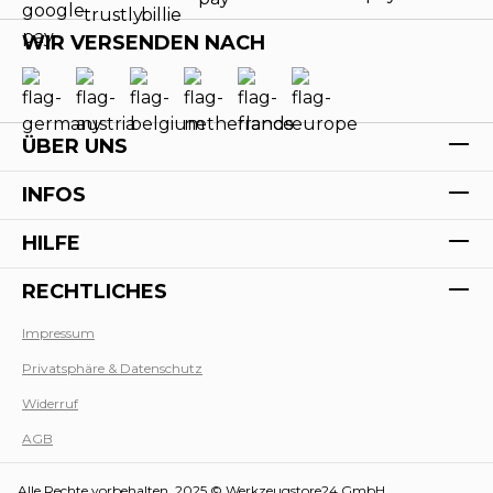
WIR VERSENDEN NACH
ÜBER UNS
INFOS
HILFE
RECHTLICHES
Impressum
Privatsphäre & Datenschutz
Werk
Widerruf
AGB
Alle Rechte vorbehalten. 2025 © Werkzeugstore24 GmbH