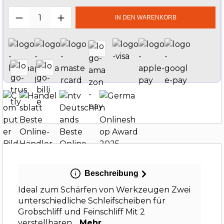
Produkt Anzahl: Gib den gewünschten W
IN DEN WARENKORB
Beschreibung
Ideal zum Schärfen von Werkzeugen Zwei
unterschiedliche Schleifscheiben für
Grobschliff und Feinschliff Mit 2
verstellbaren…
Mehr