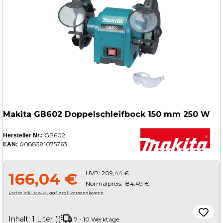
Makita GB602 Doppelschleifbock 150 mm 250 W
GB602
Hersteller Nr.:
0088381075763
EAN:
UVP:
209,44 €
166,04 €
Normalpreis: 184,49 €
Preise inkl. MwSt., ggf. zzgl. Versandkosten
Inhalt:
1 Liter (l)
7 - 10 Werktage