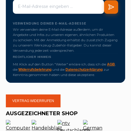
VERWENDUNG DEINER E-MAIL-ADRESSE
Wir verwenden deine E-Mail-Adresse außerdem, um dir
Angebote und Infos zu unseren eigenen, ähnlichen Produkten
zu schicken. Mit der Anmeldung erhältst du zusätzlich Zugang
zu unserem Werkzeug-Zubehör-Ratgeber. Du kannst dieser
Verwendung jederzeit widersprechen.
RECHTLICHER HINWEIS
Mit Klick auf den Button "Weiter" erkläre ich, dass ich die
,
AGB
die
und die
zur
Widerrufsbelehrung
Datenschutzerklärung
Kenntnis genommen haben und diese akzeptiere.
VERTRAG WIDERRUFEN
AUSGEZEICHNETER SHOP