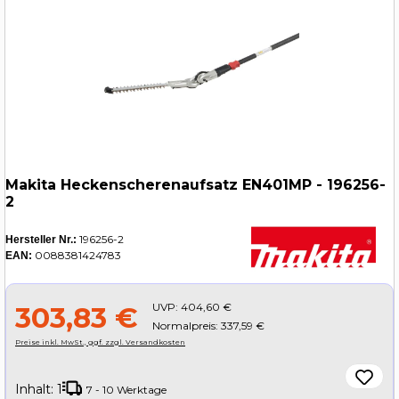
Makita Heckenscherenaufsatz EN401MP - 196256-
2
196256-2
Hersteller Nr.:
0088381424783
EAN:
UVP:
404,60 €
303,83 €
Normalpreis: 337,59 €
Preise inkl. MwSt., ggf. zzgl. Versandkosten
Inhalt:
1
7 - 10 Werktage