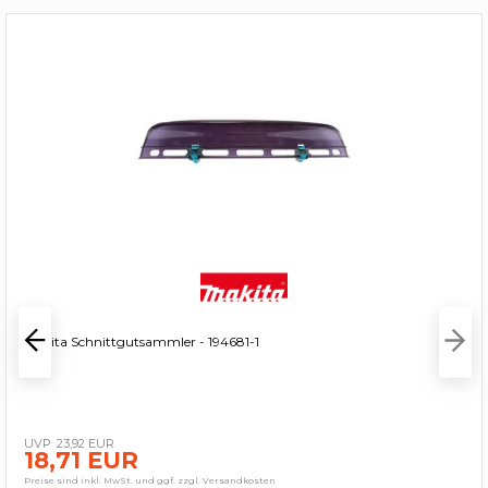
Makita Schnittgutsammler - 194681-1
23,92 EUR
18,71 EUR
Preise sind inkl. MwSt. und ggf. zzgl. Versandkosten