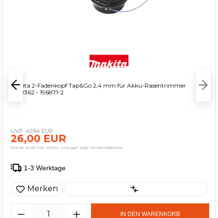
Makita 2-Fadenkopf Tap&Go 2,4 mm für Akku-Rasentrimmer
DUR362 - 196871-2
40,94 EUR
26,00 EUR
Preise sind inkl. MwSt. und ggf. zzgl. Versandkosten
1-3 Werktage
Merken
IN DEN WARENKORB