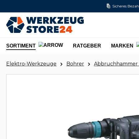
Sicheres Bezah
m Hauptinhalt springen
Zur Suche springen
Zur Hauptnavigation springen
SORTIMENT
RATGEBER
MARKEN
Elektro-Werkzeuge
Bohrer
Abbruchhammer