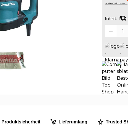
Preise inkl. MwSt.
Inhalt:
1
Produk
Produktsicherheit
Lieferumfang
Trusted S