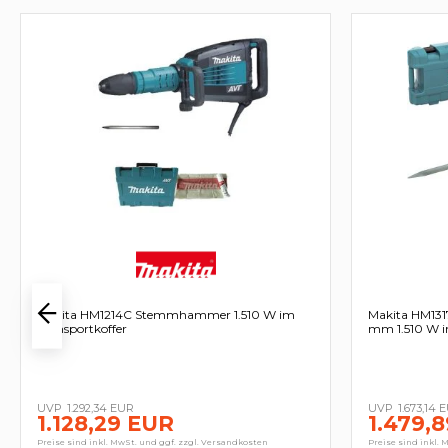
Makita HM1214C Stemmhammer 1.510 W im
Makita HM13
Transportkoffer
mm 1.510 W i
1.292,34 EUR
1.673,14 
1.128,29 EUR
1.479,
Preise sind inkl. MwSt. und ggf. zzgl. Versandkosten
Preise sind inkl. 