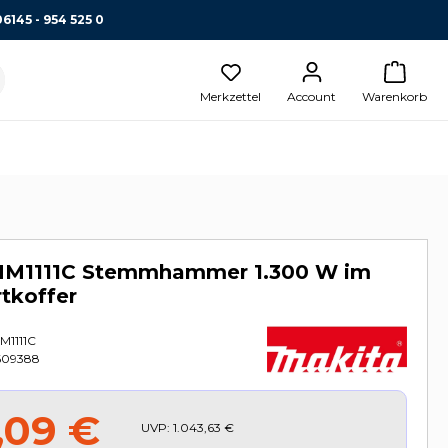
06145 - 954 525 0
Merkzettel
Account
Warenkorb
HM1111C Stemmhammer 1.300 W im
tkoffer
M1111C
609388
,09 €
UVP:
1.043,63 €