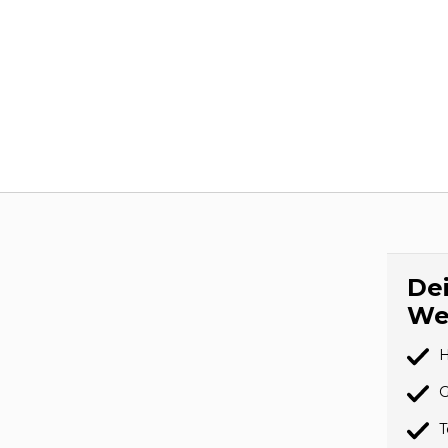
Dei
We
H
G
T