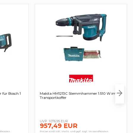
für Bosch 1
Makita HM1213C Stemmhammer 1.510 W im
Transportkoffer
1.076,95 EUR
957,49 EUR
ndkosten
Preise sind inkl. MwSt. und ggf. zzgl. Versandkosten