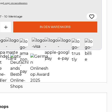
, ggf. zzgl. Versandkosten
7 - 10 Werktage
t Anzahl: Gib den gewünschten Wert e
IN DEN WARENKORB
hops