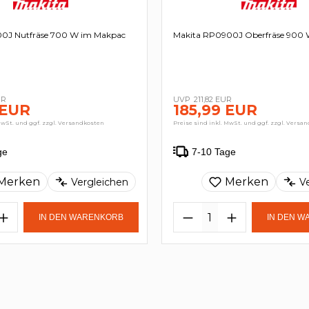
00J Nutfräse 700 W im Makpac
Makita RP0900J Oberfräse 900
UR
211,82 EUR
 EUR
185,99 EUR
MwSt. und ggf. zzgl. Versandkosten
Preise sind inkl. MwSt. und ggf. zzgl. Versa
ge
7-10 Tage
Merken
Merken
Vergleichen
V
IN DEN WARENKORB
IN DEN 