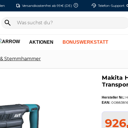
len
Versandkostenfrei ab 99€ (DE)
Telefon-Support:
AKTIONEN
BONUSWERKSTATT
 & Stemmhammer
Makita 
Transpor
H
Hersteller Nr.:
0088381
EAN:
926