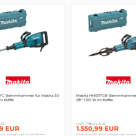
17C Stemmhammer für Makita 30
Makita HM1317CB Stemmhammer 
m Koffer
1/8" 1.510 W im Koffer
EUR
1.780,24 EUR
89 EUR
1.550,99 EUR
MwSt. und ggf. zzgl. Versandkosten
Preise sind inkl. MwSt. und ggf. zzgl. Versa