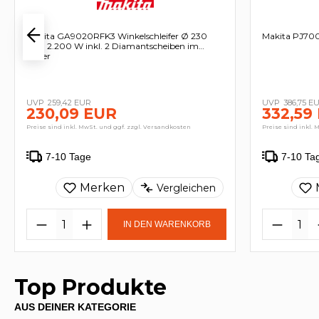
Makita GA9020RFK3 Winkelschleifer Ø 230
Makita PJ70
mm 2.200 W inkl. 2 Diamantscheiben im
Koffer
259,42 EUR
386,75 E
230,09 EUR
332,59
Preise sind inkl. MwSt. und ggf. zzgl. Versandkosten
Preise sind inkl. 
7-10 Tage
7-10 Ta
Merken
Vergleichen
IN DEN WARENKORB
Top Produkte
AUS DEINER KATEGORIE