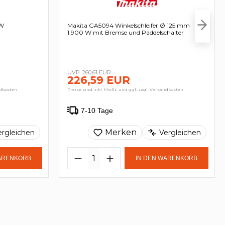
 W
Makita GA5094 Winkelschleifer Ø 125 mm
1.900 W mit Bremse und Paddelschalter
260,61 EUR
226,59 EUR
ndkosten
Preise sind inkl. MwSt. und ggf. zzgl. Versandkosten
7-10 Tage
Merken
ergleichen
Vergleichen
WARENKORB
IN DEN WARENKORB