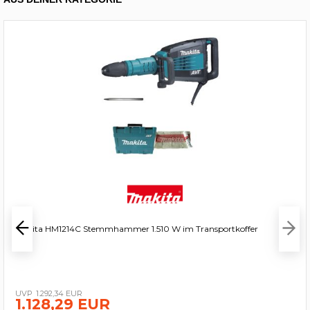
Makita HM1214C Stemmhammer 1.510 W im Transportkoffer
1.292,34 EUR
1.128,29 EUR