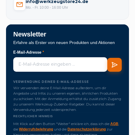
info@werkzeugstore24.de
Mo. - Fr. 10:00 - 16:00 Uhr
Newsletter
Erfahre als Erster von neuen Produkten und Aktionen
E-Mail-Adresse
*
VERWENDUNG DEINER E-MAIL-ADRESSE
Wir verwenden deine E-Mail-Adresse außerdem, um dir
Angebote und Infos zu unseren eigenen, ähnlichen Produkten
zu schicken. Mit der Anmeldung erhältst du zusätzlich Zugang
zu unserem Werkzeug-Zubehör-Ratgeber. Du kannst dieser
Verwendung jederzeit widersprechen.
RECHTLICHER HINWEIS
Mit Klick auf den Button "Weiter" erkläre ich, dass ich die
,
AGB
die
und die
zur
Widerrufsbelehrung
Datenschutzerklärung
Kenntnis genommen haben und diese akzeptiere.