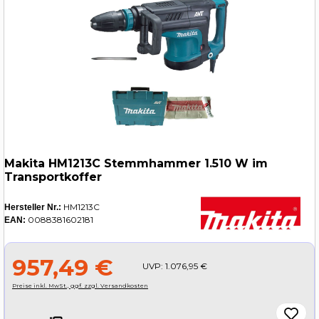
Makita HM1213C Stemmhammer 1.510 W im
Transportkoffer
HM1213C
Hersteller Nr.:
0088381602181
EAN:
957,49 €
UVP:
1.076,95 €
Preise inkl. MwSt., ggf. zzgl. Versandkosten