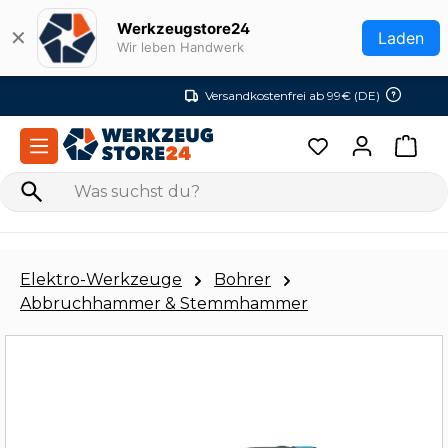
Zum Hauptinhalt springen
Werkzeugstore24
✕
Laden
Wir leben Handwerk
Versandkostenfrei ab 99€ (DE)
Elektro-Werkzeuge
Bohrer
Abbruchhammer & Stemmhammer