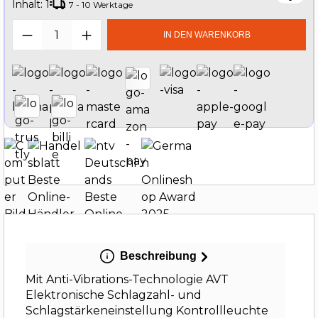
Inhalt:
1
7 - 10 Werktage
Produkt Anzahl: Gib den gewünschten W
IN DEN WARENKORB
Beschreibung
Mit Anti-Vibrations-Technologie AVT
Elektronische Schlagzahl- und
Schlagstärkeneinstellung Kontrollleuchte