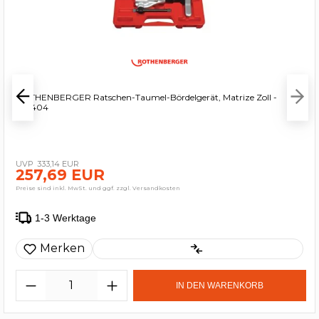
ROTHENBERGER Ratschen-Taumel-Bördelgerät, Matrize Zoll -
222404
333,14 EUR
257,69 EUR
Preise sind inkl. MwSt. und ggf. zzgl. Versandkosten
1-3 Werktage
Merken
IN DEN WARENKORB