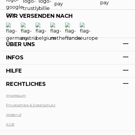
WIR VERSENDEN NACH
ÜBER UNS
INFOS
HILFE
RECHTLICHES
Impressum
Privatsphäre & Datenschutz
Werk
Widerruf
AGB