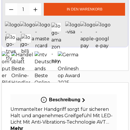
Produkt Anzahl: Gib den gewünschten W
IN DEN WARENKORB
Beschreibung
Ummantelter Handgriff sorgt für sicheren
Halt und angenehmes Greifgefühl Mit LED-
Licht Mit Anti-Vibrations-Technologie AVT…
Mehr