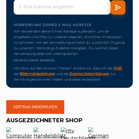
VERWENDUNG DEINER E-MAIL-ADRESSE
Wir verwenden deine E-Mail-Adresse außerdem, um dir
Angebote und Infos zu unseren eigenen, ähnlichen Produkten
zu schicken. Mit der Anmeldung erhältst du zusätzlich Zugang
zu unserem Werkzeug-Zubehör-Ratgeber. Du kannst dieser
Verwendung jederzeit widersprechen.
RECHTLICHER HINWEIS
Mit Klick auf den Button "Weiter" erkläre ich, dass ich die
,
AGB
die
und die
zur
Widerrufsbelehrung
Datenschutzerklärung
Kenntnis genommen haben und diese akzeptiere.
VERTRAG WIDERRUFEN
AUSGEZEICHNETER SHOP