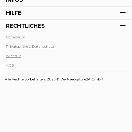
HILFE
RECHTLICHES
Impressum
Privatsphäre & Datenschutz
Werk
Widerruf
AGB
Alle Rechte vorbehalten. 2025 © Werkzeugstore24 GmbH