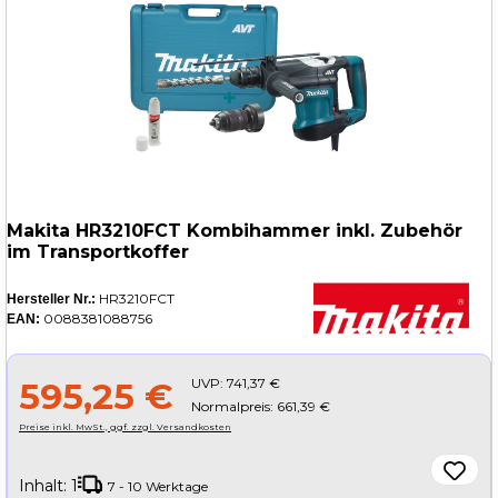
Makita HR3210FCT Kombihammer inkl. Zubehör
im Transportkoffer
HR3210FCT
Hersteller Nr.:
0088381088756
EAN:
UVP:
741,37 €
595,25 €
Normalpreis: 661,39 €
Preise inkl. MwSt., ggf. zzgl. Versandkosten
Inhalt:
1
7 - 10 Werktage