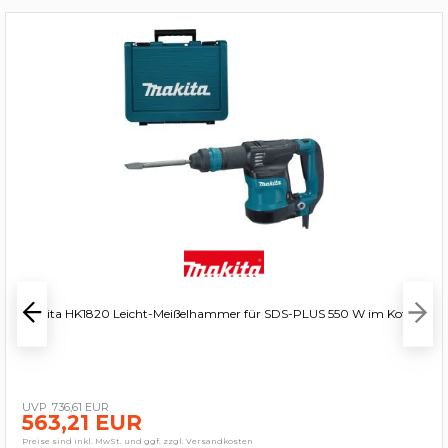
Makita HK1820 Leicht-Meißelhammer für SDS-PLUS 550 W im Koffer
736,61 EUR
563,21 EUR
Preise sind inkl. MwSt. und ggf. zzgl. Versandkosten