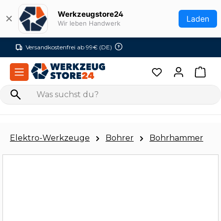
Zum Hauptinhalt springen
Werkzeugstore24
✕
Laden
Wir leben Handwerk
Versandkostenfrei ab 99€ (DE)
Elektro-Werkzeuge
Bohrer
Bohrhammer