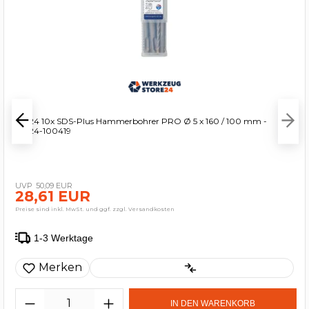
WS24 10x SDS-Plus Hammerbohrer PRO Ø 5 x 160 / 100 mm -
WS24-100419
50,09 EUR
28,61 EUR
Preise sind inkl. MwSt. und ggf. zzgl. Versandkosten
1-3 Werktage
Merken
IN DEN WARENKORB