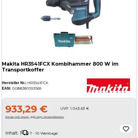
Makita HR3541FCX Kombihammer 800 W im
Transportkoffer
HR3541FCX
Hersteller Nr.:
0088381093569
EAN:
933,29 €
UVP:
1.043,63 €
Preise inkl. MwSt., ggf. zzgl. Versandkosten
Inhalt:
1
7 - 10 Werktage