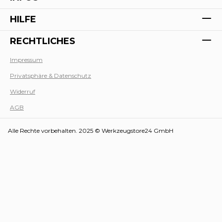
HILFE
RECHTLICHES
Impressum
Privatsphäre & Datenschutz
Werk
Widerruf
AGB
Alle Rechte vorbehalten. 2025 © Werkzeugstore24 GmbH