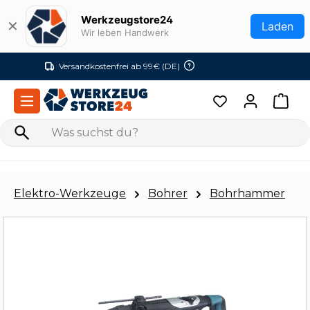
Zum Hauptinhalt springen
Werkzeugstore24
✕
Laden
Wir leben Handwerk
Versandkostenfrei ab 99€ (DE)
Elektro-Werkzeuge
Bohrer
Bohrhammer