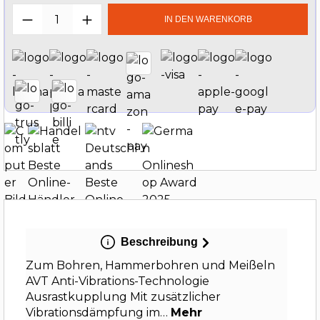
Produkt Anzahl: Gib den gewünschten W
IN DEN WARENKORB
Beschreibung
Zum Bohren, Hammerbohren und Meißeln
AVT Anti-Vibrations-Technologie
Ausrastkupplung Mit zusätzlicher
Vibrationsdämpfung im…
Mehr