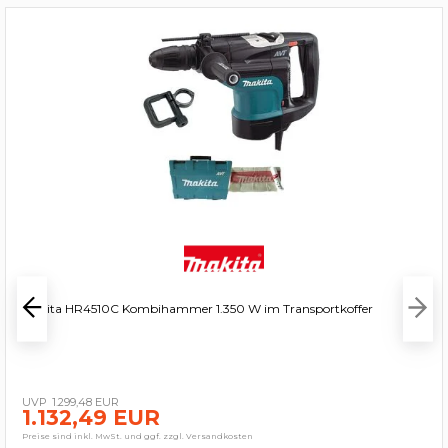
Makita HR4510C Kombihammer 1.350 W im Transportkoffer
1.299,48 EUR
1.132,49 EUR
Preise sind inkl. MwSt. und ggf. zzgl. Versandkosten