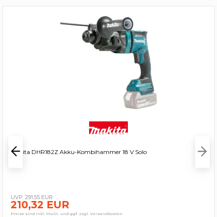
Makita DHR182Z Akku-Kombihammer 18 V Solo
291,55 EUR
210,32 EUR
Preise sind inkl. MwSt. und ggf. zzgl. Versandkosten