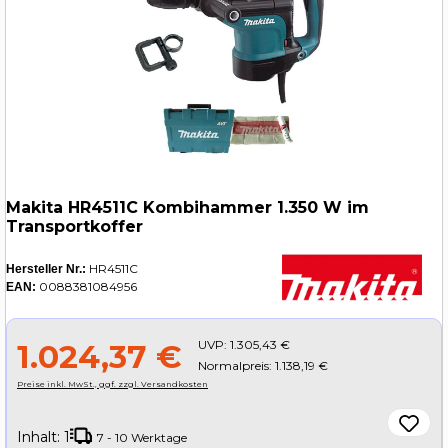
Makita HR4511C Kombihammer 1.350 W im
Transportkoffer
HR4511C
Hersteller Nr.:
0088381084956
EAN:
UVP:
1.305,43 €
1.024,37 €
Normalpreis: 1.138,19 €
Preise inkl. MwSt., ggf. zzgl. Versandkosten
Inhalt:
1
7 - 10 Werktage