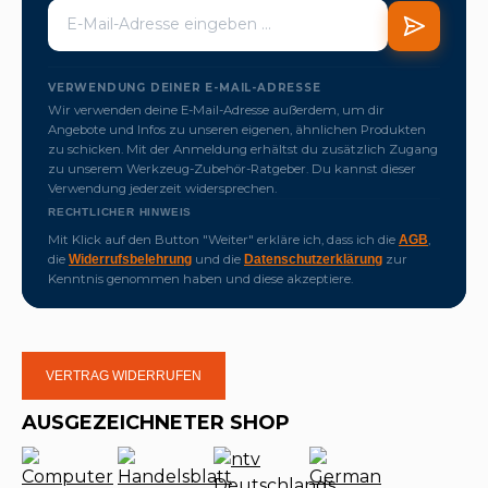
VERWENDUNG DEINER E-MAIL-ADRESSE
Wir verwenden deine E-Mail-Adresse außerdem, um dir
Angebote und Infos zu unseren eigenen, ähnlichen Produkten
zu schicken. Mit der Anmeldung erhältst du zusätzlich Zugang
zu unserem Werkzeug-Zubehör-Ratgeber. Du kannst dieser
Verwendung jederzeit widersprechen.
RECHTLICHER HINWEIS
Mit Klick auf den Button "Weiter" erkläre ich, dass ich die
,
AGB
die
und die
zur
Widerrufsbelehrung
Datenschutzerklärung
Kenntnis genommen haben und diese akzeptiere.
VERTRAG WIDERRUFEN
AUSGEZEICHNETER SHOP