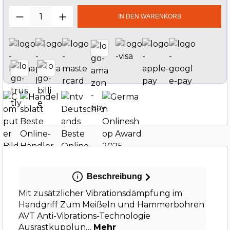
Produkt Anzahl: Gib den gewünschten W
IN DEN WARENKORB
Beschreibung
Mit zusätzlicher Vibrationsdämpfung im
Handgriff Zum Meißeln und Hammerbohren
AVT Anti-Vibrations-Technologie
Ausrastkupplun…
Mehr