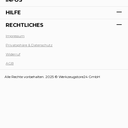
HILFE
RECHTLICHES
Impressum
Privatsphäre & Datenschutz
Werk
Widerruf
AGB
Alle Rechte vorbehalten. 2025 © Werkzeugstore24 GmbH