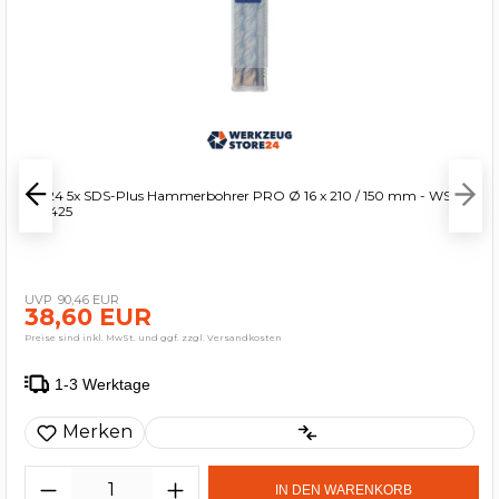
WS24 5x SDS-Plus Hammerbohrer PRO Ø 16 x 210 / 150 mm - WS24-
100425
90,46 EUR
38,60 EUR
Preise sind inkl. MwSt. und ggf. zzgl. Versandkosten
1-3 Werktage
Merken
IN DEN WARENKORB