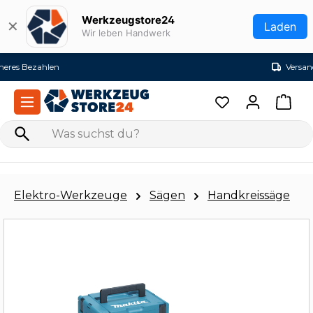
Zum Hauptinhalt springen
Werkzeugstore24
✕
Laden
Wir leben Handwerk
Versandkostenfrei ab 99€ (DE)
Elektro-Werkzeuge
Sägen
Handkreissäge