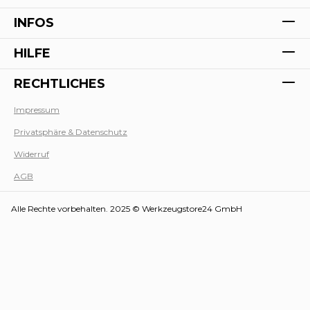
INFOS
HILFE
RECHTLICHES
Impressum
Privatsphäre & Datenschutz
Werk
Widerruf
AGB
Alle Rechte vorbehalten. 2025 © Werkzeugstore24 GmbH