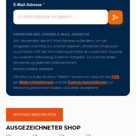
E-Mail-Adresse
*
VERWENDUNG DEINER E-MAIL-ADRESSE
Wir verwenden deine E-Mail-Adresse außerdem, um dir
Angebote und Infos zu unseren eigenen, ähnlichen Produkten
zu schicken. Mit der Anmeldung erhältst du zusätzlich Zugang
zu unserem Werkzeug-Zubehör-Ratgeber. Du kannst dieser
Verwendung jederzeit widersprechen.
RECHTLICHER HINWEIS
Mit Klick auf den Button "Weiter" erkläre ich, dass ich die
,
AGB
die
und die
zur
Widerrufsbelehrung
Datenschutzerklärung
Kenntnis genommen haben und diese akzeptiere.
VERTRAG WIDERRUFEN
AUSGEZEICHNETER SHOP