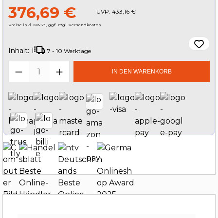
376,69 €
UVP:
433,16 €
Preise inkl. MwSt., ggf. zzgl. Versandkosten
Inhalt:
1
7 - 10 Werktage
Produkt Anzahl: Gib den gewünschten W
IN DEN WARENKORB