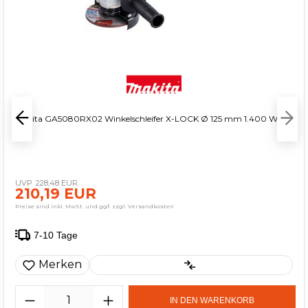
Makita GA5080RX02 Winkelschleifer X-LOCK Ø 125 mm 1.400 W
228,48 EUR
210,19 EUR
Preise sind inkl. MwSt. und ggf. zzgl. Versandkosten
7-10 Tage
Merken
IN DEN WARENKORB