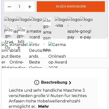
Produkt Anzahl: Gib den gewünschten W
IN DEN WARENKORB
Beschreibung
Leichte und sehr handliche Maschine 3
verschieden große V-Nuten für leichtes
Anfasen Hohe Hobelwellendrehzahl
ermöglicht ei…
Mehr