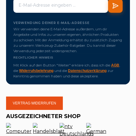
VERWENDUNG DEINER E-MAIL-ADRESSE
Wir verwenden deine E-Mail-Adresse außerdem, um dir
Angebote und Infos zu unseren eigenen, ähnlichen Produkten
zu schicken. Mit der Anmeldung erhältst du zusätzlich Zugang
zu unserem Werkzeug-Zubehör-Ratgeber. Du kannst dieser
Verwendung jederzeit widersprechen.
RECHTLICHER HINWEIS
Mit Klick auf den Button "Weiter" erkläre ich, dass ich die
,
AGB
die
und die
zur
Widerrufsbelehrung
Datenschutzerklärung
Kenntnis genommen haben und diese akzeptiere.
VERTRAG WIDERRUFEN
AUSGEZEICHNETER SHOP