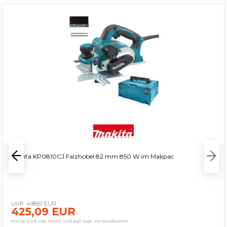
Makita KP0810CJ Falzhobel 82 mm 850 W im Makpac
498,61 EUR
425,09 EUR
Preise sind inkl. MwSt. und ggf. zzgl. Versandkosten