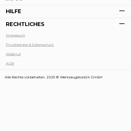
HILFE
RECHTLICHES
Impressum
Privatsphäre & Datenschutz
Werk
Widerruf
AGB
Alle Rechte vorbehalten. 2025 © Werkzeugstore24 GmbH