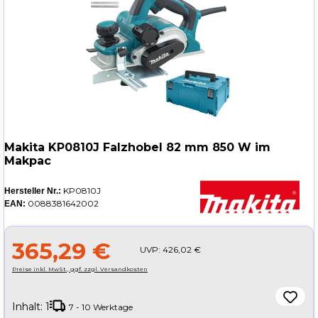
Makita KP0810J Falzhobel 82 mm 850 W im
Makpac
KP0810J
Hersteller Nr.:
0088381642002
EAN:
365,29 €
UVP:
426,02 €
Preise inkl. MwSt., ggf. zzgl. Versandkosten
Inhalt:
1
7 - 10 Werktage