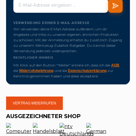
VERWENDUNG DEINER E-MAIL-ADRESSE
Wir verwenden deine E-Mail-Adresse außerdem, um dir
Angebote und Infos zu unseren eigenen, ähnlichen Produkten
zu schicken. Mit der Anmeldung erhältst du zusätzlich Zugang
zu unserem Werkzeug-Zubehör-Ratgeber. Du kannst dieser
Verwendung jederzeit widersprechen.
RECHTLICHER HINWEIS
Mit Klick auf den Button "Weiter" erkläre ich, dass ich die
,
AGB
die
und die
zur
Widerrufsbelehrung
Datenschutzerklärung
Kenntnis genommen haben und diese akzeptiere.
VERTRAG WIDERRUFEN
AUSGEZEICHNETER SHOP