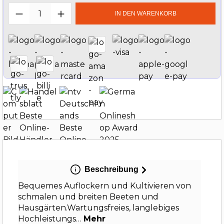
Produkt Anzahl: Gib den gewünschten W
IN DEN WARENKORB
Beschreibung
Bequemes Auflockern und Kultivieren von
schmalen und breiten Beeten und
Hausgärten.Wartungsfreies, langlebiges
Hochleistungs…
Mehr