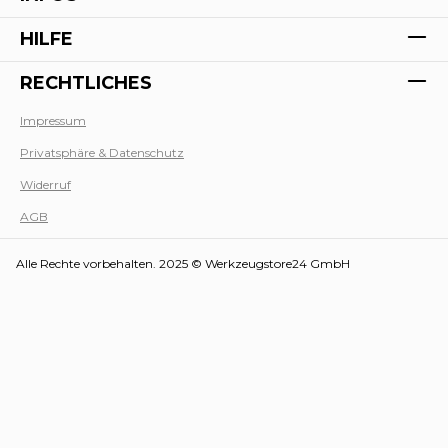
HILFE
RECHTLICHES
Impressum
Privatsphäre & Datenschutz
Werk
Widerruf
AGB
Alle Rechte vorbehalten. 2025 © Werkzeugstore24 GmbH