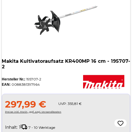
Makita Kultivatoraufsatz KR400MP 16 cm - 195707-
2
195707-2
Hersteller Nr.:
0088381397964
EAN:
297,99 €
UVP:
355,81 €
Preise inkl. MwSt., ggf. zzgl. Versandkosten
Inhalt:
1
7 - 10 Werktage