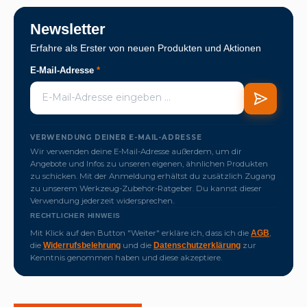
Newsletter
Erfahre als Erster von neuen Produkten und Aktionen
E-Mail-Adresse
*
VERWENDUNG DEINER E-MAIL-ADRESSE
Wir verwenden deine E-Mail-Adresse außerdem, um dir
Angebote und Infos zu unseren eigenen, ähnlichen Produkten
zu schicken. Mit der Anmeldung erhältst du zusätzlich Zugang
zu unserem Werkzeug-Zubehör-Ratgeber. Du kannst dieser
Verwendung jederzeit widersprechen.
RECHTLICHER HINWEIS
Mit Klick auf den Button "Weiter" erkläre ich, dass ich die
,
AGB
die
und die
zur
Widerrufsbelehrung
Datenschutzerklärung
Kenntnis genommen haben und diese akzeptiere.