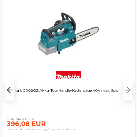
Makita UC002GZ Akku-Top-Handle-Kettensäge 40V max. Solo
514,00 EUR
396,08 EUR
Preise sind inkl. MwSt. und ggf. zzgl. Versandkosten