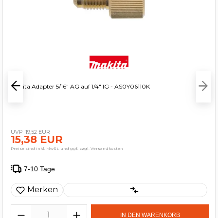
Makita Adapter 5/16" AG auf 1/4" IG - AS0Y06110K
19,52 EUR
15,38 EUR
Preise sind inkl. MwSt. und ggf. zzgl. Versandkosten
7-10 Tage
Merken
IN DEN WARENKORB