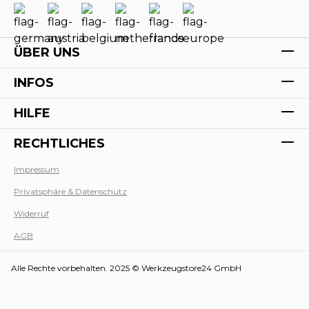
ÜBER UNS
INFOS
HILFE
RECHTLICHES
Impressum
Privatsphäre & Datenschutz
Werk
Widerruf
AGB
Alle Rechte vorbehalten. 2025 © Werkzeugstore24 GmbH