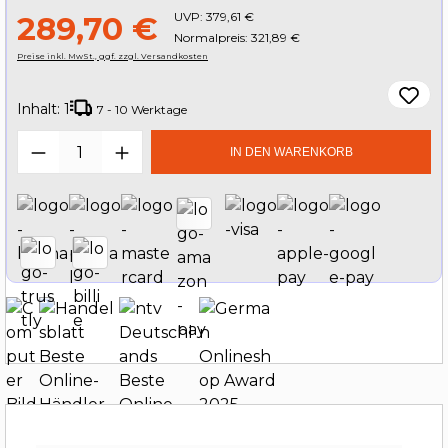
UVP:
379,61 €
289,70 €
Normalpreis: 321,89 €
Preise inkl. MwSt., ggf. zzgl. Versandkosten
Inhalt:
1
7 - 10 Werktage
Produkt Anzahl: Gib den gewünschten W
IN DEN WARENKORB