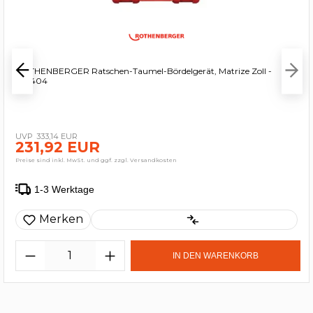
ROTHENBERGER Ratschen-Taumel-Bördelgerät, Matrize Zoll -
222404
333,14 EUR
231,92 EUR
Preise sind inkl. MwSt. und ggf. zzgl. Versandkosten
1-3 Werktage
Merken
IN DEN WARENKORB