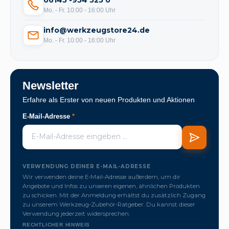
06145 -954 525 0
Mo. - Fr. 10:00 - 16:00 Uhr
info@werkzeugstore24.de
Mo. - Fr. 10:00 - 16:00 Uhr
Newsletter
Erfahre als Erster von neuen Produkten und Aktionen
E-Mail-Adresse
*
VERWENDUNG DEINER E-MAIL-ADRESSE
Wir verwenden deine E-Mail-Adresse außerdem, um dir
Angebote und Infos zu unseren eigenen, ähnlichen Produkten
zu schicken. Mit der Anmeldung erhältst du zusätzlich Zugang
zu unserem Werkzeug-Zubehör-Ratgeber. Du kannst dieser
Verwendung jederzeit widersprechen.
RECHTLICHER HINWEIS