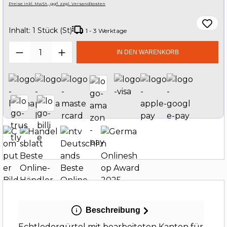
Preise inkl. MwSt., ggf. zzgl. Versandkosten
Inhalt:
1 Stück (St)
1 - 3 Werktage
Produkt Anzahl: Gib den gewünschten W
IN DEN WARENKORB
Beschreibung
Echtledergürtel mit bearbeiteten Kanten für