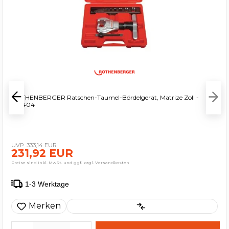
ROTHENBERGER Ratschen-Taumel-Bördelgerät, Matrize Zoll -
222404
333,14 EUR
231,92 EUR
Preise sind inkl. MwSt. und ggf. zzgl. Versandkosten
1-3 Werktage
Merken