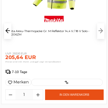
Makita Akku-Thermojacke Gr. M Reflektor 14,4 V / 18 V Solo -
DCJ206ZM
293,93 EUR
205,64 EUR
Preise sind inkl. MwSt. und ggf. zzgl. Versandkosten
7-10 Tage
Merken
IN DEN WARENKORB