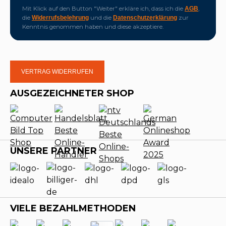
Mit Klick auf den Button "Weiter" erkläre ich, dass ich die
,
AGB
die
und die
zur
Widerrufsbelehrung
Datenschutzerklärung
Kenntnis genommen haben und diese akzeptiere.
VERTRAG WIDERRUFEN
AUSGEZEICHNETER SHOP
UNSERE PARTNER
VIELE BEZAHLMETHODEN