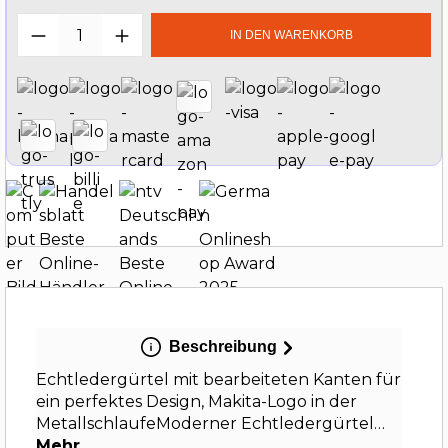
Produkt Anzahl: Gib den gewünschten W
IN DEN WARENKORB
Beschreibung
Echtledergürtel mit bearbeiteten Kanten für
ein perfektes Design, Makita-Logo in der
MetallschlaufeModerner Echtledergürtel…
Mehr