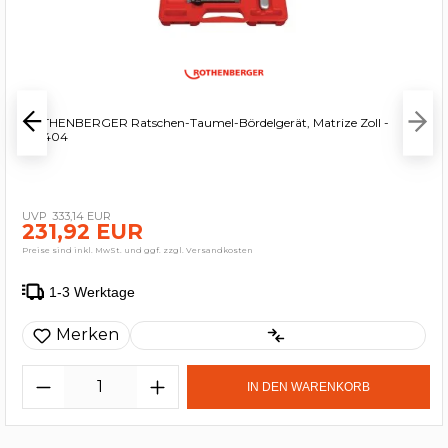
ROTHENBERGER Ratschen-Taumel-Bördelgerät, Matrize Zoll -
222404
333,14 EUR
231,92 EUR
Preise sind inkl. MwSt. und ggf. zzgl. Versandkosten
1-3 Werktage
Merken
IN DEN WARENKORB