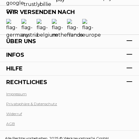
WIR VERSENDEN NACH
ÜBER UNS
INFOS
HILFE
RECHTLICHES
Impressum
Privatsphäre & Datenschutz
Werk
Widerruf
AGB
Alle Rechte vorbehalten. 2025 © Werkzeugstore24 GmbH