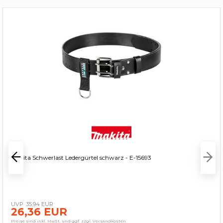
Makita Schwerlast Ledergürtel schwarz - E-15693
35,94 EUR
26,36 EUR
Preise sind inkl. MwSt. und ggf. zzgl. Versandkosten