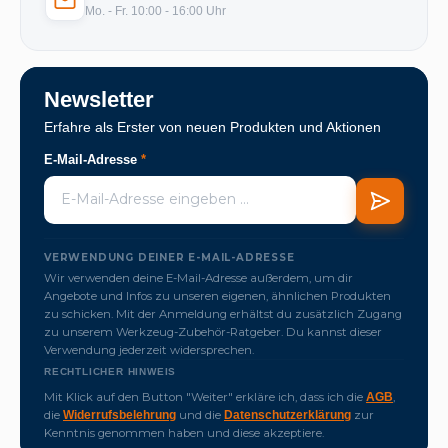
Mo. - Fr. 10:00 - 16:00 Uhr
Newsletter
Erfahre als Erster von neuen Produkten und Aktionen
E-Mail-Adresse
*
VERWENDUNG DEINER E-MAIL-ADRESSE
Wir verwenden deine E-Mail-Adresse außerdem, um dir
Angebote und Infos zu unseren eigenen, ähnlichen Produkten
zu schicken. Mit der Anmeldung erhältst du zusätzlich Zugang
zu unserem Werkzeug-Zubehör-Ratgeber. Du kannst dieser
Verwendung jederzeit widersprechen.
RECHTLICHER HINWEIS
Mit Klick auf den Button "Weiter" erkläre ich, dass ich die
,
AGB
die
und die
zur
Widerrufsbelehrung
Datenschutzerklärung
Kenntnis genommen haben und diese akzeptiere.