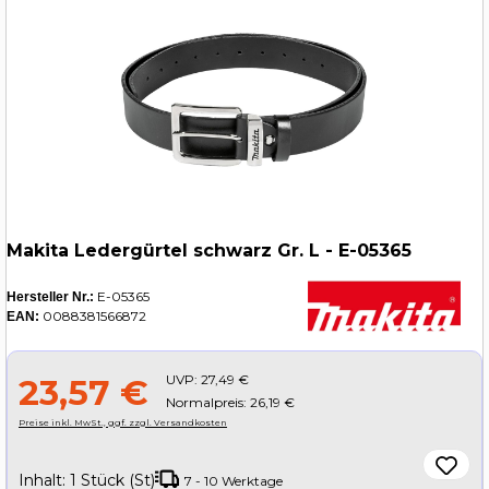
Makita Ledergürtel schwarz Gr. L - E-05365
E-05365
Hersteller Nr.:
0088381566872
EAN:
UVP:
27,49 €
23,57 €
Normalpreis: 26,19 €
Preise inkl. MwSt., ggf. zzgl. Versandkosten
Inhalt:
1 Stück (St)
7 - 10 Werktage