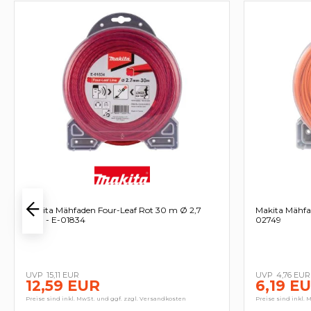
Makita Mähfaden Four-Leaf Rot 30 m Ø 2,7
Makita Mähfa
mm - E-01834
02749
15,11 EUR
4,76 EUR
12,59 EUR
6,19 E
Preise sind inkl. MwSt. und ggf. zzgl. Versandkosten
Preise sind inkl. 