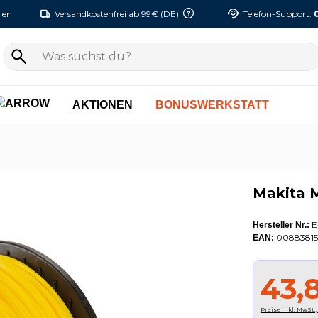
len
Versandkostenfrei ab 99€ (DE)
Telefon-Support:
AKTIONEN
BONUSWERKSTATT
Makita 
E
Hersteller Nr.:
00883815
EAN:
43,
Preise inkl. MwSt.