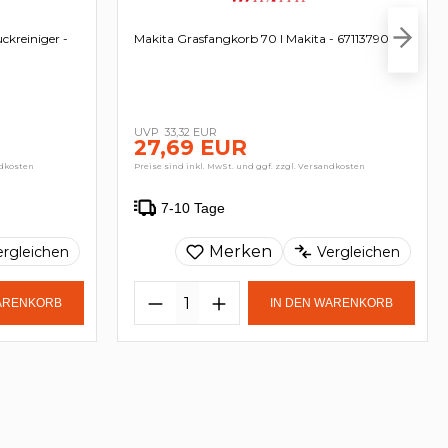
ckreiniger -
Makita Grasfangkorb 70 l Makita - 671137909
33,32 EUR
27,69 EUR
ndkosten
Preise sind inkl. MwSt. und ggf. zzgl. Versandkosten
7-10 Tage
Merken
ergleichen
Vergleichen
WARENKORB
IN DEN WARENKORB