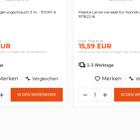
ngerungschlauch 3 m - 1910R1-6
Makita Lanze variabel für Hochdru
197822-8
R
17,26 EUR
EUR
15,59 EUR
MwSt. und ggf. zzgl. Versandkosten
Preise sind inkl. MwSt. und ggf. zzgl. Versa
ge
1-3 Werktage
Merken
Merken
Vergleichen
V
IN DEN WARENKORB
IN DEN 