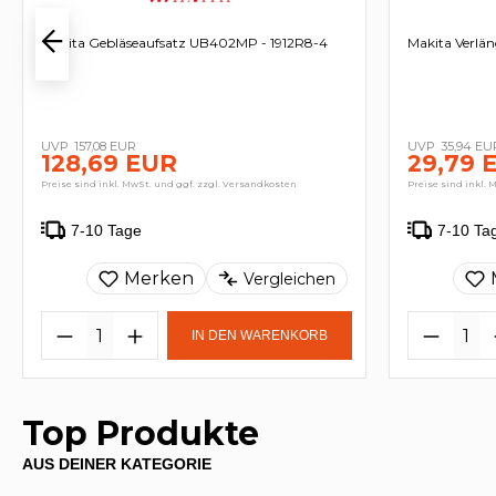
Makita Gebläseaufsatz UB402MP - 1912R8-4
Makita Verlä
157,08 EUR
35,94 EU
128,69 EUR
29,79 
Preise sind inkl. MwSt. und ggf. zzgl. Versandkosten
Preise sind inkl. 
7-10 Tage
7-10 Ta
Merken
Vergleichen
IN DEN WARENKORB
Top Produkte
AUS DEINER KATEGORIE