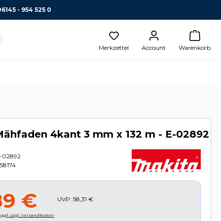
06145 - 954 525 0
Merkzettel
Account
Warenkorb
Mähfaden 4kant 3 mm x 132 m - E-02892
-02892
58174
89 €
UVP:
58,31 €
, ggf. zzgl. Versandkosten