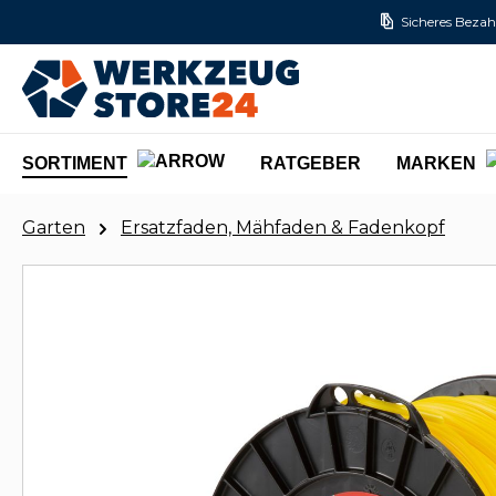
Sicheres Bezah
m Hauptinhalt springen
Zur Suche springen
Zur Hauptnavigation springen
SORTIMENT
RATGEBER
MARKEN
Garten
Ersatzfaden, Mähfaden & Fadenkopf