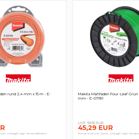
den rund 2,4 mm x 15 m - E-
Makita Mähfaden Four-Leaf Grün
mm - E-01781
59,50 EUR
UR
45,29 EUR
MwSt. und ggf. zzgl. Versandkosten
Preise sind inkl. MwSt. und ggf. zzgl. Versa