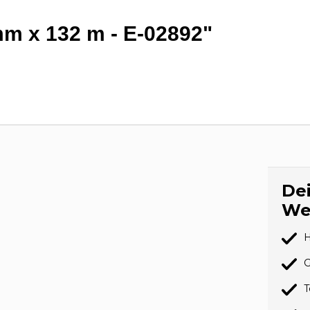
mm x 132 m - E-02892"
Dei
We
H
G
T