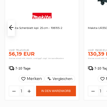
Makita Scherblatt kpl. 25 cm - 198195-2
Makita UR35
70,45 EUR
150,00 E
56,19 EUR
130,39
Preise sind inkl. MwSt. und ggf. zzgl. Versandkosten
Preise sind inkl. 
7-10 Tage
7-10 Ta
Merken
Vergleichen
IN DEN WARENKORB