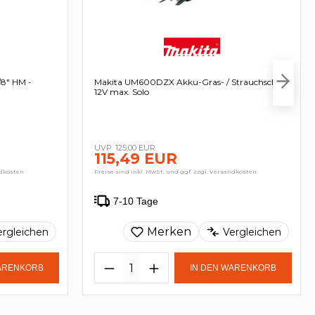
/8" HM -
Makita UM600DZX Akku-Gras- / Strauchschere
12V max. Solo
125,00 EUR
115,49 EUR
ndkosten
Preise sind inkl. MwSt. und ggf. zzgl. Versandkosten
7-10 Tage
Merken
ergleichen
Vergleichen
WARENKORB
IN DEN WARENKORB