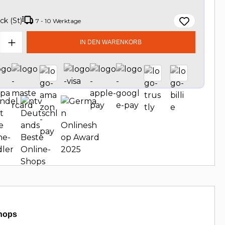
ck (St)
7 - 10 Werktage
t Anzahl: Gib den gewünschten Wert e
IN DEN WARENKORB
hops