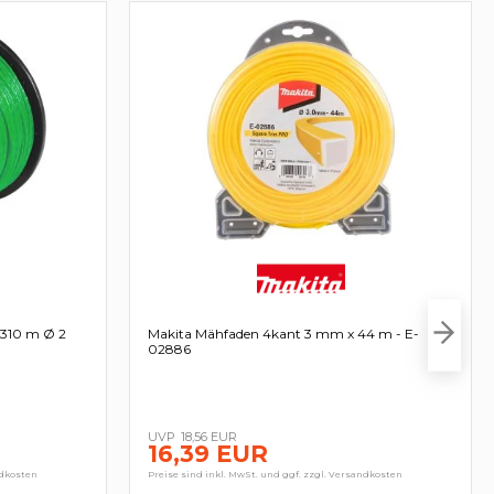
 310 m Ø 2
Makita Mähfaden 4kant 3 mm x 44 m - E-
02886
18,56 EUR
16,39 EUR
ndkosten
Preise sind inkl. MwSt. und ggf. zzgl. Versandkosten