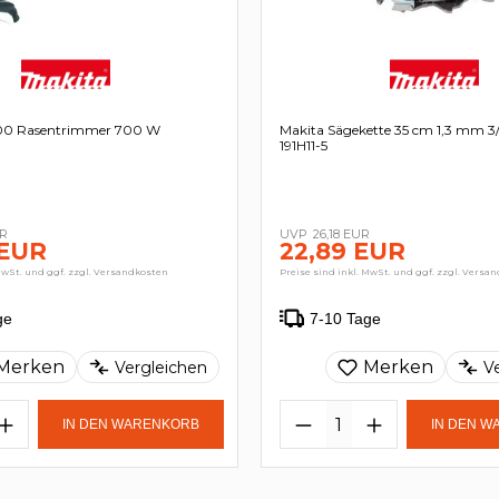
00 Rasentrimmer 700 W
Makita Sägekette 35 cm 1,3 mm 3
191H11-5
UR
26,18 EUR
 EUR
22,89 EUR
MwSt. und ggf. zzgl. Versandkosten
Preise sind inkl. MwSt. und ggf. zzgl. Versa
ge
7-10 Tage
Merken
Merken
Vergleichen
V
IN DEN WARENKORB
IN DEN 