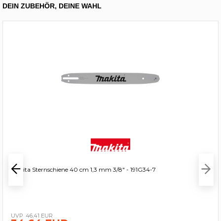
DEIN ZUBEHÖR, DEINE WAHL
Makita Sternschiene 40 cm 1,3 mm 3/8" - 191G34-7
46,41 EUR