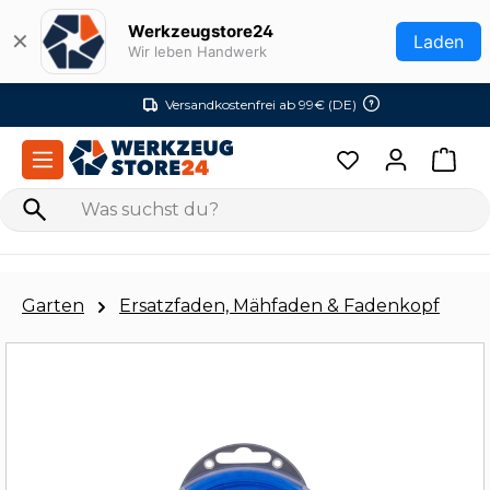
Zum Hauptinhalt springen
Werkzeugstore24
✕
Laden
Wir leben Handwerk
Versandkostenfrei ab 99€ (DE)
Garten
Ersatzfaden, Mähfaden & Fadenkopf