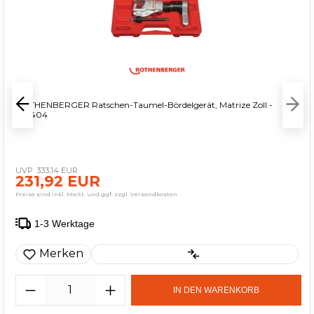
ROTHENBERGER Ratschen-Taumel-Bördelgerät, Matrize Zoll -
222404
333,14 EUR
231,92 EUR
Preise sind inkl. MwSt. und ggf. zzgl. Versandkosten
1-3 Werktage
Merken
IN DEN WARENKORB