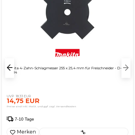
Makita 4-Zahn-Schlagmesser 255 x 25,4 mm für Freischneider - D-
66014
18,33 EUR
14,75 EUR
Preise sind inkl. MwSt. und ggf. zzgl. Versandkosten
7-10 Tage
Merken