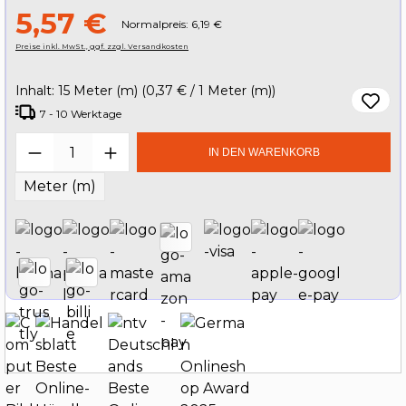
5,57 €
Normalpreis: 6,19 €
Preise inkl. MwSt., ggf. zzgl. Versandkosten
Inhalt:
15 Meter (m)
(0,37 € / 1 Meter (m))
7 - 10 Werktage
Produkt Anzahl: Gib den gewünschten W
IN DEN WARENKORB
Meter (m)