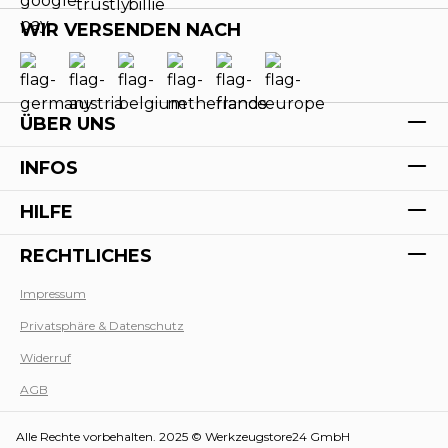
WIR VERSENDEN NACH
ÜBER UNS
INFOS
HILFE
RECHTLICHES
Impressum
Werk
Privatsphäre & Datenschutz
Widerruf
AGB
Alle Rechte vorbehalten. 2025 © Werkzeugstore24 GmbH