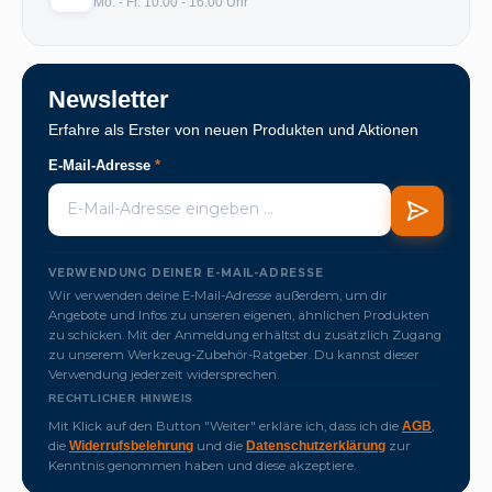
Mo. - Fr. 10:00 - 16:00 Uhr
Newsletter
Erfahre als Erster von neuen Produkten und Aktionen
E-Mail-Adresse
*
VERWENDUNG DEINER E-MAIL-ADRESSE
Wir verwenden deine E-Mail-Adresse außerdem, um dir
Angebote und Infos zu unseren eigenen, ähnlichen Produkten
zu schicken. Mit der Anmeldung erhältst du zusätzlich Zugang
zu unserem Werkzeug-Zubehör-Ratgeber. Du kannst dieser
Verwendung jederzeit widersprechen.
RECHTLICHER HINWEIS
Mit Klick auf den Button "Weiter" erkläre ich, dass ich die
,
AGB
die
und die
zur
Widerrufsbelehrung
Datenschutzerklärung
Kenntnis genommen haben und diese akzeptiere.