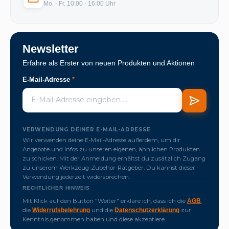
Mo. - Fr. 10:00 - 16:00 Uhr
Newsletter
Erfahre als Erster von neuen Produkten und Aktionen
E-Mail-Adresse
*
VERWENDUNG DEINER E-MAIL-ADRESSE
Wir verwenden deine E-Mail-Adresse außerdem, um dir
Angebote und Infos zu unseren eigenen, ähnlichen Produkten
zu schicken. Mit der Anmeldung erhältst du zusätzlich Zugang
zu unserem Werkzeug-Zubehör-Ratgeber. Du kannst dieser
Verwendung jederzeit widersprechen.
RECHTLICHER HINWEIS
Mit Klick auf den Button "Weiter" erkläre ich, dass ich die
,
AGB
die
und die
zur
Widerrufsbelehrung
Datenschutzerklärung
Kenntnis genommen haben und diese akzeptiere.