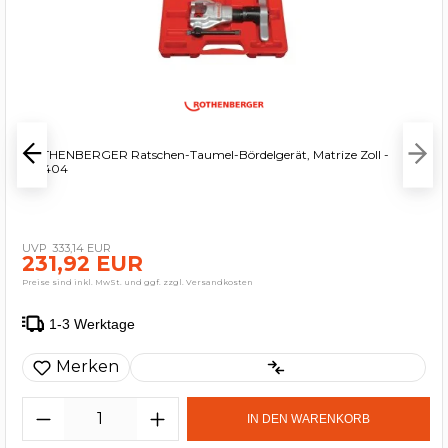
ROTHENBERGER Ratschen-Taumel-Bördelgerät, Matrize Zoll -
222404
333,14 EUR
231,92 EUR
Preise sind inkl. MwSt. und ggf. zzgl. Versandkosten
1-3 Werktage
Merken
IN DEN WARENKORB