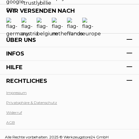
WIR VERSENDEN NACH
ÜBER UNS
INFOS
HILFE
RECHTLICHES
Impressum
Werk
Privatsphäre & Datenschutz
Widerruf
AGB
Alle Rechte vorbehalten. 2025 © Werkzeugstore24 GmbH