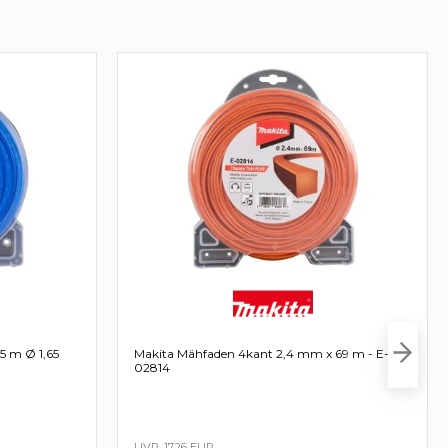
5 m Ø 1,65
Makita Mähfaden 4kant 2,4 mm x 69 m - E-
02814
17,26 EUR