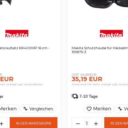
vatoraufsatz KR400MP 16 cm -
Makita Schutzhaube für Häckselm
199875-3
UR
42,48 EUR
 EUR
35,19 EUR
MwSt. und ggf. zzgl. Versandkosten
Preise sind inkl. MwSt. und ggf. zzgl. Versa
ge
7-10 Tage
Merken
Merken
Vergleichen
V
IN DEN WARENKORB
IN DEN 