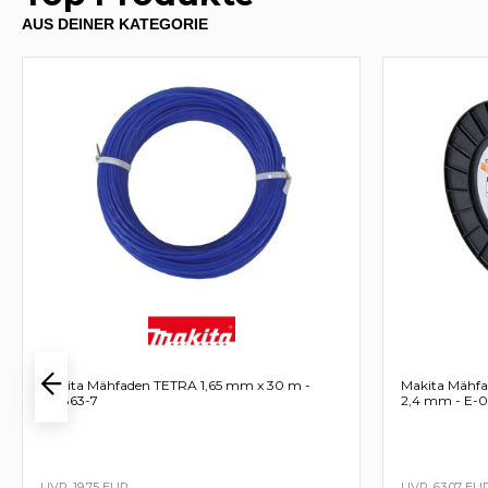
AUS DEINER KATEGORIE
Makita Mähfaden TETRA 1,65 mm x 30 m -
Makita Mähfa
198863-7
2,4 mm - E-0
19,75 EUR
63,07 EU