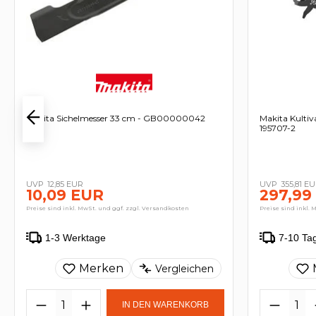
Makita Sichelmesser 33 cm - GB00000042
Makita Kulti
195707-2
12,85 EUR
355,81 E
10,09 EUR
297,99
Preise sind inkl. MwSt. und ggf. zzgl. Versandkosten
Preise sind inkl. 
1-3 Werktage
7-10 Ta
Merken
Vergleichen
IN DEN WARENKORB