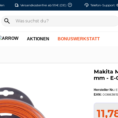
len
Versandkostenfrei ab 99€ (DE)
Telefon-Support:
AKTIONEN
BONUSWERKSTATT
Makita 
mm - E-
E
Hersteller Nr.:
00883815
EAN:
11,7