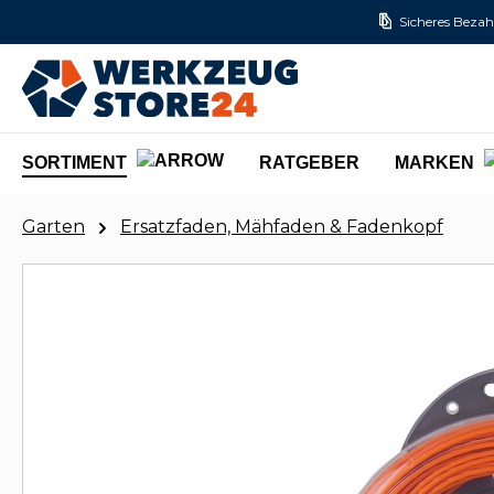
Sicheres Bezah
m Hauptinhalt springen
Zur Suche springen
Zur Hauptnavigation springen
SORTIMENT
RATGEBER
MARKEN
Garten
Ersatzfaden, Mähfaden & Fadenkopf