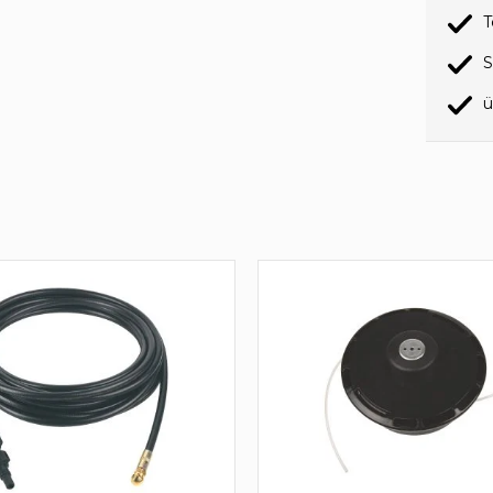
T
S
ü