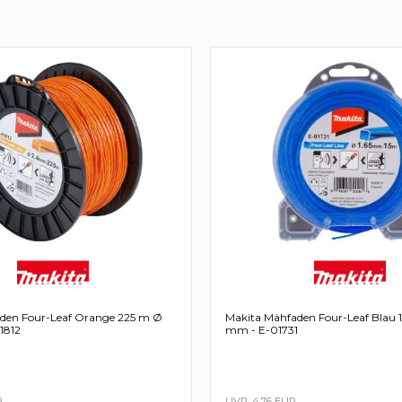
den Four-Leaf Orange 225 m Ø
Makita Mähfaden Four-Leaf Blau 1
1812
mm - E-01731
R
4,76 EUR