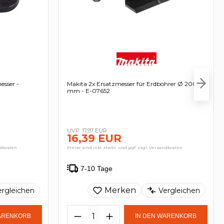
esser -
Makita 2x Ersatzmesser für Erdbohrer Ø 200
mm - E-07652
17,97 EUR
16,39 EUR
ndkosten
Preise sind inkl. MwSt. und ggf. zzgl. Versandkosten
7-10 Tage
Merken
ergleichen
Vergleichen
WARENKORB
IN DEN WARENKORB