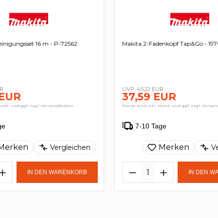
inigungsset 16 m - P-72562
Makita 2-Fadenkopf Tap&Go - 19
UR
45,22 EUR
 EUR
37,59 EUR
MwSt. und ggf. zzgl. Versandkosten
Preise sind inkl. MwSt. und ggf. zzgl. Versa
ge
7-10 Tage
Merken
Merken
Vergleichen
V
IN DEN WARENKORB
IN DEN 