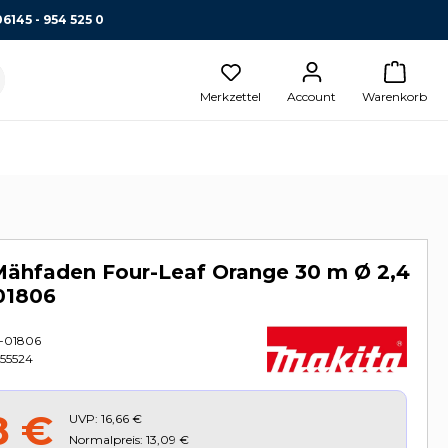
06145 - 954 525 0
Merkzettel
Account
Warenkorb
Mähfaden Four-Leaf Orange 30 m Ø 2,4
01806
-01806
55524
8 €
UVP:
16,66 €
Normalpreis: 13,09 €