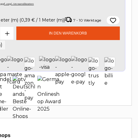
, ggf. zzgl. Versandkosten
eter (m)
(0,39 € / 1 Meter (m))
7 - 10 Werktage
t Anzahl: Gib den gewünschten Wert e
IN DEN WARENKORB
)
hops