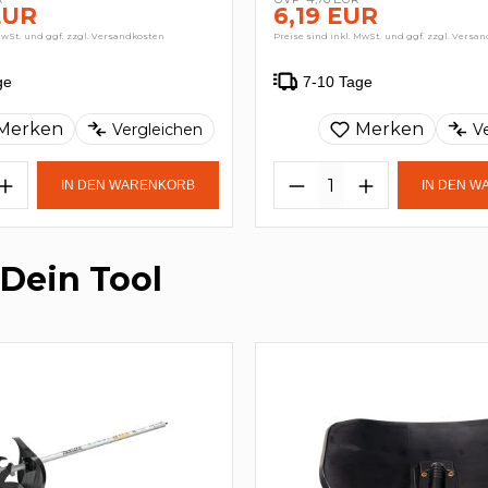
EUR
6,19 EUR
MwSt. und ggf. zzgl. Versandkosten
Preise sind inkl. MwSt. und ggf. zzgl. Versa
ge
7-10 Tage
Merken
Merken
Vergleichen
V
IN DEN WARENKORB
IN DEN 
 Dein Tool