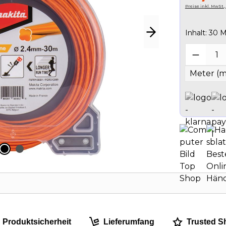
Preise inkl. MwSt.
Inhalt:
30 M
Produk
Meter (m
Produktsicherheit
Lieferumfang
Trusted S