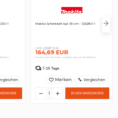
7030-1
Makita Scherblatt kpl. 59 cm - 126280-1
205,87 EUR
164,69 EUR
ndkosten
Preise sind inkl. MwSt. und ggf. zzgl. Versandkosten
7-10 Tage
Merken
ergleichen
Vergleichen
WARENKORB
IN DEN WARENKORB