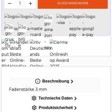
Produkt Anzahl: Gib den gewünschten W
IN DEN WARENKORB
Beschreibung
Fadenstärke 3 mm
Technische Daten
Produktsicherheit