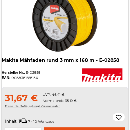
Makita Mähfaden rund 3 mm x 168 m - E-02858
E-02858
Hersteller Nr.:
0088381558136
EAN:
UVP:
46,41 €
31,67 €
Normalpreis: 35,19 €
Preise inkl. MwSt., ggf. zzgl. Versandkosten
Inhalt:
1
7 - 10 Werktage