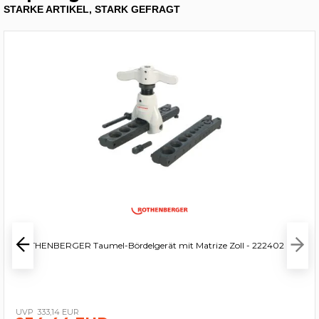
STARKE ARTIKEL, STARK GEFRAGT
ROTHENBERGER Taumel-Bördelgerät mit Matrize Zoll - 222402
333,14 EUR