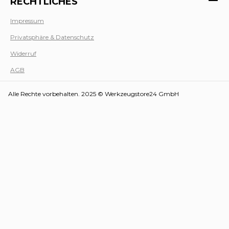
RECHTLICHES
Impressum
Privatsphäre & Datenschutz
Werk
Widerruf
AGB
Alle Rechte vorbehalten. 2025 © Werkzeugstore24 GmbH