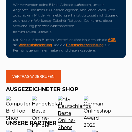
Wir verwenden deine E-Mail-Adresse außerdem, um dir
Angebote und Infos zu unseren eigenen, ähnlichen Produkten
zu schicken. Mit der Anmeldung erhältst du zusätzlich Zugang
zu unserem Werkzeug-Zubehör-Ratgeber. Du kannst dieser
Verwendung jederzeit widersprechen.
RECHTLICHER HINWEIS
Mit Klick auf den Button "Weiter" erkläre ich, dass ich die
,
AGB
die
und die
zur
Widerrufsbelehrung
Datenschutzerklärung
Kenntnis genommen haben und diese akzeptiere.
VERTRAG WIDERRUFEN
AUSGEZEICHNETER SHOP
UNSERE PARTNER