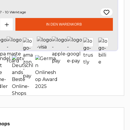
7 - 10 Werktage
t Anzahl: Gib den gewünschten Wert e
IN DEN WARENKORB
hops