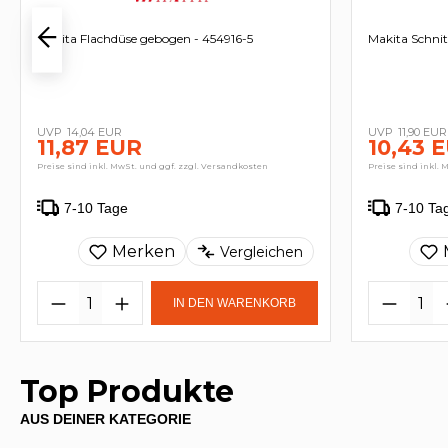
Makita Flachdüse gebogen - 454916-5
Makita Schni
14,04 EUR
11,90 EUR
11,87 EUR
10,43 
Preise sind inkl. MwSt. und ggf. zzgl. Versandkosten
Preise sind inkl. 
7-10 Tage
7-10 Ta
Merken
Vergleichen
IN DEN WARENKORB
Top Produkte
AUS DEINER KATEGORIE