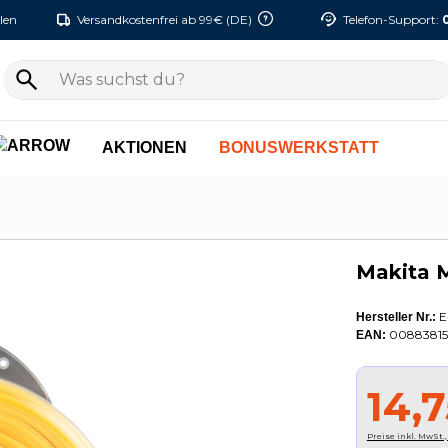
len
Versandkostenfrei ab 99€ (DE)
Telefon-Support:
AKTIONEN
BONUSWERKSTATT
Makita 
E
Hersteller Nr.:
00883815
EAN:
14,
Preise inkl. MwSt.