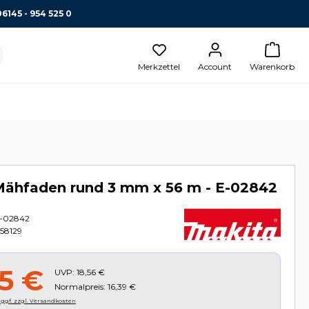
06145 - 954 525 0
Merkzettel
Account
Warenkorb
Mähfaden rund 3 mm x 56 m - E-02842
-02842
58129
75 €
UVP:
18,56 €
Normalpreis: 16,39 €
, ggf. zzgl. Versandkosten