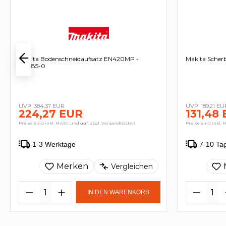
Makita Bodenschneidaufsatz EN420MP -
Makita Scherb
197985-0
384,37 EUR
189,21 EU
224,27 EUR
131,48
Preise sind inkl. MwSt. und ggf. zzgl. Versandkosten
Preise sind inkl. 
1-3 Werktage
7-10 Ta
Merken
Vergleichen
IN DEN WARENKORB