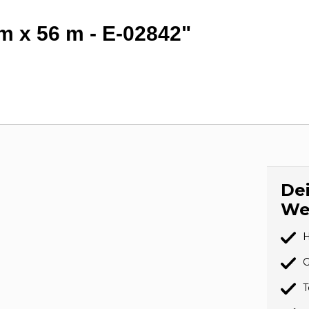
m x 56 m - E-02842"
Dei
We
H
G
T