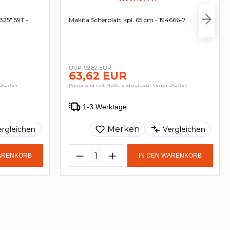
325" 59T -
Makita Scherblatt kpl. 65 cm - 194666-7
92,82 EUR
63,62 EUR
ndkosten
Preise sind inkl. MwSt. und ggf. zzgl. Versandkosten
1-3 Werktage
Merken
ergleichen
Vergleichen
WARENKORB
IN DEN WARENKORB