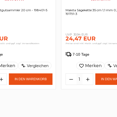
ttgutsammler 20 cm - 198401-5
Makita Sägekette 35 cm 1,1 mm 0,
191T91-3
30,94 EUR
EUR
24,47 EUR
MwSt. und ggf. zzgl. Versandkosten
Preise sind inkl. MwSt. und ggf. zzgl. Versa
ge
7-10 Tage
Merken
Merken
Vergleichen
V
IN DEN WARENKORB
IN DEN 