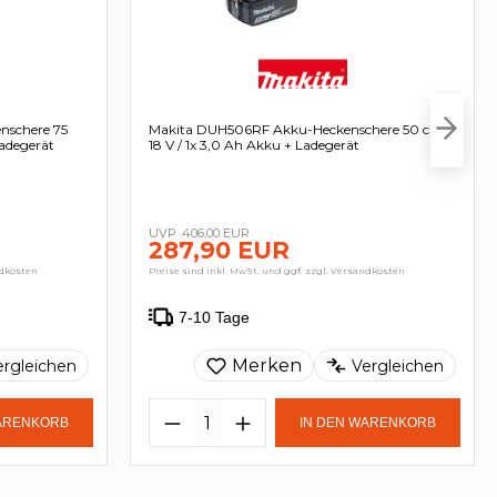
schere 75
Makita DUH506RF Akku-Heckenschere 50 cm
adegerät
18 V / 1x 3,0 Ah Akku + Ladegerät
406,00 EUR
287,90 EUR
ndkosten
Preise sind inkl. MwSt. und ggf. zzgl. Versandkosten
7-10 Tage
Merken
ergleichen
Vergleichen
WARENKORB
IN DEN WARENKORB