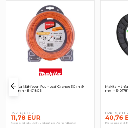
Makita Mähfaden Four-Leaf Orange 30 m Ø
Makita Mähfa
2,4 mm - E-01806
mm - E-0178
16,66 EUR
59,50 EU
11,78 EUR
40,76 
Preise sind inkl. MwSt. und ggf. zzgl. Versandkosten
Preise sind inkl. 