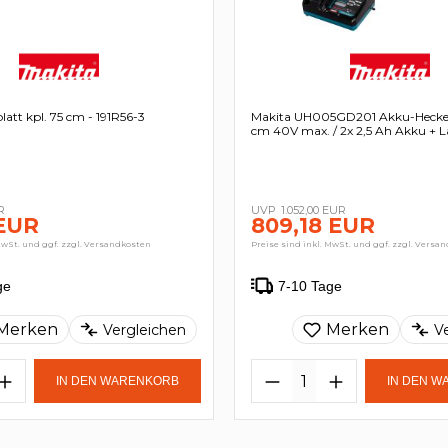
latt kpl. 75 cm - 191R56-3
Makita UH005GD201 Akku-Hecken
cm 40V max. / 2x 2,5 Ah Akku + L
R
1.052,00 EUR
 EUR
809,18 EUR
MwSt. und ggf. zzgl. Versandkosten
Preise sind inkl. MwSt. und ggf. zzgl. Versa
ge
7-10 Tage
Merken
Merken
Vergleichen
V
IN DEN WARENKORB
IN DEN 