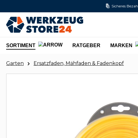
Sicheres Bezah
m Hauptinhalt springen
Zur Suche springen
Zur Hauptnavigation springen
SORTIMENT
RATGEBER
MARKEN
Garten
Ersatzfaden, Mähfaden & Fadenkopf