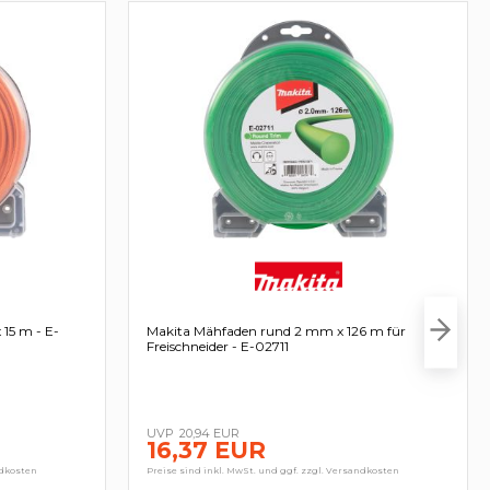
15 m - E-
Makita Mähfaden rund 2 mm x 126 m für
Freischneider - E-02711
20,94 EUR
16,37 EUR
ndkosten
Preise sind inkl. MwSt. und ggf. zzgl. Versandkosten