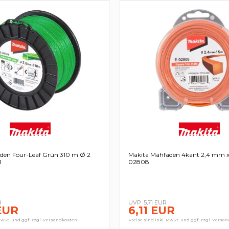
den Four-Leaf Grün 310 m Ø 2
Makita Mähfaden 4kant 2,4 mm x 
1
02808
R
5,71 EUR
EUR
6,11 EUR
MwSt. und ggf. zzgl. Versandkosten
Preise sind inkl. MwSt. und ggf. zzgl. Versa