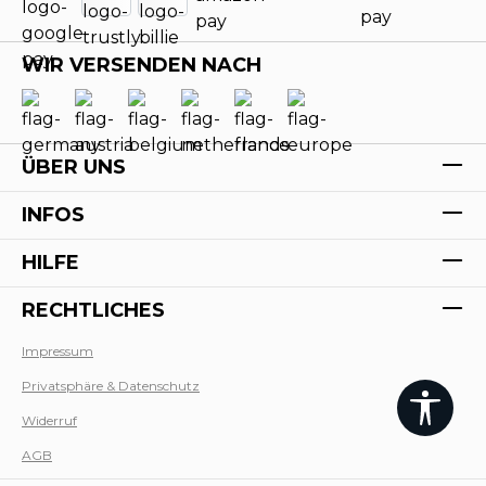
WIR VERSENDEN NACH
ÜBER UNS
INFOS
HILFE
RECHTLICHES
Impressum
Privatsphäre & Datenschutz
Werk
Widerruf
AGB