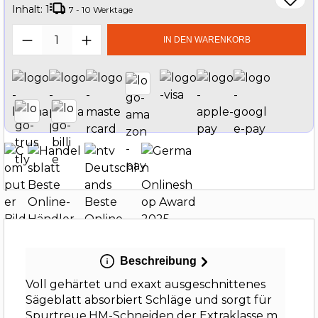
Inhalt:
1
7 - 10 Werktage
Produkt Anzahl: Gib den gewünschten W
IN DEN WARENKORB
Beschreibung
Voll gehärtet und exaxt ausgeschnittenes
Sägeblatt absorbiert Schläge und sorgt für
Spurtreue.HM-Schneiden der Extraklasse m…