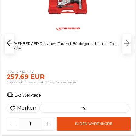
ROTHENBERGER Ratschen-Taumel-Bördelgerät, Matrize Zoll -
222404
333,14 EUR
257,69 EUR
Preise sind inkl. MwSt. und ggf. zzgl. Versandkosten
1-3 Werktage
Merken
IN DEN WARENKORB