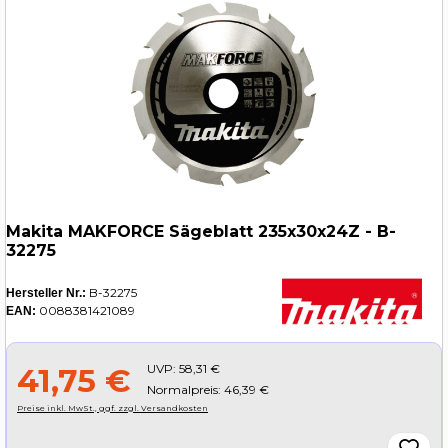
Makita MAKFORCE Sägeblatt 235x30x24Z - B-
32275
B-32275
Hersteller Nr.:
0088381421089
EAN:
UVP:
58,31 €
41,75 €
Normalpreis: 46,39 €
Preise inkl. MwSt., ggf. zzgl. Versandkosten