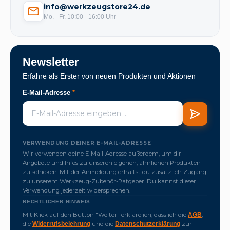
info@werkzeugstore24.de
Mo. - Fr. 10:00 - 16:00 Uhr
Newsletter
Erfahre als Erster von neuen Produkten und Aktionen
E-Mail-Adresse
*
VERWENDUNG DEINER E-MAIL-ADRESSE
Wir verwenden deine E-Mail-Adresse außerdem, um dir
Angebote und Infos zu unseren eigenen, ähnlichen Produkten
zu schicken. Mit der Anmeldung erhältst du zusätzlich Zugang
zu unserem Werkzeug-Zubehör-Ratgeber. Du kannst dieser
Verwendung jederzeit widersprechen.
RECHTLICHER HINWEIS
Mit Klick auf den Button "Weiter" erkläre ich, dass ich die
,
AGB
die
und die
zur
Widerrufsbelehrung
Datenschutzerklärung