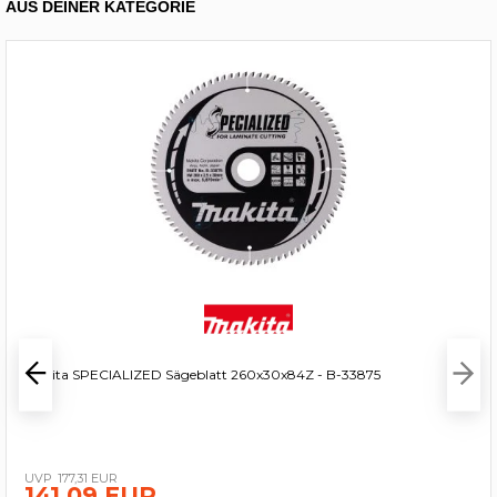
AUS DEINER KATEGORIE
Makita SPECIALIZED Sägeblatt 260x30x84Z - B-33875
177,31 EUR
141,09 EUR