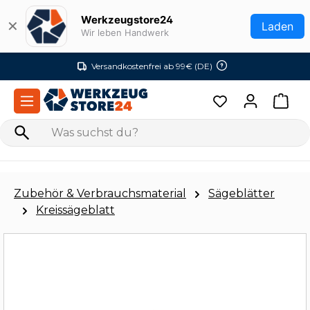
Zum Hauptinhalt springen
Werkzeugstore24
✕
Laden
Wir leben Handwerk
Versandkostenfrei ab 99€ (DE)
Zubehör & Verbrauchsmaterial
Sägeblätter
Kreissägeblatt