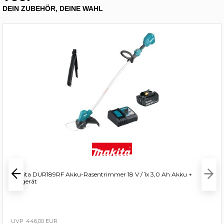
DEIN ZUBEHÖR, DEINE WAHL
Makita DUR189RF Akku-Rasentrimmer 18 V / 1x 3,0 Ah Akku +
Ladgerät
446,00 EUR