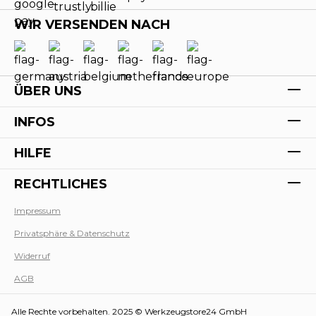
WIR VERSENDEN NACH
ÜBER UNS
INFOS
HILFE
RECHTLICHES
Impressum
Werk
Privatsphäre & Datenschutz
Widerruf
AGB
Alle Rechte vorbehalten. 2025 © Werkzeugstore24 GmbH