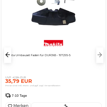
Makita Umbauset Faden für DUR365 - 197295-5
42,84 EUR
35,79 EUR
Preise sind inkl. MwSt. und ggf. zzgl. Versandkosten
7-10 Tage
Merken