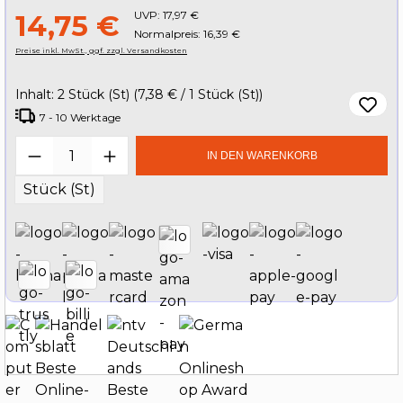
UVP:
17,97 €
14,75 €
Normalpreis: 16,39 €
Preise inkl. MwSt., ggf. zzgl. Versandkosten
Inhalt:
2 Stück (St)
(7,38 € / 1 Stück (St))
7 - 10 Werktage
Produkt Anzahl: Gib den gewünschten W
IN DEN WARENKORB
Stück (St)