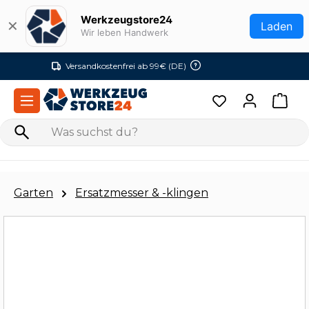
Zum Hauptinhalt springen
Werkzeugstore24
✕
Laden
Wir leben Handwerk
Versandkostenfrei ab 99€ (DE)
Garten
Ersatzmesser & -klingen