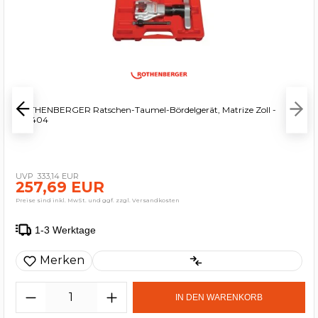
ROTHENBERGER Ratschen-Taumel-Bördelgerät, Matrize Zoll -
222404
333,14 EUR
257,69 EUR
Preise sind inkl. MwSt. und ggf. zzgl. Versandkosten
1-3 Werktage
Merken
IN DEN WARENKORB