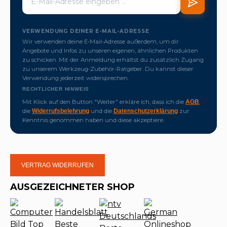
VERWENDUNG DEINER E-MAIL-ADRESSE
Wir verwenden deine E-Mail-Adresse außerdem, um dir
Angebote und Infos zu unseren eigenen, ähnlichen Produkten
zu schicken. Mit der Anmeldung erhältst du zusätzlich Zugang
zu unserem Werkzeug-Zubehör-Ratgeber. Du kannst dieser
Verwendung jederzeit widersprechen.
RECHTLICHER HINWEIS
Mit Klick auf den Button "Weiter" erkläre ich, dass ich die
,
AGB
die
und die
zur
Widerrufsbelehrung
Datenschutzerklärung
Kenntnis genommen haben und diese akzeptiere.
VERTRAG WIDERRUFEN
AUSGEZEICHNETER SHOP