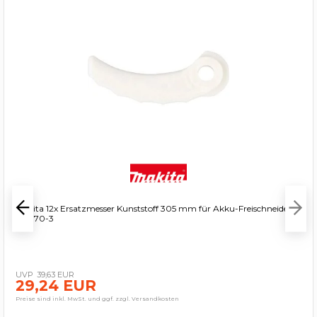
Makita 12x Ersatzmesser Kunststoff 305 mm für Akku-Freischneider -
199870-3
39,63 EUR
29,24 EUR
Preise sind inkl. MwSt. und ggf. zzgl. Versandkosten