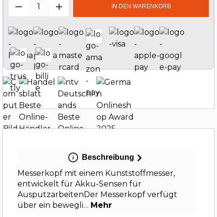
Produkt Anzahl: Gib den gewünschten W
IN DEN WARENKORB
Beschreibung
Messerkopf mit einem Kunststoffmesser,
entwickelt für Akku-Sensen für
AusputzarbeitenDer Messerkopf verfügt
über ein bewegli…
Mehr