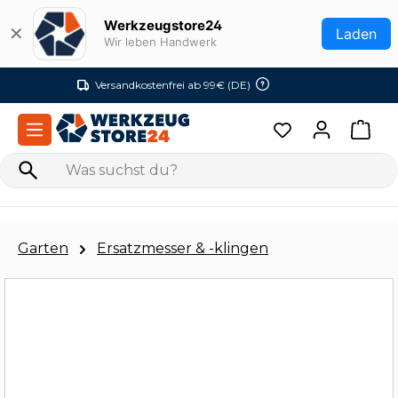
Zum Hauptinhalt springen
Werkzeugstore24
✕
Laden
Wir leben Handwerk
Versandkostenfrei ab 99€ (DE)
Garten
Ersatzmesser & -klingen