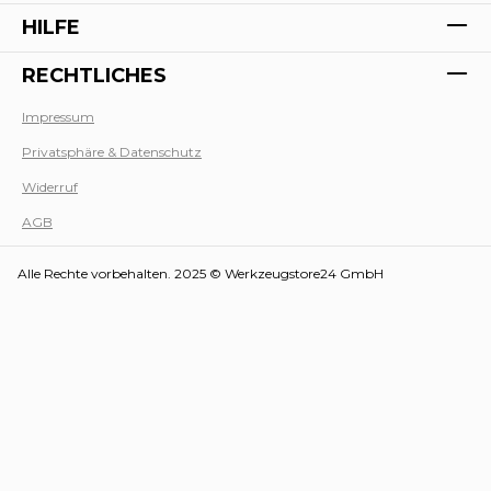
HILFE
RECHTLICHES
Impressum
Privatsphäre & Datenschutz
Werk
Widerruf
AGB
Alle Rechte vorbehalten. 2025 © Werkzeugstore24 GmbH