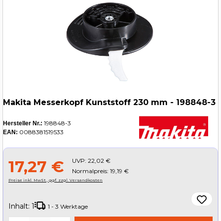
Makita Messerkopf Kunststoff 230 mm - 198848-3
198848-3
Hersteller Nr.:
0088381519533
EAN:
UVP:
22,02 €
17,27 €
Normalpreis: 19,19 €
Preise inkl. MwSt., ggf. zzgl. Versandkosten
Inhalt:
1
1 - 3 Werktage