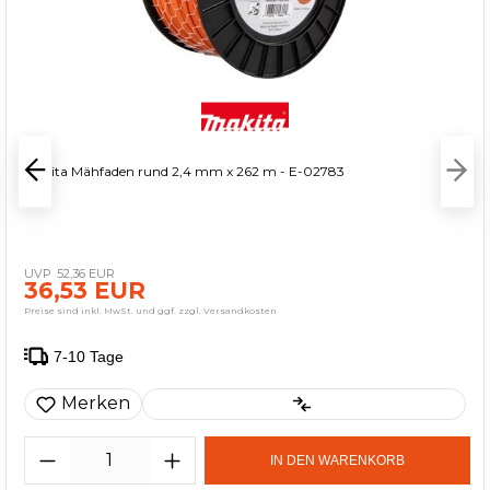
Makita Mähfaden rund 2,4 mm x 262 m - E-02783
52,36 EUR
36,53 EUR
Preise sind inkl. MwSt. und ggf. zzgl. Versandkosten
7-10 Tage
Merken
IN DEN WARENKORB