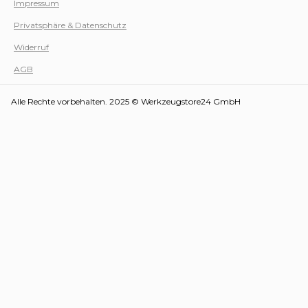
Impressum
Privatsphäre & Datenschutz
Werk
Widerruf
AGB
Alle Rechte vorbehalten. 2025 © Werkzeugstore24 GmbH