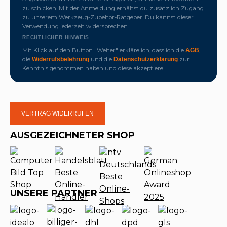
zu schicken. Mit der Anmeldung erhältst du zusätzlich Zugang
zu unserem Werkzeug-Zubehör-Ratgeber. Du kannst dieser
Verwendung jederzeit widersprechen.
RECHTLICHER HINWEIS
Mit Klick auf den Button "Weiter" erkläre ich, dass ich die
,
AGB
die
und die
zur
Widerrufsbelehrung
Datenschutzerklärung
Kenntnis genommen haben und diese akzeptiere.
VERTRAG WIDERRUFEN
AUSGEZEICHNETER SHOP
UNSERE PARTNER