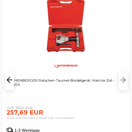
ROTHENBERGER Ratschen-Taumel-Bördelgerät, Matrize Zoll -
222404
333,14 EUR
257,69 EUR
Preise sind inkl. MwSt. und ggf. zzgl. Versandkosten
1-3 Werktage