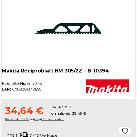
Makita Reciproblatt HM 305/2Z - B-10394
B-10394
Hersteller Nr.:
0088381342650
EAN:
UVP:
48,79 €
34,64 €
Normalpreis: 38,49 €
Preise inkl. MwSt., ggf. zzgl. Versandkosten
Inhalt:
1
7 - 10 Werktage