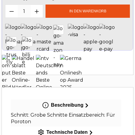
Produkt Anzahl: Gib den gewünschten W
IN DEN WARENKORB
Beschreibung
Schnitt: Grobe Schnitte Einsatzbereich: Für
Poroton
Technische Daten