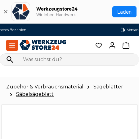
Zum Hauptinhalt springen
Werkzeugstore24
✕
Laden
Wir leben Handwerk
Versandkostenfrei ab 99€ (DE)
Zubehör & Verbrauchsmaterial
Sägeblätter
Säbelsägeblatt