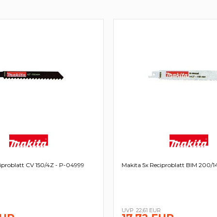
iproblatt CV 150/4Z - P-04999
Makita 5x Reciproblatt BIM 200/
R
22,61 EUR