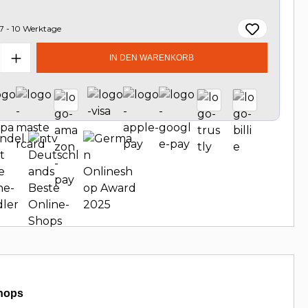
7 - 10 Werktage
t Anzahl: Gib den gewünschten Wert e
IN DEN WARENKORB
hops