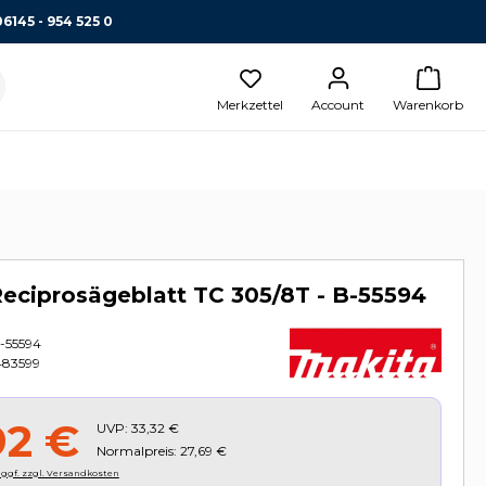
06145 - 954 525 0
Merkzettel
Account
Warenkorb
eciprosägeblatt TC 305/8T - B-55594
-55594
83599
92 €
UVP:
33,32 €
Normalpreis: 27,69 €
, ggf. zzgl. Versandkosten