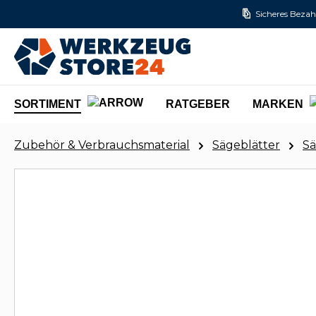
Sicheres Bezah
m Hauptinhalt springen
Zur Suche springen
Zur Hauptnavigation springen
SORTIMENT
RATGEBER
MARKEN
Zubehör & Verbrauchsmaterial
Sägeblätter
Sä