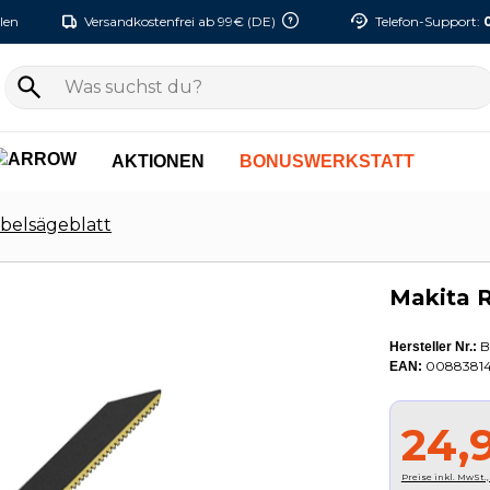
len
Versandkostenfrei ab 99€ (DE)
Telefon-Support:
AKTIONEN
BONUSWERKSTATT
belsägeblatt
Makita R
B
Hersteller Nr.:
00883814
EAN:
24,
Preise inkl. MwSt.