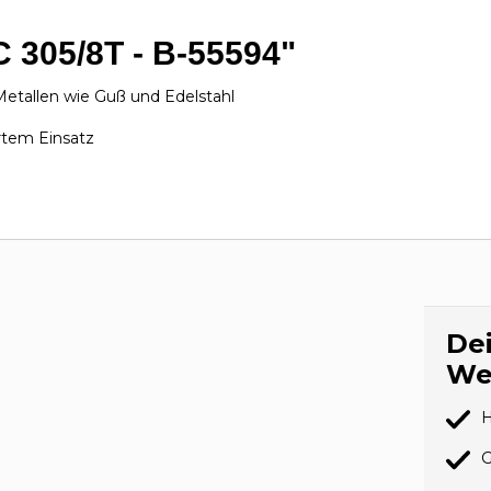
C 305/8T - B-55594"
 Metallen wie Guß und Edelstahl
rtem Einsatz
Dei
We
H
G