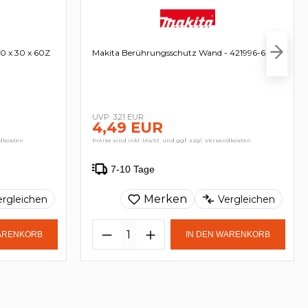
0 x 30 x 60Z
Makita Berührungsschutz Wand - 421996-6
3,21 EUR
4,49 EUR
ndkosten
Preise sind inkl. MwSt. und ggf. zzgl. Versandkosten
7-10 Tage
Merken
ergleichen
Vergleichen
WARENKORB
IN DEN WARENKORB