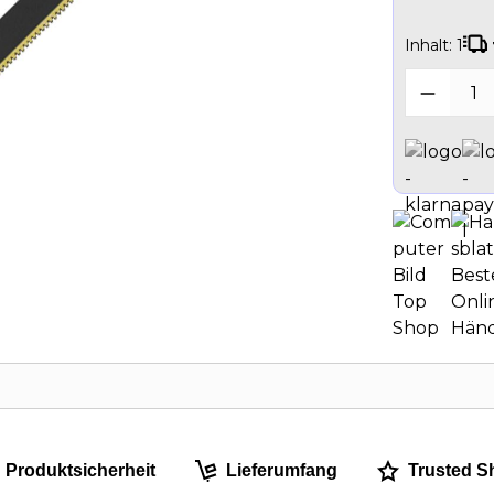
Inhalt:
1
Produk
Produktsicherheit
Lieferumfang
Trusted S