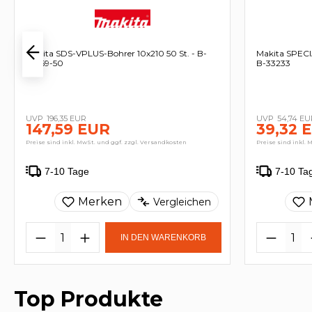
Makita SDS-VPLUS-Bohrer 10x210 50 St. - B-
Makita SPECI
47569-50
B-33233
196,35 EUR
54,74 EU
147,59 EUR
39,32 
Preise sind inkl. MwSt. und ggf. zzgl. Versandkosten
Preise sind inkl. 
7-10 Tage
7-10 Ta
Merken
Vergleichen
IN DEN WARENKORB
Top Produkte