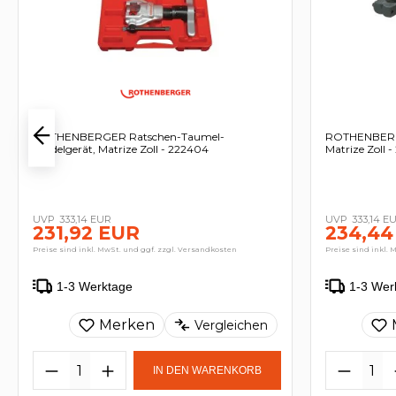
ROTHENBERGER Ratschen-Taumel-
ROTHENBERGE
Bördelgerät, Matrize Zoll - 222404
Matrize Zoll 
333,14 EUR
333,14 E
231,92 EUR
234,44
Preise sind inkl. MwSt. und ggf. zzgl. Versandkosten
Preise sind inkl. 
1-3 Werktage
1-3 Wer
Merken
Vergleichen
IN DEN WARENKORB