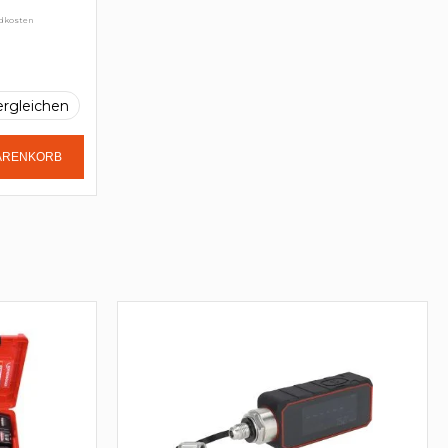
ndkosten
ergleichen
WARENKORB