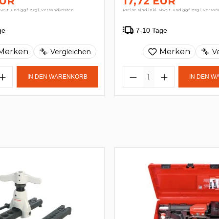
EUR
17,72 EUR
MwSt. und ggf. zzgl. Versandkosten
Preise sind inkl. MwSt. und ggf. zzgl. Versa
ge
7-10 Tage
Merken
Merken
Vergleichen
V
IN DEN WARENKORB
IN DEN 