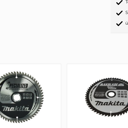
T
S
ü