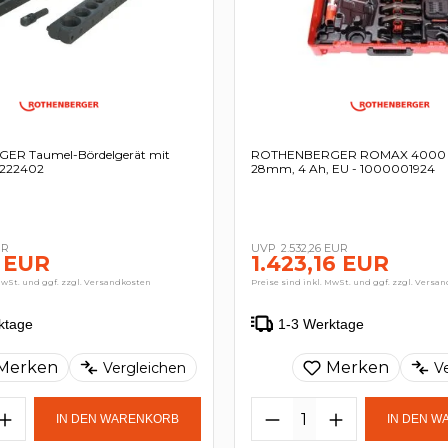
R Taumel-Bördelgerät mit
ROTHENBERGER ROMAX 4000 Se
- 222402
28mm, 4 Ah, EU - 1000001924
UR
2.532,26 EUR
 EUR
1.423,16 EUR
MwSt. und ggf. zzgl. Versandkosten
Preise sind inkl. MwSt. und ggf. zzgl. Versa
ktage
1-3 Werktage
Merken
Merken
Vergleichen
V
IN DEN WARENKORB
IN DEN 