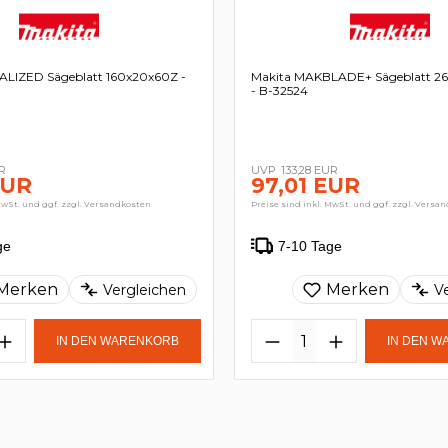
ALIZED Sägeblatt 160x20x60Z -
Makita MAKBLADE+ Sägeblatt 26
- B-32524
R
133,28 EUR
EUR
97,01 EUR
MwSt. und ggf. zzgl. Versandkosten
Preise sind inkl. MwSt. und ggf. zzgl. Versa
ge
7-10 Tage
Merken
Merken
Vergleichen
V
IN DEN WARENKORB
IN DEN 