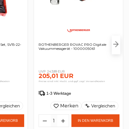
t, SV15-22-
ROTHENBERGER ROVAC PRO Digitale
Vakuummessgerät - 1000005061
243,89 EUR
205,01 EUR
ndkosten
Preise sind inkl. MwSt. und ggf. zzgl. Versandkosten
1-3 Werktage
Merken
ergleichen
Vergleichen
WARENKORB
IN DEN WARENKORB