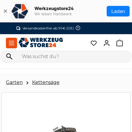
Zum Hauptinhalt springen
Werkzeugstore24
✕
Laden
Wir leben Handwerk
Versandkostenfrei ab 99€ (DE)
Garten
Kettensäge