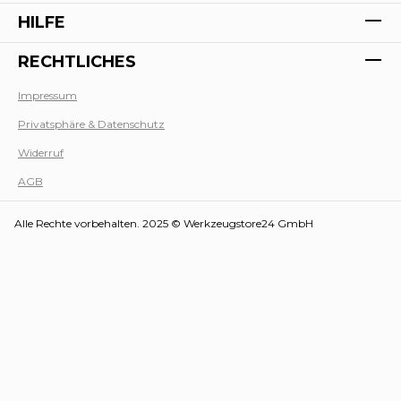
HILFE
RECHTLICHES
Impressum
Privatsphäre & Datenschutz
Werk
Widerruf
AGB
Alle Rechte vorbehalten. 2025 © Werkzeugstore24 GmbH