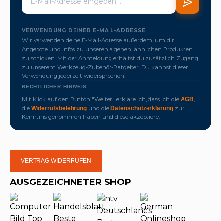
VERWENDUNG DEINER E-MAIL-ADRESSE
Wir verwenden deine E-Mail-Adresse außerdem, um dir
Angebote und Infos zu unseren eigenen, ähnlichen Produkten
zu schicken. Mit der Anmeldung erhältst du zusätzlich Zugang
zu unserem Werkzeug-Zubehör-Ratgeber. Du kannst dieser
Verwendung jederzeit widersprechen.
RECHTLICHER HINWEIS
Mit Klick auf den Button "Weiter" erkläre ich, dass ich die
,
AGB
die
und die
zur
Widerrufsbelehrung
Datenschutzerklärung
Kenntnis genommen haben und diese akzeptiere.
VERTRAG WIDERRUFEN
AUSGEZEICHNETER SHOP