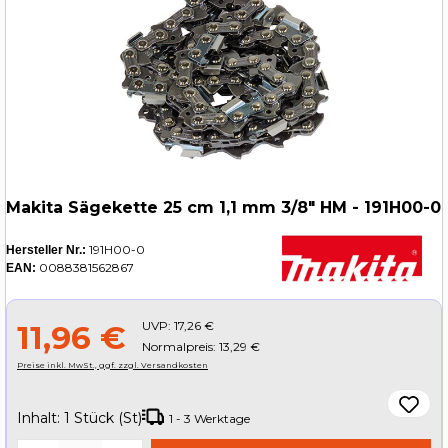
Makita Sägekette 25 cm 1,1 mm 3/8" HM - 191H00-0
191H00-0
Hersteller Nr.:
0088381562867
EAN:
UVP:
17,26 €
11,96 €
Normalpreis: 13,29 €
Preise inkl. MwSt., ggf. zzgl. Versandkosten
Inhalt:
1 Stück (St)
1 - 3 Werktage