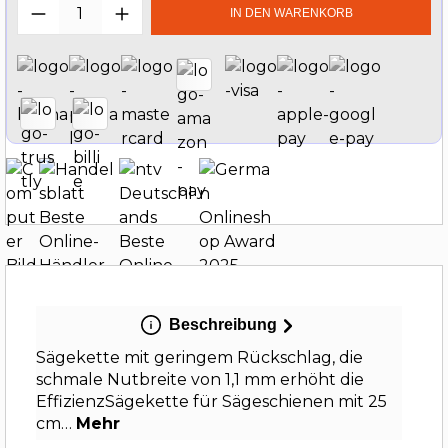
Produkt Anzahl: Gib den gewünschten W
IN DEN WARENKORB
Beschreibung
Sägekette mit geringem Rückschlag, die
schmale Nutbreite von 1,1 mm erhöht die
EffizienzSägekette für Sägeschienen mit 25
cm…
Mehr