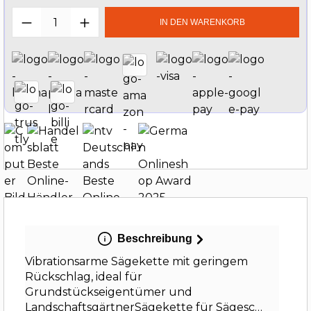
Produkt Anzahl: Gib den gewünschten W
IN DEN WARENKORB
Beschreibung
Vibrationsarme Sägekette mit geringem
Rückschlag, ideal für
Grundstückseigentümer und
LandschaftsgärtnerSägekette für Sägesc…