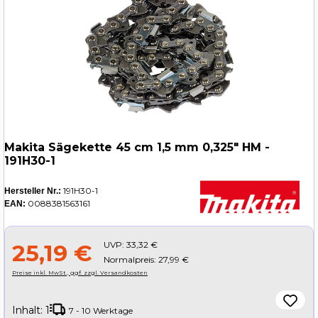
Makita Sägekette 45 cm 1,5 mm 0,325" HM -
191H30-1
191H30-1
Hersteller Nr.:
0088381563161
EAN:
UVP:
33,32 €
25,19 €
Normalpreis: 27,99 €
Preise inkl. MwSt., ggf. zzgl. Versandkosten
Inhalt:
1
7 - 10 Werktage