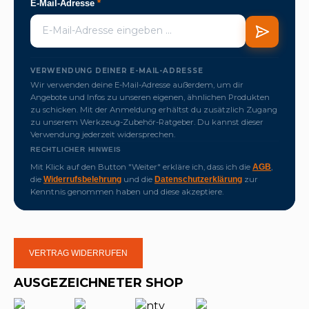
E-Mail-Adresse
*
VERWENDUNG DEINER E-MAIL-ADRESSE
Wir verwenden deine E-Mail-Adresse außerdem, um dir
Angebote und Infos zu unseren eigenen, ähnlichen Produkten
zu schicken. Mit der Anmeldung erhältst du zusätzlich Zugang
zu unserem Werkzeug-Zubehör-Ratgeber. Du kannst dieser
Verwendung jederzeit widersprechen.
RECHTLICHER HINWEIS
Mit Klick auf den Button "Weiter" erkläre ich, dass ich die
,
AGB
die
und die
zur
Widerrufsbelehrung
Datenschutzerklärung
Kenntnis genommen haben und diese akzeptiere.
VERTRAG WIDERRUFEN
AUSGEZEICHNETER SHOP