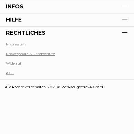
INFOS
HILFE
RECHTLICHES
Impressum
Privatsphäre & Datenschutz
Werk
Widerruf
AGB
Alle Rechte vorbehalten. 2025 © Werkzeugstore24 GmbH