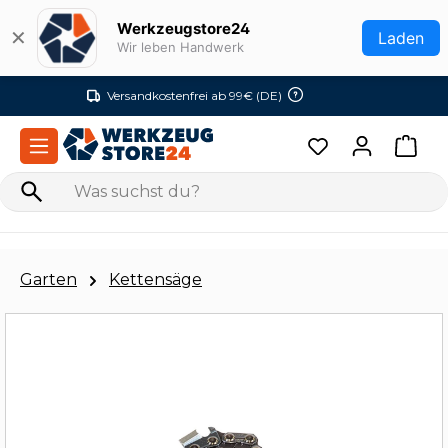
Zum Hauptinhalt springen
Werkzeugstore24
✕
Laden
Wir leben Handwerk
Versandkostenfrei ab 99€ (DE)
Garten
Kettensäge