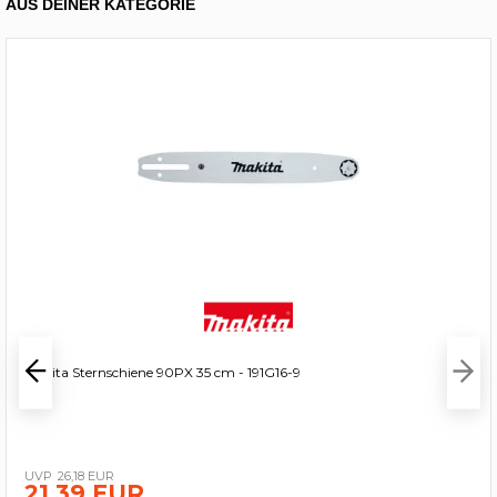
AUS DEINER KATEGORIE
Makita Sternschiene 90PX 35 cm - 191G16-9
26,18 EUR
21,39 EUR