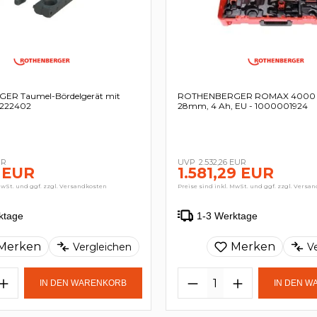
R Taumel-Bördelgerät mit
ROTHENBERGER ROMAX 4000 Se
- 222402
28mm, 4 Ah, EU - 1000001924
UR
2.532,26 EUR
 EUR
1.581,29 EUR
MwSt. und ggf. zzgl. Versandkosten
Preise sind inkl. MwSt. und ggf. zzgl. Versa
ktage
1-3 Werktage
Merken
Merken
Vergleichen
V
IN DEN WARENKORB
IN DEN 