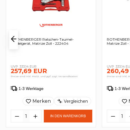
ROTHENBERGER Ratschen-Taumel-
ROTHENBERGE
Bördelgerät, Matrize Zoll - 222404
Matrize Zoll 
333,14 EUR
333,14 E
257,69 EUR
260,49
Preise sind inkl. MwSt. und ggf. zzgl. Versandkosten
Preise sind inkl. 
1-3 Werktage
1-3 Wer
Merken
Vergleichen
IN DEN WARENKORB