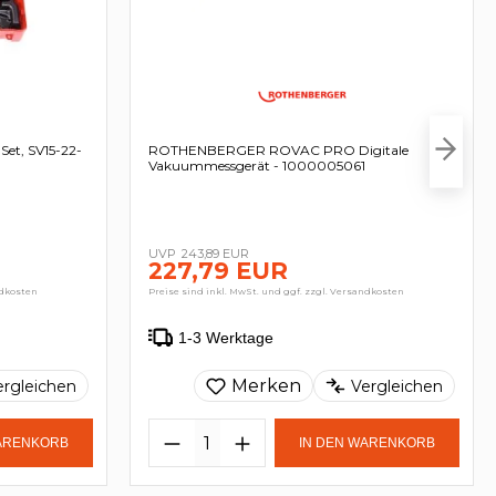
t, SV15-22-
ROTHENBERGER ROVAC PRO Digitale
Vakuummessgerät - 1000005061
243,89 EUR
227,79 EUR
ndkosten
Preise sind inkl. MwSt. und ggf. zzgl. Versandkosten
1-3 Werktage
Merken
ergleichen
Vergleichen
WARENKORB
IN DEN WARENKORB