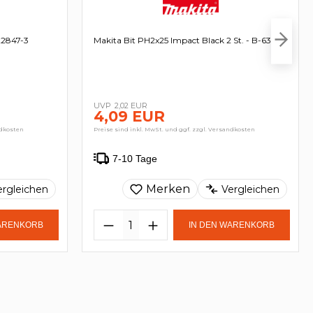
22847-3
Makita Bit PH2x25 Impact Black 2 St. - B-63616
2,02 EUR
4,09 EUR
ndkosten
Preise sind inkl. MwSt. und ggf. zzgl. Versandkosten
7-10 Tage
Merken
ergleichen
Vergleichen
WARENKORB
IN DEN WARENKORB