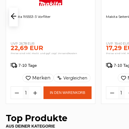
Makita 195553-3 Vorfilter
Makita Seiten
26,78 EUR
19,40 EU
22,69 EUR
17,29 
Preise sind inkl. MwSt. und ggf. zzgl. Versandkosten
Preise sind inkl. 
7-10 Tage
7-10 Ta
Merken
Vergleichen
IN DEN WARENKORB
Top Produkte
AUS DEINER KATEGORIE