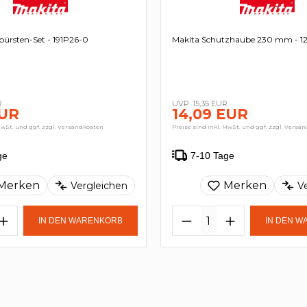
bürsten-Set - 191P26-0
Makita Schutzhaube 230 mm - 1
R
15,35 EUR
EUR
14,09 EUR
MwSt. und ggf. zzgl. Versandkosten
Preise sind inkl. MwSt. und ggf. zzgl. Versa
ge
7-10 Tage
Merken
Merken
Vergleichen
V
IN DEN WARENKORB
IN DEN 