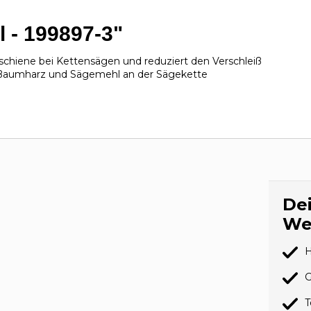
l - 199897-3"
chiene bei Kettensägen und reduziert den Verschleiß
 Baumharz und Sägemehl an der Sägekette
Dei
We
H
G
T