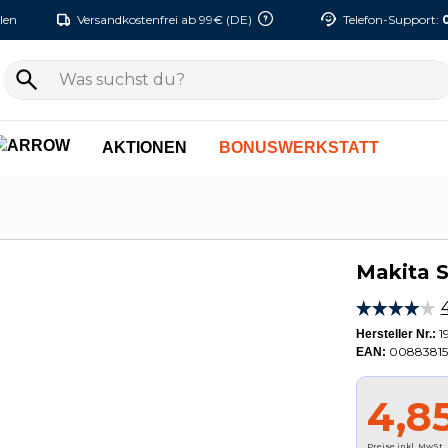
len
Versandkostenfrei ab 99€ (DE)
Telefon-Support:
AKTIONEN
BONUSWERKSTATT
Makita S
1
Hersteller Nr.:
00883815
EAN:
4,8
Preise inkl. MwSt.