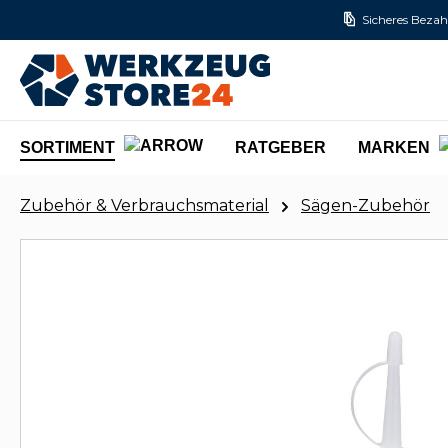
Sicheres Bezah
m Hauptinhalt springen
Zur Suche springen
Zur Hauptnavigation springen
SORTIMENT
RATGEBER
MARKEN
Zubehör & Verbrauchsmaterial
Sägen-Zubehör