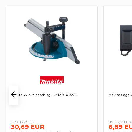
Makita Winkelanschlag - JM27000224
Makita Sägek
13,57 EUR
5,83 EUR
30,69 EUR
6,89 E