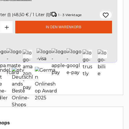
iter (l)
(48,50 € / 1 Liter (l))
1 - 3 Werktage
t Anzahl: Gib den gewünschten Wert e
IN DEN WARENKORB
hops