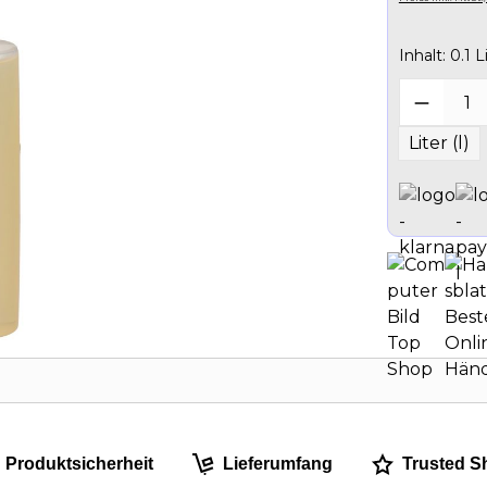
Inhalt:
0.1 L
Produk
Liter (l)
Produktsicherheit
Lieferumfang
Trusted S