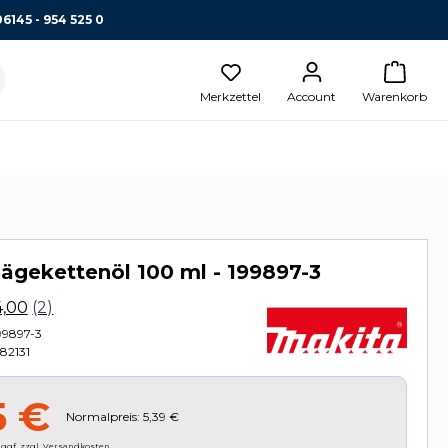
06145 - 954 525 0
Merkzettel
Account
Warenkorb
ägekettenöl 100 ml - 199897-3
99897-3
82131
5 €
Normalpreis: 5,39 €
, ggf. zzgl. Versandkosten