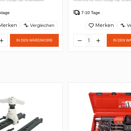
MwSt. und ggf. zzgl. Versandkosten
Preise sind inkl. MwSt. und ggf. zzgl. Versa
ktage
7-10 Tage
Merken
Merken
Vergleichen
V
IN DEN WARENKORB
IN DEN 