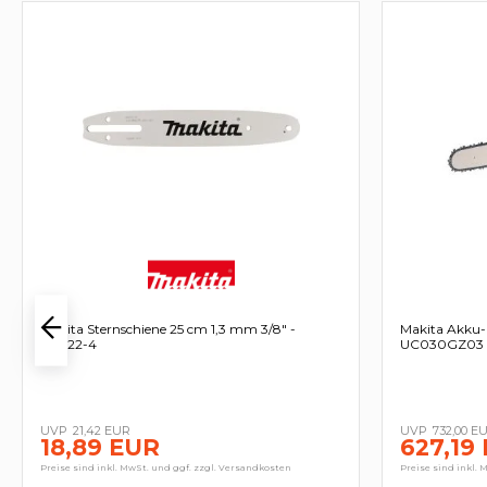
Makita Sternschiene 25 cm 1,3 mm 3/8" -
Makita Akku-
191G22-4
UC030GZ03
21,42 EUR
732,00 E
18,89 EUR
627,19
Preise sind inkl. MwSt. und ggf. zzgl. Versandkosten
Preise sind inkl. 