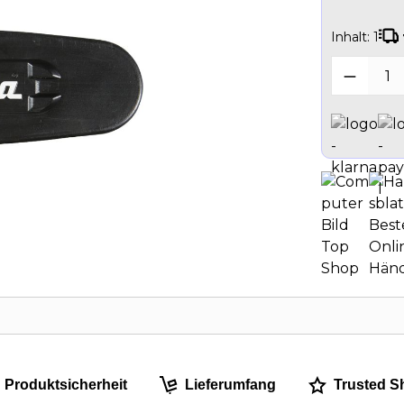
Inhalt:
1
Produk
Produktsicherheit
Lieferumfang
Trusted S