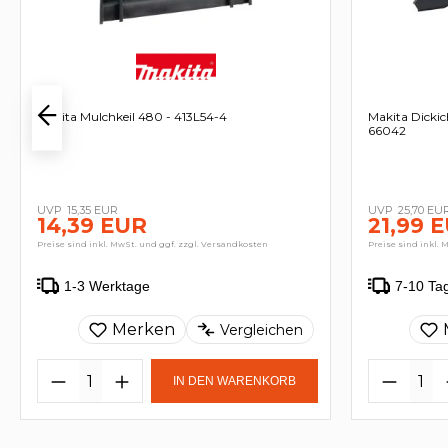
Makita Mulchkeil 480 - 413L54-4
Makita Dicki
66042
15,35 EUR
25,70 EU
14,39 EUR
21,99 
Preise sind inkl. MwSt. und ggf. zzgl. Versandkosten
Preise sind inkl. 
1-3 Werktage
7-10 Ta
Merken
Vergleichen
IN DEN WARENKORB