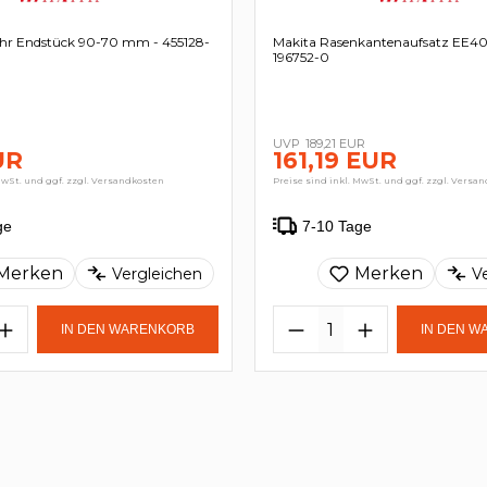
ohr Endstück 90-70 mm - 455128-
Makita Rasenkantenaufsatz EE4
196752-0
189,21 EUR
UR
161,19 EUR
MwSt. und ggf. zzgl. Versandkosten
Preise sind inkl. MwSt. und ggf. zzgl. Versa
ge
7-10 Tage
Merken
Merken
Vergleichen
V
IN DEN WARENKORB
IN DEN 