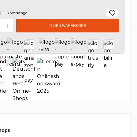
7 - 10 Werktage
t Anzahl: Gib den gewünschten Wert e
IN DEN WARENKORB
hops