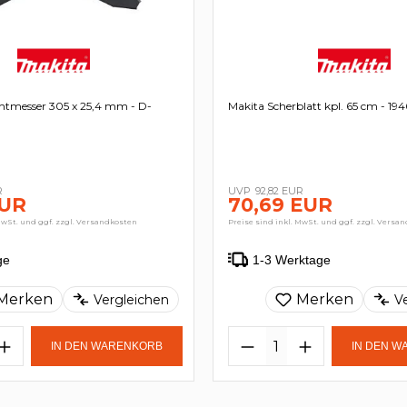
chtmesser 305 x 25,4 mm - D-
Makita Scherblatt kpl. 65 cm - 19
R
92,82 EUR
EUR
70,69 EUR
MwSt. und ggf. zzgl. Versandkosten
Preise sind inkl. MwSt. und ggf. zzgl. Versa
ge
1-3 Werktage
Merken
Merken
Vergleichen
V
IN DEN WARENKORB
IN DEN 