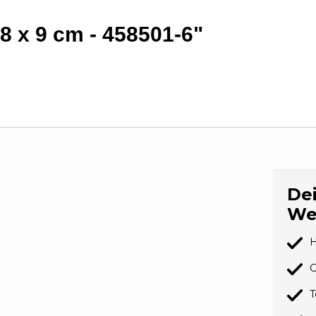
8 x 9 cm - 458501-6"
Dei
We
H
G
T