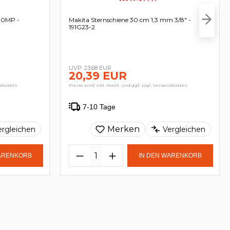
00MP -
Makita Sternschiene 30 cm 1,3 mm 3/8" -
191G23-2
23,68 EUR
20,39 EUR
ndkosten
Preise sind inkl. MwSt. und ggf. zzgl. Versandkosten
7-10 Tage
Merken
ergleichen
Vergleichen
WARENKORB
IN DEN WARENKORB