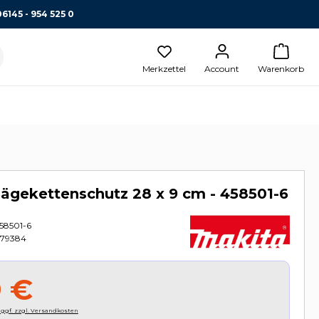
06145 - 954 525 0
Merkzettel
Account
Warenkorb
ägekettenschutz 28 x 9 cm - 458501-6
58501-6
79384
9 €
, ggf. zzgl. Versandkosten