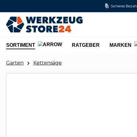
Sicheres Bezah
m Hauptinhalt springen
Zur Suche springen
Zur Hauptnavigation springen
SORTIMENT
RATGEBER
MARKEN
Garten
Kettensäge