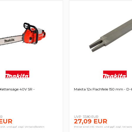
Kettensäge 40V SR -
Makita 12x Flachfeile 150 mm - D
UR
33,80 EUR
 EUR
27,09 EUR
MwSt. und ggf. zzgl. Versandkosten
Preise sind inkl. MwSt. und ggf. zzgl. Versa