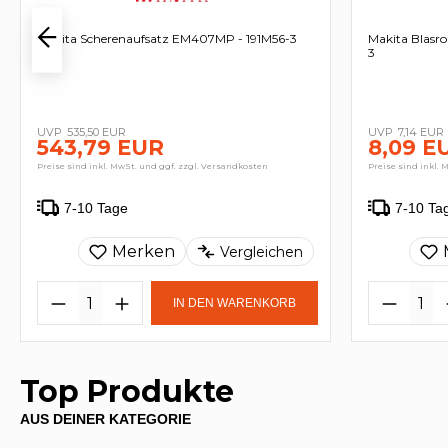
Makita Scherenaufsatz EM407MP - 191M56-3
Makita Blasr
3
535,50 EUR
7,14 EUR
543,79 EUR
8,09 E
Preise sind inkl. MwSt. und ggf. zzgl. Versandkosten
Preise sind inkl. 
7-10 Tage
7-10 Ta
Merken
Vergleichen
IN DEN WARENKORB
Top Produkte
AUS DEINER KATEGORIE