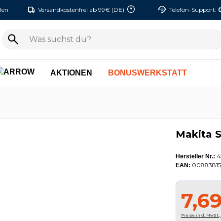
len
Versandkostenfrei ab 99€ (DE)
Telefon-Support:
AKTIONEN
BONUSWERKSTATT
Makita S
4
Hersteller Nr.:
00883815
EAN:
7,6
Preise inkl. MwSt.