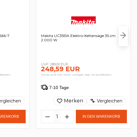
4666-7
Makita UC3551A Elektro-Kettensäge 35 cm
2.000 W
289,00 EUR
248,59 EUR
ndkosten
Preise sind inkl. MwSt. und ggf. zzgl. Versandkosten
7-10 Tage
Merken
ergleichen
Vergleichen
WARENKORB
IN DEN WARENKORB