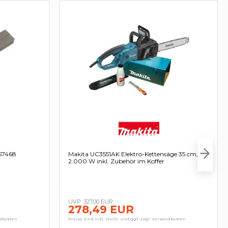
-67468
Makita UC3551AK Elektro-Kettensäge 35 cm,
2.000 W inkl. Zubehör im Koffer
327,00 EUR
278,49 EUR
ndkosten
Preise sind inkl. MwSt. und ggf. zzgl. Versandkosten