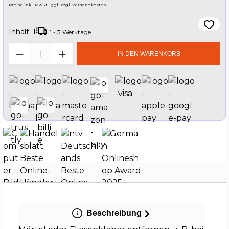
Preise inkl. MwSt., ggf. zzgl. Versandkosten
Inhalt:
1
1 - 3 Werktage
Produkt Anzahl: Gib den gewünschten W
IN DEN WARENKORB
Beschreibung