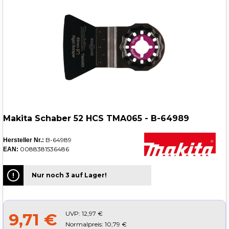
Makita Schaber 52 HCS TMA065 - B-64989
B-64989
Hersteller Nr.:
0088381536486
EAN:
Nur noch 3 auf Lager!
UVP:
12,97 €
9,71 €
Normalpreis: 10,79 €