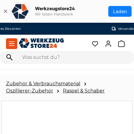
Zum Hauptinhalt springen
Werkzeugstore24
✕
Laden
Wir leben Handwerk
Versandkostenfrei ab 99€ (DE)
Zubehör & Verbrauchsmaterial
Oszillierer-Zubehör
Raspel & Schaber