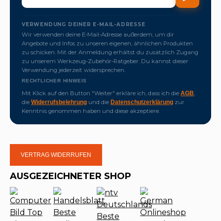
VERWENDUNG DEINER E-MAIL-ADRESSE
Wir verwenden deine E-Mail-Adresse außerdem, um dir
Angebote und Infos zu unseren eigenen, ähnlichen Produkten
zu schicken. Mit der Anmeldung erhältst du zusätzlich Zugang
zu unserem Werkzeug-Zubehör-Ratgeber. Du kannst dieser
Verwendung jederzeit widersprechen.
RECHTLICHER HINWEIS
Mit Klick auf den Button "Weiter" erkläre ich, dass ich die
,
AGB
die
und die
zur
Widerrufsbelehrung
Datenschutzerklärung
Kenntnis genommen haben und diese akzeptiere.
VERTRAG WIDERRUFEN
AUSGEZEICHNETER SHOP