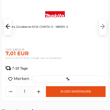
Makita Zündkerze NGK CMR7A-5 - 168599-2
6,90 EUR
7,01 EUR
Preise sind inkl. MwSt. und ggf. zzgl. Versandkosten
7-10 Tage
Merken
IN DEN WARENKORB